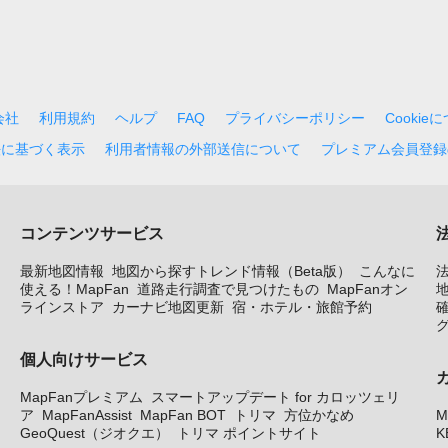
会社
利用規約
ヘルプ
FAQ
プライバシーポリシー
Cookie
法に基づく表示
利用者情報の外部送信について
プレミアム会員登録
コンテンツサービス
最新地図情報
地図から探すトレンド情報（Beta版）
こんなに
使える！MapFan
道路走行調査で見つけたもの
MapFanオン
地
ラインストア
カーナビ地図更新
宿・ホテル・旅館予約
個人向けサービス
MapFanプレミアム
スマートアップデート for カロッツェリ
ア
MapFanAssist
MapFan BOT
トリマ
方位かなめ
M
GeoQuest（ジオクエ）
トリマ ポイントサイト
K