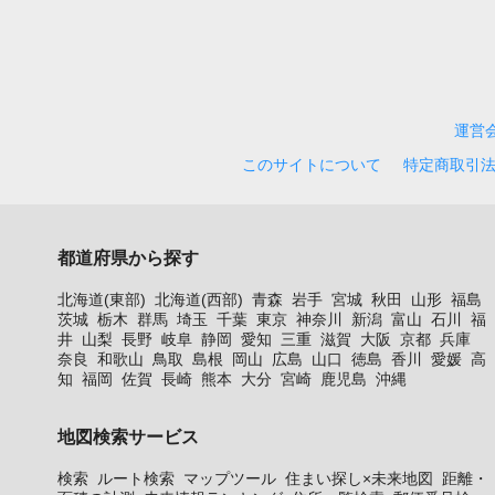
運営
このサイトについて
特定商取引
都道府県から探す
北海道(東部)
北海道(西部)
青森
岩手
宮城
秋田
山形
福島
茨城
栃木
群馬
埼玉
千葉
東京
神奈川
新潟
富山
石川
福
井
山梨
長野
岐阜
静岡
愛知
三重
滋賀
大阪
京都
兵庫
奈良
和歌山
鳥取
島根
岡山
広島
山口
徳島
香川
愛媛
高
知
福岡
佐賀
長崎
熊本
大分
宮崎
鹿児島
沖縄
地図検索サービス
検索
ルート検索
マップツール
住まい探し×未来地図
距離・