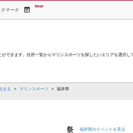
New!
event_note
ックマーク
とができます。住所一覧からマリンスポーツを探したいエリアを選択し
泊まる
>
マリンスポーツ
>
福井県
福井県のイベントを見る