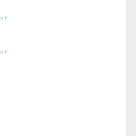
ット
ット