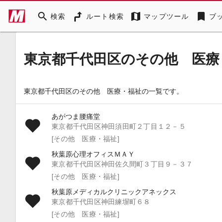
search
map
bookmark
検索
ルート検索
マップツール
ブ
東京都千代田区のその他 医療
東京都千代田区のその他 医療・福祉の一覧です。
あがつま腰痛堂
東京都千代田区神田須田町２丁目１２－５
[その他 医療・福祉]
秋葉原心理オフィスＭＡＹ
東京都千代田区神田佐久間町３丁目９－３７
[その他 医療・福祉]
秋葉原メディカルクリニックアネックス
東京都千代田区神田練塀町６８
[その他 医療・福祉]