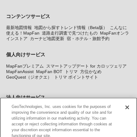
コンテンツサービス
最新地図情報
地図から探すトレンド情報（Beta版）
こんなに
使える！MapFan
道路走行調査で見つけたもの
MapFanオンラ
インストア
カーナビ地図更新
宿・ホテル・旅館予約
個人向けサービス
MapFanプレミアム
スマートアップデート for カロッツェリア
MapFanAssist
MapFan BOT
トリマ
方位かなめ
GeoQuest（ジオクエ）
トリマ ポイントサイト
法人向けサービス
GeoTechnologies, Inc. uses cookies for the purposes of
法人向け地図・位置情報サービス
WEBサイト・システム向け地
improving the convenience and quality of our site and for
図API
Windows PC向け地図開発キット
MapFan DB
住所確認
utilizing information in our marketing activity. You can
サービス
MAP WORLD+
トリマ広告
Geo-Research
スグロ
accept or reject collecting information through cookies at
ジ
your discretion except information essential to the
functioning of our site.