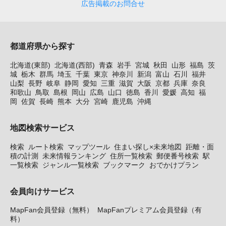
広告掲載のお問合せ
都道府県から探す
北海道(東部)
北海道(西部)
青森
岩手
宮城
秋田
山形
福島
茨
城
栃木
群馬
埼玉
千葉
東京
神奈川
新潟
富山
石川
福井
山梨
長野
岐阜
静岡
愛知
三重
滋賀
大阪
京都
兵庫
奈良
和歌山
鳥取
島根
岡山
広島
山口
徳島
香川
愛媛
高知
福
岡
佐賀
長崎
熊本
大分
宮崎
鹿児島
沖縄
地図検索サービス
検索
ルート検索
マップツール
住まい探し×未来地図
距離・面
積の計測
未来情報ランキング
住所一覧検索
郵便番号検索
駅
一覧検索
ジャンル一覧検索
ブックマーク
おでかけプラン
会員向けサービス
MapFan会員登録（無料）
MapFanプレミアム会員登録（有
料）