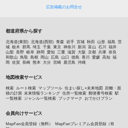
広告掲載のお問合せ
都道府県から探す
北海道(東部)
北海道(西部)
青森
岩手
宮城
秋田
山形
福島
茨
城
栃木
群馬
埼玉
千葉
東京
神奈川
新潟
富山
石川
福井
山梨
長野
岐阜
静岡
愛知
三重
滋賀
大阪
京都
兵庫
奈良
和歌山
鳥取
島根
岡山
広島
山口
徳島
香川
愛媛
高知
福
岡
佐賀
長崎
熊本
大分
宮崎
鹿児島
沖縄
地図検索サービス
検索
ルート検索
マップツール
住まい探し×未来地図
距離・面
積の計測
未来情報ランキング
住所一覧検索
郵便番号検索
駅
一覧検索
ジャンル一覧検索
ブックマーク
おでかけプラン
会員向けサービス
MapFan会員登録（無料）
MapFanプレミアム会員登録（有