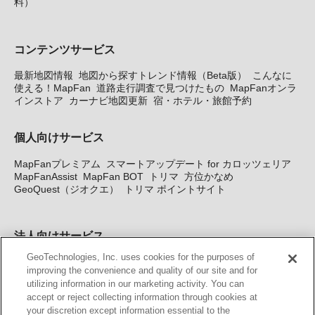
料）
コンテンツサービス
最新地図情報
地図から探すトレンド情報（Beta版）
こんなに
使える！MapFan
道路走行調査で見つけたもの
MapFanオンラ
インストア
カーナビ地図更新
宿・ホテル・旅館予約
個人向けサービス
MapFanプレミアム
スマートアップデート for カロッツェリア
MapFanAssist
MapFan BOT
トリマ
方位かなめ
GeoQuest（ジオクエ）
トリマ ポイントサイト
法人向けサービス
GeoTechnologies, Inc. uses cookies for the purposes of
法人向け地図・位置情報サービス
WEBサイト・システム向け地
improving the convenience and quality of our site and for
図API
Windows PC向け地図開発キット
MapFan DB
住所確認
utilizing information in our marketing activity. You can
サービス
MAP WORLD+
トリマ広告
Geo-Research
スグロ
accept or reject collecting information through cookies at
ジ
your discretion except information essential to the