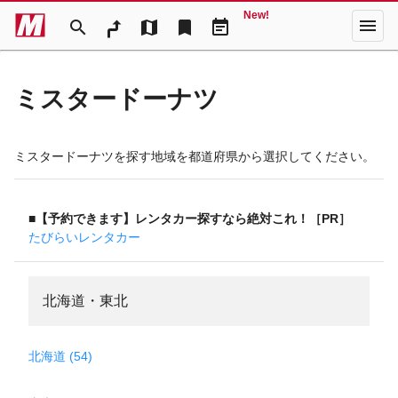
New!
menu
search
map
bookmark
event_note
ミスタードーナツ
ミスタードーナツを探す地域を都道府県から選択してください。
■【予約できます】レンタカー探すなら絶対これ！［PR］
たびらいレンタカー
北海道・東北
北海道 (54)