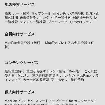
地図検索サービス
検索
ルート検索
マップツール
住まい探し×未来地図
距離・面
積の計測
未来情報ランキング
住所一覧検索
郵便番号検索
駅
一覧検索
ジャンル一覧検索
ブックマーク
おでかけプラン
会員向けサービス
MapFan会員登録（無料）
MapFanプレミアム会員登録（有
料）
コンテンツサービス
最新地図情報
地図から探すトレンド情報（Beta版）
こんなに
使える！MapFan
道路走行調査で見つけたもの
MapFanオンラ
インストア
カーナビ地図更新
宿・ホテル・旅館予約
個人向けサービス
MapFanプレミアム
スマートアップデート for カロッツェリア
MapFanAssist
MapFan BOT
トリマ
方位かなめ