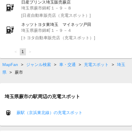
日産プリンス埼玉販売蕨店
埼玉県蕨市錦町１－９－８
[日産自動車販売店（充電スポット）]
ネッツトヨタ東埼玉 マイネッツ戸田
埼玉県蕨市錦町１－９－４
[トヨタ自動車販売店（充電スポット）]
page
You're
1
page
on
page
MapFan
>
ジャンル検索
>
車・交通
>
充電スポット
>
埼玉
県
>
蕨市
埼玉県蕨市の駅周辺の充電スポット
蕨駅（京浜東北線）の充電スポット