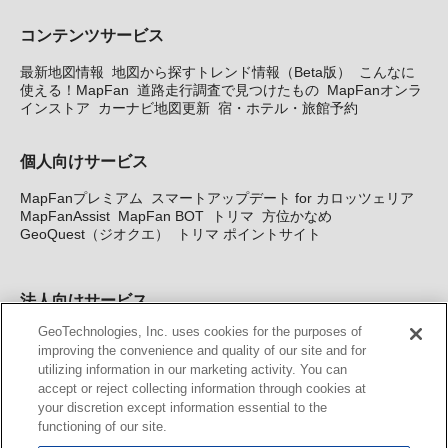
コンテンツサービス
最新地図情報
地図から探すトレンド情報（Beta版）
こんなに
使える！MapFan
道路走行調査で見つけたもの
MapFanオンラ
インストア
カーナビ地図更新
宿・ホテル・旅館予約
個人向けサービス
MapFanプレミアム
スマートアップデート for カロッツェリア
MapFanAssist
MapFan BOT
トリマ
方位かなめ
GeoQuest（ジオクエ）
トリマ ポイントサイト
法人向けサービス
GeoTechnologies, Inc. uses cookies for the purposes of
法人向け地図・位置情報サービス
WEBサイト・システム向け地
improving the convenience and quality of our site and for
図API
Windows PC向け地図開発キット
MapFan DB
住所確認
utilizing information in our marketing activity. You can
サービス
MAP WORLD+
トリマ広告
Geo-Research
スグロ
accept or reject collecting information through cookies at
ジ
your discretion except information essential to the
functioning of our site.
カーナビ地図更新サービス