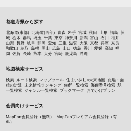
都道府県から探す
北海道(東部)
北海道(西部)
青森
岩手
宮城
秋田
山形
福島
茨
城
栃木
群馬
埼玉
千葉
東京
神奈川
新潟
富山
石川
福井
山梨
長野
岐阜
静岡
愛知
三重
滋賀
大阪
京都
兵庫
奈良
和歌山
鳥取
島根
岡山
広島
山口
徳島
香川
愛媛
高知
福
岡
佐賀
長崎
熊本
大分
宮崎
鹿児島
沖縄
地図検索サービス
検索
ルート検索
マップツール
住まい探し×未来地図
距離・面
積の計測
未来情報ランキング
住所一覧検索
郵便番号検索
駅
一覧検索
ジャンル一覧検索
ブックマーク
おでかけプラン
会員向けサービス
MapFan会員登録（無料）
MapFanプレミアム会員登録（有
料）