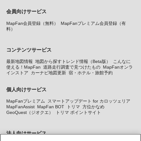
会員向けサービス
MapFan会員登録（無料）
MapFanプレミアム会員登録（有
料）
コンテンツサービス
最新地図情報
地図から探すトレンド情報（Beta版）
こんなに
使える！MapFan
道路走行調査で見つけたもの
MapFanオンラ
インストア
カーナビ地図更新
宿・ホテル・旅館予約
個人向けサービス
MapFanプレミアム
スマートアップデート for カロッツェリア
MapFanAssist
MapFan BOT
トリマ
方位かなめ
GeoQuest（ジオクエ）
トリマ ポイントサイト
法人向けサービス