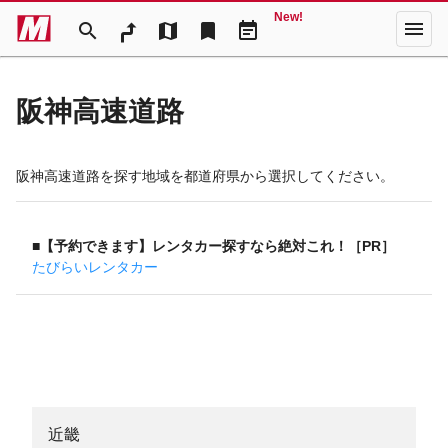
New!
menu
search
map
bookmark
event_note
阪神高速道路
阪神高速道路を探す地域を都道府県から選択してください。
■【予約できます】レンタカー探すなら絶対これ！［PR］
たびらいレンタカー
近畿