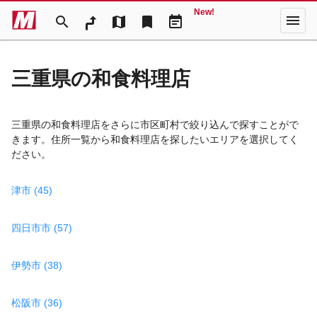
New!
menu
search
map
bookmark
event_note
三重県の和食料理店
三重県の和食料理店をさらに市区町村で絞り込んで探すことがで
きます。住所一覧から和食料理店を探したいエリアを選択してく
ださい。
津市 (45)
四日市市 (57)
伊勢市 (38)
松阪市 (36)