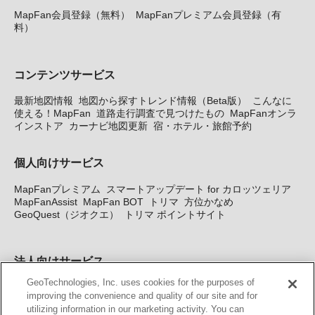
MapFan会員登録（無料）
MapFanプレミアム会員登録（有
料）
コンテンツサービス
最新地図情報
地図から探すトレンド情報（Beta版）
こんなに
使える！MapFan
道路走行調査で見つけたもの
MapFanオンラ
インストア
カーナビ地図更新
宿・ホテル・旅館予約
個人向けサービス
MapFanプレミアム
スマートアップデート for カロッツェリア
MapFanAssist
MapFan BOT
トリマ
方位かなめ
GeoQuest（ジオクエ）
トリマ ポイントサイト
法人向けサービス
GeoTechnologies, Inc. uses cookies for the purposes of
法人向け地図・位置情報サービス
WEBサイト・システム向け地
improving the convenience and quality of our site and for
図API
Windows PC向け地図開発キット
MapFan DB
住所確認
utilizing information in our marketing activity. You can
サービス
MAP WORLD+
トリマ広告
Geo-Research
スグロ