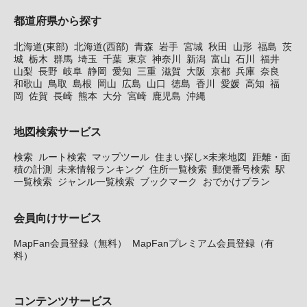
都道府県から探す
北海道(東部)
北海道(西部)
青森
岩手
宮城
秋田
山形
福島
茨
城
栃木
群馬
埼玉
千葉
東京
神奈川
新潟
富山
石川
福井
山梨
長野
岐阜
静岡
愛知
三重
滋賀
大阪
京都
兵庫
奈良
和歌山
鳥取
島根
岡山
広島
山口
徳島
香川
愛媛
高知
福
岡
佐賀
長崎
熊本
大分
宮崎
鹿児島
沖縄
地図検索サービス
検索
ルート検索
マップツール
住まい探し×未来地図
距離・面
積の計測
未来情報ランキング
住所一覧検索
郵便番号検索
駅
一覧検索
ジャンル一覧検索
ブックマーク
おでかけプラン
会員向けサービス
MapFan会員登録（無料）
MapFanプレミアム会員登録（有
料）
コンテンツサービス