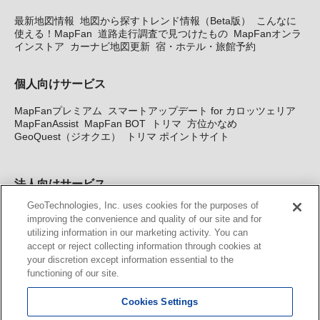
最新地図情報
地図から探すトレンド情報（Beta版）
こんなに
使える！MapFan
道路走行調査で見つけたもの
MapFanオンラ
インストア
カーナビ地図更新
宿・ホテル・旅館予約
個人向けサービス
MapFanプレミアム
スマートアップデート for カロッツェリア
MapFanAssist
MapFan BOT
トリマ
方位かなめ
GeoQuest（ジオクエ）
トリマ ポイントサイト
法人向けサービス
GeoTechnologies, Inc. uses cookies for the purposes of
法人向け地図・位置情報サービス
WEBサイト・システム向け地
improving the convenience and quality of our site and for
図API
Windows PC向け地図開発キット
MapFan DB
住所確認
utilizing information in our marketing activity. You can
サービス
MAP WORLD+
トリマ広告
Geo-Research
スグロ
accept or reject collecting information through cookies at
ジ
your discretion except information essential to the
functioning of our site.
カーナビ地図更新サービス
Cookies Settings
MapFan スマートメンバーズ
カロッツェリア地図割プラス