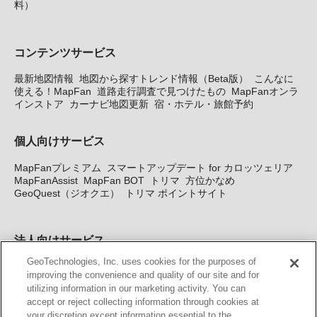
料）
コンテンツサービス
最新地図情報
地図から探すトレンド情報（Beta版）
こんなに
使える！MapFan
道路走行調査で見つけたもの
MapFanオンラ
インストア
カーナビ地図更新
宿・ホテル・旅館予約
個人向けサービス
MapFanプレミアム
スマートアップデート for カロッツェリア
MapFanAssist
MapFan BOT
トリマ
方位かなめ
GeoQuest（ジオクエ）
トリマ ポイントサイト
法人向けサービス
GeoTechnologies, Inc. uses cookies for the purposes of
法人向け地図・位置情報サービス
WEBサイト・システム向け地
improving the convenience and quality of our site and for
図API
Windows PC向け地図開発キット
MapFan DB
住所確認
utilizing information in our marketing activity. You can
サービス
MAP WORLD+
トリマ広告
Geo-Research
スグロ
accept or reject collecting information through cookies at
ジ
your discretion except information essential to the