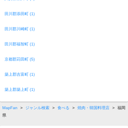
田川郡添田町 (1)
田川郡川崎町 (1)
田川郡福智町 (1)
京都郡苅田町 (5)
築上郡吉富町 (1)
築上郡築上町 (1)
MapFan
>
ジャンル検索
>
食べる
>
焼肉・韓国料理店
>
福岡
県