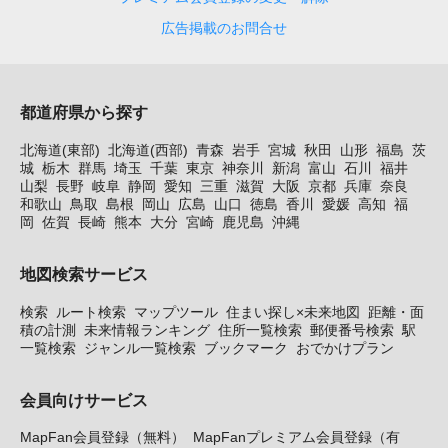
広告掲載のお問合せ
都道府県から探す
北海道(東部)
北海道(西部)
青森
岩手
宮城
秋田
山形
福島
茨
城
栃木
群馬
埼玉
千葉
東京
神奈川
新潟
富山
石川
福井
山梨
長野
岐阜
静岡
愛知
三重
滋賀
大阪
京都
兵庫
奈良
和歌山
鳥取
島根
岡山
広島
山口
徳島
香川
愛媛
高知
福
岡
佐賀
長崎
熊本
大分
宮崎
鹿児島
沖縄
地図検索サービス
検索
ルート検索
マップツール
住まい探し×未来地図
距離・面
積の計測
未来情報ランキング
住所一覧検索
郵便番号検索
駅
一覧検索
ジャンル一覧検索
ブックマーク
おでかけプラン
会員向けサービス
MapFan会員登録（無料）
MapFanプレミアム会員登録（有