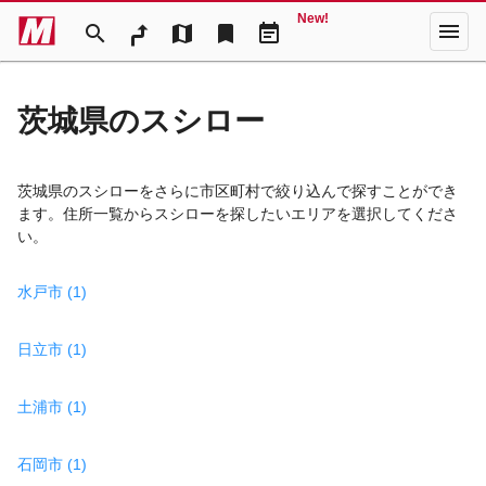
New!
menu
search
map
bookmark
event_note
茨城県のスシロー
茨城県のスシローをさらに市区町村で絞り込んで探すことができ
ます。住所一覧からスシローを探したいエリアを選択してくださ
い。
水戸市 (1)
日立市 (1)
土浦市 (1)
石岡市 (1)