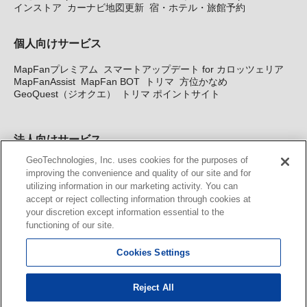
インストア
カーナビ地図更新
宿・ホテル・旅館予約
個人向けサービス
MapFanプレミアム
スマートアップデート for カロッツェリア
MapFanAssist
MapFan BOT
トリマ
方位かなめ
GeoQuest（ジオクエ）
トリマ ポイントサイト
法人向けサービス
GeoTechnologies, Inc. uses cookies for the purposes of
法人向け地図・位置情報サービス
WEBサイト・システム向け地
improving the convenience and quality of our site and for
図API
Windows PC向け地図開発キット
MapFan DB
住所確認
utilizing information in our marketing activity. You can
サービス
MAP WORLD+
トリマ広告
Geo-Research
スグロ
accept or reject collecting information through cookies at
ジ
your discretion except information essential to the
functioning of our site.
カーナビ地図更新サービス
Cookies Settings
MapFan スマートメンバーズ
カロッツェリア地図割プラス
KENWOOD MapFan Club
Reject All