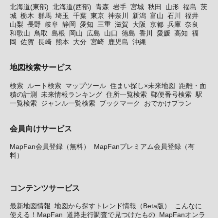
北海道(東部)
北海道(西部)
青森
岩手
宮城
秋田
山形
福島
茨
城
栃木
群馬
埼玉
千葉
東京
神奈川
新潟
富山
石川
福井
山梨
長野
岐阜
静岡
愛知
三重
滋賀
大阪
京都
兵庫
奈良
和歌山
鳥取
島根
岡山
広島
山口
徳島
香川
愛媛
高知
福
岡
佐賀
長崎
熊本
大分
宮崎
鹿児島
沖縄
地図検索サービス
検索
ルート検索
マップツール
住まい探し×未来地図
距離・面
積の計測
未来情報ランキング
住所一覧検索
郵便番号検索
駅
一覧検索
ジャンル一覧検索
ブックマーク
おでかけプラン
会員向けサービス
MapFan会員登録（無料）
MapFanプレミアム会員登録（有
料）
コンテンツサービス
最新地図情報
地図から探すトレンド情報（Beta版）
こんなに
使える！MapFan
道路走行調査で見つけたもの
MapFanオンラ