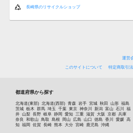
長崎県のリサイクルショップ
運営
このサイトについて
特定商取引
都道府県から探す
北海道(東部)
北海道(西部)
青森
岩手
宮城
秋田
山形
福島
茨城
栃木
群馬
埼玉
千葉
東京
神奈川
新潟
富山
石川
福
井
山梨
長野
岐阜
静岡
愛知
三重
滋賀
大阪
京都
兵庫
奈良
和歌山
鳥取
島根
岡山
広島
山口
徳島
香川
愛媛
高
知
福岡
佐賀
長崎
熊本
大分
宮崎
鹿児島
沖縄