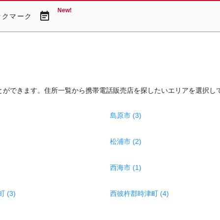
New!
event_note
ックマーク
とができます。住所一覧から携帯電話販売店を探したいエリアを選択し
島原市 (3)
松浦市 (2)
西海市 (1)
(3)
西彼杵郡時津町 (4)