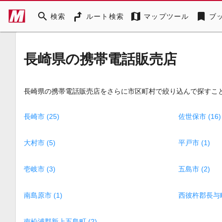
search
map
bookmark
検索
ルート検索
マップツール
ブ
長崎県の携帯電話販売店
長崎県の携帯電話販売店をさらに市区町村で絞り込んで探すこ
長崎市 (25)
佐世保市 (16)
大村市 (5)
平戸市 (1)
壱岐市 (3)
五島市 (2)
南島原市 (1)
西彼杵郡長与町 
南松浦郡新上五島町 (2)