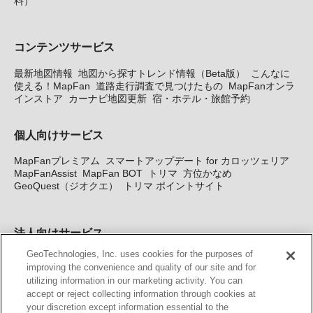
料）
コンテンツサービス
最新地図情報
地図から探すトレンド情報（Beta版）
こんなに
使える！MapFan
道路走行調査で見つけたもの
MapFanオンラ
インストア
カーナビ地図更新
宿・ホテル・旅館予約
個人向けサービス
MapFanプレミアム
スマートアップデート for カロッツェリア
MapFanAssist
MapFan BOT
トリマ
方位かなめ
GeoQuest（ジオクエ）
トリマ ポイントサイト
法人向けサービス
GeoTechnologies, Inc. uses cookies for the purposes of
法人向け地図・位置情報サービス
WEBサイト・システム向け地
improving the convenience and quality of our site and for
図API
Windows PC向け地図開発キット
MapFan DB
住所確認
utilizing information in our marketing activity. You can
サービス
MAP WORLD+
トリマ広告
Geo-Research
スグロ
accept or reject collecting information through cookies at
ジ
your discretion except information essential to the