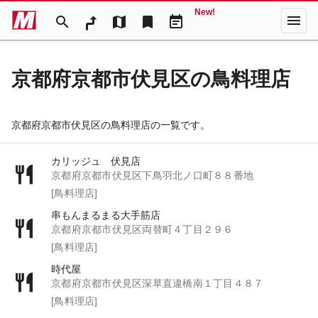
New!
menu
search
map
bookmark
event_note
京都府京都市伏見区の鳥料理店
京都府京都市伏見区の鳥料理店の一覧です。
カリッジュ 伏見店
京都府京都市伏見区下鳥羽北ノ口町８８番地
[鳥料理店]
串もんまるまる大手筋店
京都府京都市伏見区両替町４丁目２９６
[鳥料理店]
時代屋
京都府京都市伏見区深草直違橋南１丁目４８７
[鳥料理店]