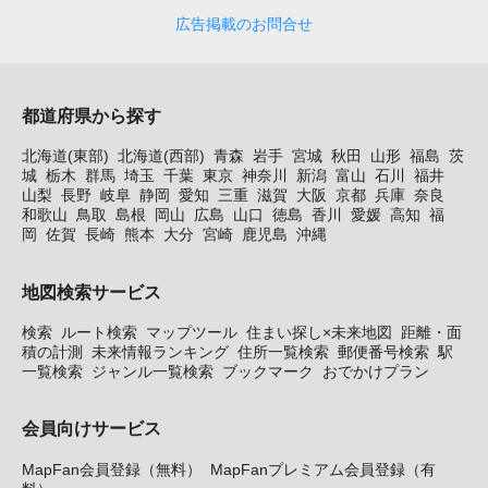
広告掲載のお問合せ
都道府県から探す
北海道(東部)
北海道(西部)
青森
岩手
宮城
秋田
山形
福島
茨
城
栃木
群馬
埼玉
千葉
東京
神奈川
新潟
富山
石川
福井
山梨
長野
岐阜
静岡
愛知
三重
滋賀
大阪
京都
兵庫
奈良
和歌山
鳥取
島根
岡山
広島
山口
徳島
香川
愛媛
高知
福
岡
佐賀
長崎
熊本
大分
宮崎
鹿児島
沖縄
地図検索サービス
検索
ルート検索
マップツール
住まい探し×未来地図
距離・面
積の計測
未来情報ランキング
住所一覧検索
郵便番号検索
駅
一覧検索
ジャンル一覧検索
ブックマーク
おでかけプラン
会員向けサービス
MapFan会員登録（無料）
MapFanプレミアム会員登録（有