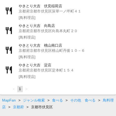
やきとり大吉 伏見稲荷店
京都府京都市伏見区深草一ノ坪町４１
[鳥料理店]
やきとり大吉 向島店
京都府京都市伏見区向島本丸町２０
[鳥料理店]
やきとり大吉 桃山南口店
京都府京都市伏見区桃山町丹後１０－６
[鳥料理店]
やきとり大吉 淀店
京都府京都市伏見区淀本町１５４
[鳥料理店]
page
You're
1
page
on
page
MapFan
>
ジャンル検索
>
食べる
>
その他 食べる
>
鳥料理
店
>
京都府
>
京都市伏見区