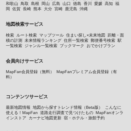
和歌山
鳥取
島根
岡山
広島
山口
徳島
香川
愛媛
高知
福
岡
佐賀
長崎
熊本
大分
宮崎
鹿児島
沖縄
地図検索サービス
検索
ルート検索
マップツール
住まい探し×未来地図
距離・面
積の計測
未来情報ランキング
住所一覧検索
郵便番号検索
駅
一覧検索
ジャンル一覧検索
ブックマーク
おでかけプラン
会員向けサービス
MapFan会員登録（無料）
MapFanプレミアム会員登録（有
料）
コンテンツサービス
最新地図情報
地図から探すトレンド情報（Beta版）
こんなに
使える！MapFan
道路走行調査で見つけたもの
MapFanオンラ
インストア
カーナビ地図更新
宿・ホテル・旅館予約