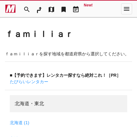
New!
menu
search
map
bookmark
event_note
ｆａｍｉｌｉａｒ
ｆａｍｉｌｉａｒを探す地域を都道府県から選択してください。
■【予約できます】レンタカー探すなら絶対これ！［PR］
たびらいレンタカー
北海道・東北
北海道 (1)