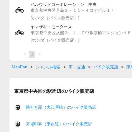
ベルウッドコーポレーション 中央
東京都中央区月島３－１１－４コアビル１Ｆ
[ホンダ（バイク販売店）]
ヤマザキ・モータース
東京都中央区入船３－１－９中銀京橋マンション１Ｆ
[ホンダ（バイク販売店）]
page
You're
1
page
on
page
MapFan
>
ジャンル検索
>
車・交通
>
バイク販売店
>
東
東京都中央区の駅周辺のバイク販売店
勝どき駅（大江戸線）のバイク販売店
茅場町駅（東西線）のバイク販売店