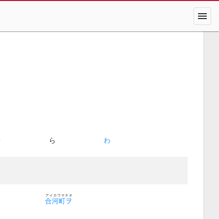
menu
や
ら
わ
アイカワマチオ
合河町ヲ