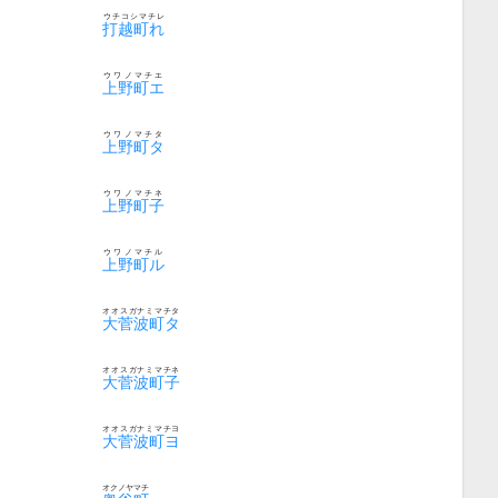
ウチコシマチレ
打越町れ
ウワノマチエ
上野町エ
ウワノマチタ
上野町タ
ウワノマチネ
上野町子
ウワノマチル
上野町ル
オオスガナミマチタ
大菅波町タ
オオスガナミマチネ
大菅波町子
オオスガナミマチヨ
大菅波町ヨ
オクノヤマチ