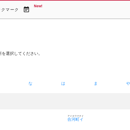
New!
event_note
ックマーク
所を選択してください。
た
な
は
ま
アイカワマチイ
合河町イ