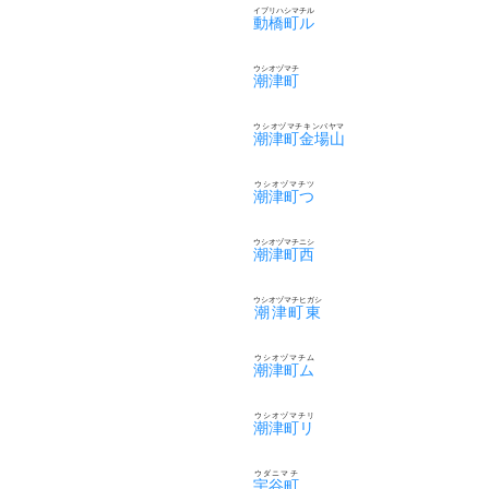
イブリハシマチル
動橋町ル
ウシオヅマチ
潮津町
ウシオヅマチキンバヤマ
潮津町金場山
ウシオヅマチツ
潮津町つ
ウシオヅマチニシ
潮津町西
ウシオヅマチヒガシ
潮津町東
ウシオヅマチム
潮津町ム
ウシオヅマチリ
潮津町リ
ウダニマチ
宇谷町