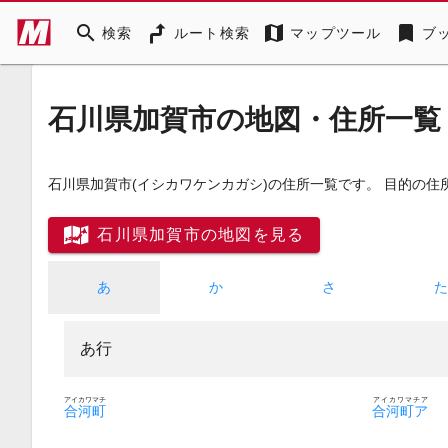
search
map
bookmark
検索
ルート検索
マップツール
ブ
石川県加賀市の地図・住所一覧
石川県加賀市
(イシカワケンカガシ)
の住所一覧です。 目的の住
石川県加賀市の地図を見る
あ
か
さ
あ行
アイカワマチ
アイカワマチア
合河町
合河町ア