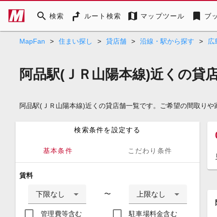
search
map
bookmark
検索
ルート検索
マップツール
ブ
MapFan
>
住まい探し
>
貸店舗
>
沿線・駅から探す
>
広
阿品駅(ＪＲ山陽本線)近くの貸
阿品駅(ＪＲ山陽本線)近くの貸店舗一覧です。ご希望の間取り
検索条件を設定する
基本条件
こだわり条件
賃料
下限なし
上限なし
〜
管理費等含む
駐車場料金含む