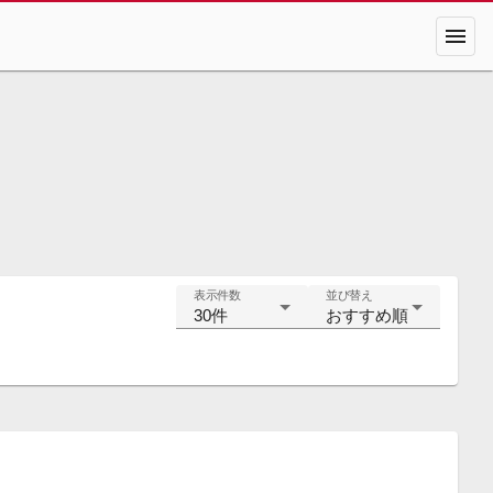
menu
表示件数
並び替え
30件
おすすめ順