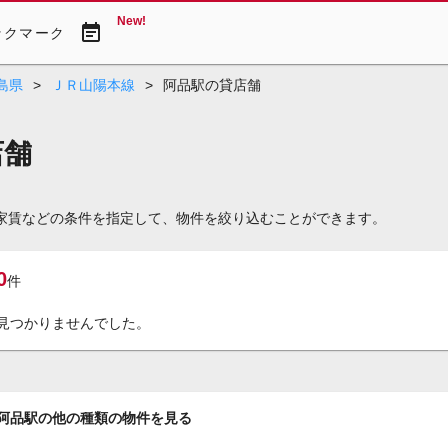
New!
event_note
ックマーク
島県
>
ＪＲ山陽本線
>
阿品駅の貸店舗
店舗
や家賃などの条件を指定して、物件を絞り込むことができます。
0
件
見つかりませんでした。
阿品駅の他の種類の物件を見る