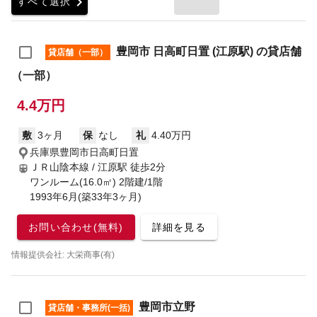
chevron_right
すべて選択
豊岡市 日高町日置 (江原駅) の貸店舗
貸店舗（一部）
（一部）
4.4万円
敷
3ヶ月
保
なし
礼
4.40万円
兵庫県豊岡市日高町日置
ＪＲ山陰本線 / 江原駅
徒歩2分
ワンルーム(16.0㎡) 2階建/1階
1993年6月(築33年3ヶ月)
お問い合わせ(無料)
詳細を見る
情報提供会社: 大栄商事(有)
豊岡市立野
貸店舗・事務所(一括)