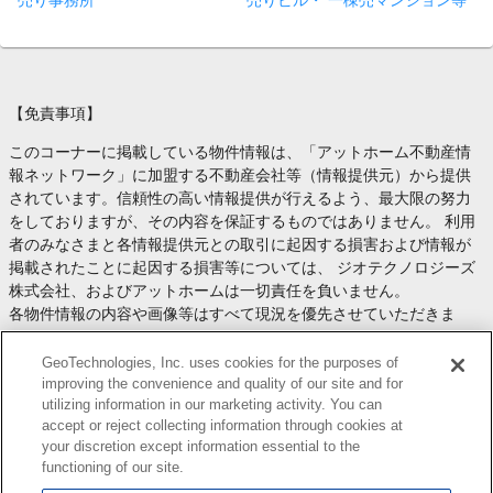
売り事務所
売りビル・ 一棟売マンション等
【免責事項】
このコーナーに掲載している物件情報は、「アットホーム不動産情
報ネットワーク」に加盟する不動産会社等（情報提供元）から提供
されています。信頼性の高い情報提供が行えるよう、最大限の努力
をしておりますが、その内容を保証するものではありません。 利用
者のみなさまと各情報提供元との取引に起因する損害および情報が
掲載されたことに起因する損害等については、 ジオテクノロジーズ
株式会社、およびアットホームは一切責任を負いません。
各物件情報の内容や画像等はすべて現況を優先させていただきま
す。
お取引等（お取引の準備、資金調達等を含みます）の際には、内容
GeoTechnologies, Inc. uses cookies for the purposes of
や契約条件等について、 各情報提供元より十分な説明を受け、ご自
improving the convenience and quality of our site and for
utilizing information in our marketing activity. You can
身でご確認の上、判断してください。
accept or reject collecting information through cookies at
このコーナーへの物件情報のご掲載、その他不動産業務ソリューシ
your discretion except information essential to the
ョン等についての不動産会社様のお問合せは
こちら
からお願いいた
functioning of our site.
します。