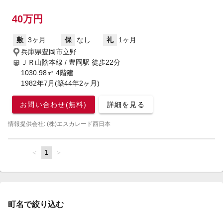
40万円
敷
3ヶ月
保
なし
礼
1ヶ月
兵庫県豊岡市立野
ＪＲ山陰本線 / 豊岡駅
徒歩22分
1030.98㎡ 4階建
1982年7月(築44年2ヶ月)
お問い合わせ(無料)
詳細を見る
情報提供会社: (株)エスカレード西日本
page
You're
1
page
on
page
町名で絞り込む