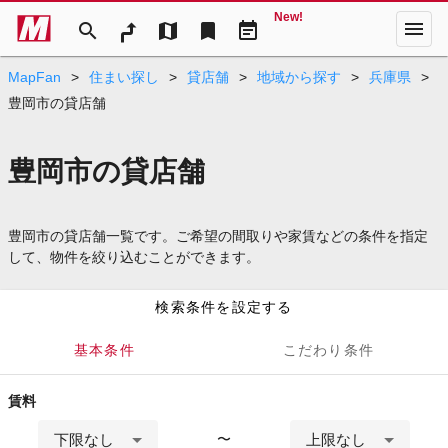
New!
menu
search
map
bookmark
event_note
MapFan
>
住まい探し
>
貸店舗
>
地域から探す
>
兵庫県
>
豊岡市の貸店舗
豊岡市の貸店舗
豊岡市の貸店舗一覧です。ご希望の間取りや家賃などの条件を指定
して、物件を絞り込むことができます。
検索条件を設定する
基本条件
こだわり条件
賃料
下限なし
上限なし
〜