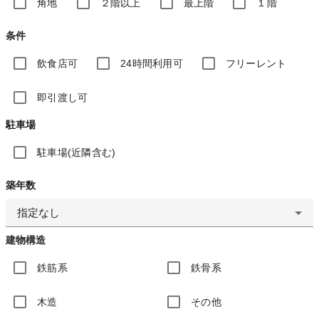
角地
２階以上
最上階
１階
条件
飲食店可
24時間利用可
フリーレント
即引渡し可
駐車場
駐車場(近隣含む)
築年数
指定なし
建物構造
鉄筋系
鉄骨系
木造
その他