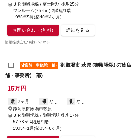
ＪＲ御殿場線 / 富士岡駅
徒歩25分
ワンルーム(75.6㎡) 2階建/1階
1986年5月(築40年4ヶ月)
お問い合わせ(無料)
詳細を見る
情報提供会社: (株)アイマチ
御殿場市 萩原 (御殿場駅) の貸店
貸店舗・事務所(一部)
舗・事務所(一部)
15万円
敷
2ヶ月
保
なし
礼
なし
静岡県御殿場市萩原
ＪＲ御殿場線 / 御殿場駅
徒歩17分
57.73㎡ 4階建/1階
1993年1月(築33年8ヶ月)