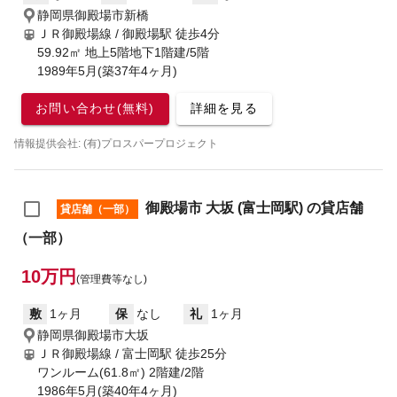
静岡県御殿場市新橋
ＪＲ御殿場線 / 御殿場駅
徒歩4分
59.92㎡ 地上5階地下1階建/5階
1989年5月(築37年4ヶ月)
お問い合わせ(無料)
詳細を見る
情報提供会社: (有)プロスパープロジェクト
御殿場市 大坂 (富士岡駅) の貸店舗
貸店舗（一部）
（一部）
10万円
(管理費等なし)
敷
1ヶ月
保
なし
礼
1ヶ月
静岡県御殿場市大坂
ＪＲ御殿場線 / 富士岡駅
徒歩25分
ワンルーム(61.8㎡) 2階建/2階
1986年5月(築40年4ヶ月)