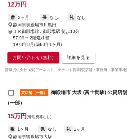
12万円
敷
3ヶ月
保
なし
礼
なし
静岡県御殿場市川島田
ＪＲ御殿場線 / 御殿場駅
徒歩10分
57.96㎡ 2階建/1階
1973年8月(築53年1ヶ月)
お問い合わせ(無料)
詳細を見る
情報提供会社: (株)アーネスト テナント営業部(店舗・事務所・事業用地)
御殿場市 大坂 (富士岡駅) の貸店舗
貸店舗（一部）
（一部）
15万円
(管理費等なし)
敷
1ヶ月
保
なし
礼
1ヶ月
静岡県御殿場市大坂