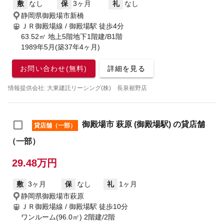
敷
なし
保
3ヶ月
礼
なし
静岡県御殿場市新橋
ＪＲ御殿場線 / 御殿場駅
徒歩4分
63.52㎡ 地上5階地下1階建/B1階
1989年5月(築37年4ヶ月)
お問い合わせ(無料)
詳細を見る
情報提供会社: 大東建託リーシング(株) 長泉裾野店
御殿場市 萩原 (御殿場駅) の貸店舗
貸店舗（一部）
（一部）
29.48万円
敷
3ヶ月
保
なし
礼
1ヶ月
静岡県御殿場市萩原
ＪＲ御殿場線 / 御殿場駅
徒歩10分
ワンルーム(96.0㎡) 2階建/2階