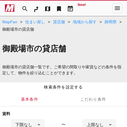
New!
menu
search
map
bookmark
event_note
MapFan
>
住まい探し
>
貸店舗
>
地域から探す
>
静岡県
>
御殿場市の貸店舗
御殿場市の貸店舗
御殿場市の貸店舗一覧です。ご希望の間取りや家賃などの条件を指
定して、物件を絞り込むことができます。
検索条件を設定する
基本条件
こだわり条件
賃料
下限なし
上限なし
〜