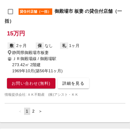
御殿場市 板妻 の貸住付店舗（一
貸住付店舗（一括）
括）
15万円
敷
2ヶ月
保
なし
礼
1ヶ月
静岡県御殿場市板妻
ＪＲ御殿場線 / 御殿場駅
273.42㎡ 2階建
1969年10月(築56年11ヶ月)
お問い合わせ(無料)
詳細を見る
情報提供会社: ＡＫ不動産 (株)アシスト・ＫＫ
page
You're
1
page
2
page
on
page