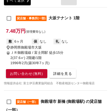
chevron_right
すべて選択
大坂テナント 1階
貸店舗・事務所(一部)
7.48万円
(管理費等なし)
敷
6ヶ月
保
なし
礼
なし
静岡県御殿場市大坂
ＪＲ御殿場線 / 富士岡駅
徒歩15分
2(37.6㎡) 2階建/1階
1996年2月(築30年7ヶ月)
お問い合わせ(無料)
詳細を見る
情報提供会社: 富士伊豆農業協同組合 不動産相談センター御殿場店
御殿場市 新橋 (御殿場駅) の貸店舗
貸店舗（一部）
（一部）