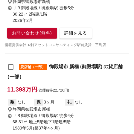
静岡県御殿場市新橋
ＪＲ御殿場線 / 御殿場駅
徒歩5分
30.22㎡ 2階建/1階
2026年2月
お問い合わせ(無料)
詳細を見る
情報提供会社: (株)アセットコンサルティング駅前賃貸 三島店
御殿場市 新橋 (御殿場駅) の貸店舗
貸店舗（一部）
（一部）
11.393万円
(管理費等22,726円)
敷
なし
保
3ヶ月
礼
なし
静岡県御殿場市新橋
ＪＲ御殿場線 / 御殿場駅
徒歩4分
68.31㎡ 地上5階地下1階建/5階
1989年5月(築37年4ヶ月)