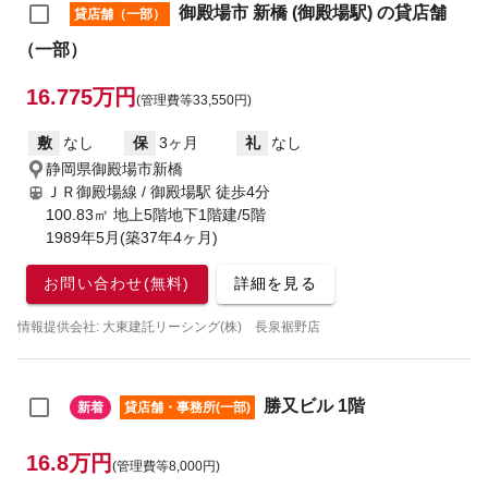
御殿場市 新橋 (御殿場駅) の貸店舗
貸店舗（一部）
（一部）
16.775万円
(管理費等33,550円)
敷
なし
保
3ヶ月
礼
なし
静岡県御殿場市新橋
ＪＲ御殿場線 / 御殿場駅
徒歩4分
100.83㎡ 地上5階地下1階建/5階
1989年5月(築37年4ヶ月)
お問い合わせ(無料)
詳細を見る
情報提供会社: 大東建託リーシング(株) 長泉裾野店
勝又ビル 1階
新着
貸店舗・事務所(一部)
16.8万円
(管理費等8,000円)