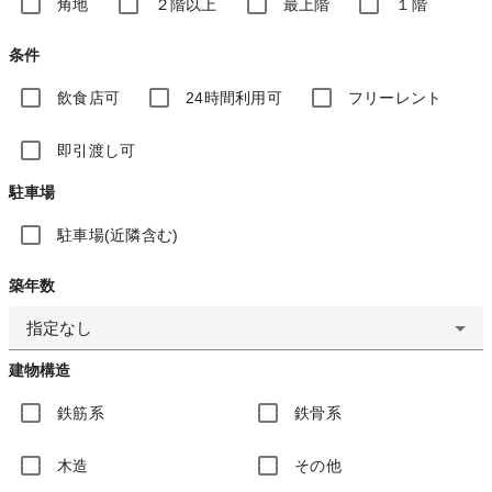
角地
２階以上
最上階
１階
条件
飲食店可
24時間利用可
フリーレント
即引渡し可
駐車場
駐車場(近隣含む)
築年数
指定なし
建物構造
鉄筋系
鉄骨系
木造
その他