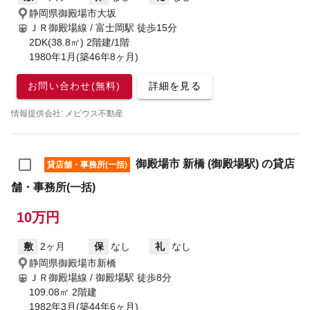
静岡県御殿場市大坂
ＪＲ御殿場線 / 富士岡駅
徒歩15分
2DK(38.8㎡) 2階建/1階
1980年1月(築46年8ヶ月)
お問い合わせ(無料)
詳細を見る
情報提供会社: メビウス不動産
御殿場市 新橋 (御殿場駅) の貸店
貸店舗・事務所(一括)
舗・事務所(一括)
10万円
敷
2ヶ月
保
なし
礼
なし
静岡県御殿場市新橋
ＪＲ御殿場線 / 御殿場駅
徒歩8分
109.08㎡ 2階建
1982年3月(築44年6ヶ月)