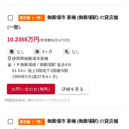
御殿場市 新橋 (御殿場駅) の貸店舗
貸店舗（一部）
（一部）
10.2355万円
(管理費等20,471円)
敷
なし
保
3ヶ月
礼
なし
静岡県御殿場市新橋
ＪＲ御殿場線 / 御殿場駅
徒歩4分
61.53㎡ 地上5階地下1階建/5階
1989年5月(築37年4ヶ月)
お問い合わせ(無料)
詳細を見る
情報提供会社: (有)プロスパープロジェクト
御殿場市 新橋 (御殿場駅) の貸店舗
貸店舗（一部）