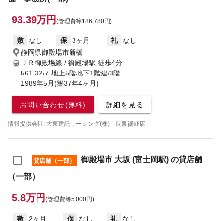
93.39万円
(管理費等186,780円)
敷
なし
保
3ヶ月
礼
なし
静岡県御殿場市新橋
ＪＲ御殿場線 / 御殿場駅
徒歩4分
561.32㎡ 地上5階地下1階建/3階
1989年5月(築37年4ヶ月)
お問い合わせ(無料)
詳細を見る
情報提供会社: 大東建託リーシング(株) 長泉裾野店
御殿場市 大坂 (富士岡駅) の貸店舗
貸店舗（一部）
（一部）
5.8万円
(管理費等5,000円)
敷
2ヶ月
保
なし
礼
なし