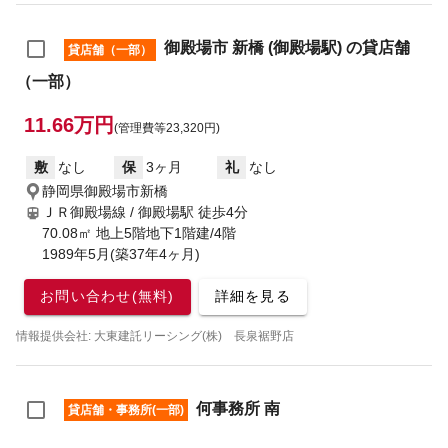
御殿場市 新橋 (御殿場駅) の貸店舗
貸店舗（一部）
（一部）
11.66万円
(管理費等23,320円)
敷
なし
保
3ヶ月
礼
なし
静岡県御殿場市新橋
ＪＲ御殿場線 / 御殿場駅
徒歩4分
70.08㎡ 地上5階地下1階建/4階
1989年5月(築37年4ヶ月)
お問い合わせ(無料)
詳細を見る
情報提供会社: 大東建託リーシング(株) 長泉裾野店
何事務所 南
貸店舗・事務所(一部)