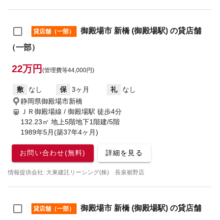
御殿場市 新橋 (御殿場駅) の貸店舗
貸店舗（一部）
（一部）
22万円
(管理費等44,000円)
敷
なし
保
3ヶ月
礼
なし
静岡県御殿場市新橋
ＪＲ御殿場線 / 御殿場駅
徒歩4分
132.23㎡ 地上5階地下1階建/5階
1989年5月(築37年4ヶ月)
お問い合わせ(無料)
詳細を見る
情報提供会社: 大東建託リーシング(株) 長泉裾野店
御殿場市 新橋 (御殿場駅) の貸店舗
貸店舗（一部）