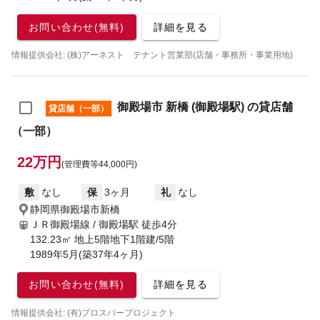
お問い合わせ(無料)
詳細を見る
情報提供会社: (株)アーネスト テナント営業部(店舗・事務所・事業用地)
御殿場市 新橋 (御殿場駅) の貸店舗
貸店舗（一部）
（一部）
22万円
(管理費等44,000円)
敷
なし
保
3ヶ月
礼
なし
静岡県御殿場市新橋
ＪＲ御殿場線 / 御殿場駅
徒歩4分
132.23㎡ 地上5階地下1階建/5階
1989年5月(築37年4ヶ月)
お問い合わせ(無料)
詳細を見る
情報提供会社: (有)プロスパープロジェクト