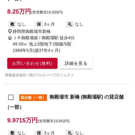
8.25万円
(管理費等16,500円)
敷
なし
保
3ヶ月
礼
なし
静岡県御殿場市新橋
ＪＲ御殿場線 / 御殿場駅
徒歩4分
49.58㎡ 地上5階地下1階建/5階
1989年5月(築37年4ヶ月)
お問い合わせ(無料)
詳細を見る
情報提供会社: (有)プロスパープロジェクト
御殿場市 新橋 (御殿場駅) の貸店舗
貸店舗（一部）
（一部）
9.9715万円
(管理費等19,943円)
敷
なし
保
3ヶ月
礼
なし