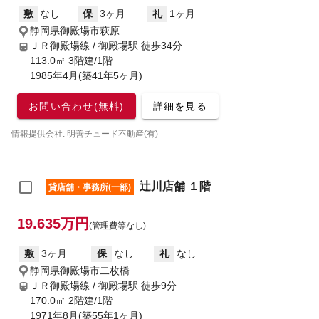
敷
なし
保
3ヶ月
礼
1ヶ月
静岡県御殿場市萩原
ＪＲ御殿場線 / 御殿場駅
徒歩34分
113.0㎡ 3階建/1階
1985年4月(築41年5ヶ月)
お問い合わせ(無料)
詳細を見る
情報提供会社: 明善チュード不動産(有)
辻川店舗 １階
貸店舗・事務所(一部)
19.635万円
(管理費等なし)
敷
3ヶ月
保
なし
礼
なし
静岡県御殿場市二枚橋
ＪＲ御殿場線 / 御殿場駅
徒歩9分
170.0㎡ 2階建/1階
1971年8月(築55年1ヶ月)