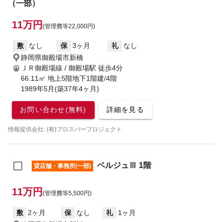
（一部）
11万円
(管理費等22,000円)
敷
なし
保
3ヶ月
礼
なし
静岡県御殿場市新橋
ＪＲ御殿場線 / 御殿場駅
徒歩4分
66.11㎡ 地上5階地下1階建/4階
1989年5月(築37年4ヶ月)
お問い合わせ(無料)
詳細を見る
情報提供会社: (有)プロスパープロジェクト
ベルジュⅢ 1階
貸店舗・事務所(一部)
11万円
(管理費等5,500円)
敷
2ヶ月
保
なし
礼
1ヶ月