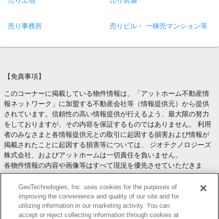
売り土地
売り店舗
売り事務所
売りビル・ 一棟売マンション等
【免責事項】
このコーナーに掲載している物件情報は、「アットホーム不動産情
報ネットワーク」に加盟する不動産会社等（情報提供元）から提供
されています。信頼性の高い情報提供が行えるよう、最大限の努力
をしておりますが、その内容を保証するものではありません。 利用
者のみなさまと各情報提供元との取引に起因する損害および情報が
掲載されたことに起因する損害等については、 ジオテクノロジーズ
株式会社、およびアットホームは一切責任を負いません。
各物件情報の内容や画像等はすべて現況を優先させていただきま
す。
お取引等（お取引の準備、資金調達等を含みます）の際には、内容
GeoTechnologies, Inc. uses cookies for the purposes of
や契約条件等について、 各情報提供元より十分な説明を受け、ご自
improving the convenience and quality of our site and for
utilizing information in our marketing activity. You can
身でご確認の上、判断してください。
accept or reject collecting information through cookies at
このコーナーへの物件情報のご掲載、その他不動産業務ソリューシ