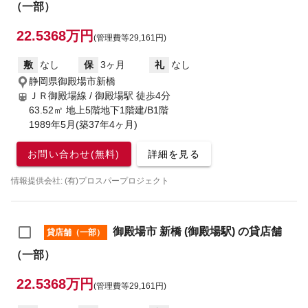
（一部）
22.5368万円
(管理費等29,161円)
敷
なし
保
3ヶ月
礼
なし
静岡県御殿場市新橋
ＪＲ御殿場線 / 御殿場駅
徒歩4分
63.52㎡ 地上5階地下1階建/B1階
1989年5月(築37年4ヶ月)
お問い合わせ(無料)
詳細を見る
情報提供会社: (有)プロスパープロジェクト
御殿場市 新橋 (御殿場駅) の貸店舗
貸店舗（一部）
（一部）
22.5368万円
(管理費等29,161円)