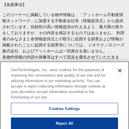
【免責事項】
このコーナーに掲載している物件情報は、「アットホーム不動産情
報ネットワーク」に加盟する不動産会社等（情報提供元）から提供
されています。信頼性の高い情報提供が行えるよう、最大限の努力
をしておりますが、その内容を保証するものではありません。 利用
者のみなさまと各情報提供元との取引に起因する損害および情報が
掲載されたことに起因する損害等については、 ジオテクノロジーズ
株式会社、およびアットホームは一切責任を負いません。
各物件情報の内容や画像等はすべて現況を優先させていただきま
す。
お取引等（お取引の準備、資金調達等を含みます）の際には、内容
GeoTechnologies, Inc. uses cookies for the purposes of
や契約条件等について、 各情報提供元より十分な説明を受け、ご自
improving the convenience and quality of our site and for
utilizing information in our marketing activity. You can
身でご確認の上、判断してください。
accept or reject collecting information through cookies at
このコーナーへの物件情報のご掲載、その他不動産業務ソリューシ
your discretion except information essential to the
ョン等についての不動産会社様のお問合せは
こちら
からお願いいた
functioning of our site.
します。
Cookies Settings
Reject All
Copyright(c) At Home Co.,Ltd. このサイトに掲載している情報の無断転載を禁止します。著作権
はアットホーム（株）またはその情報提供者に帰属します。