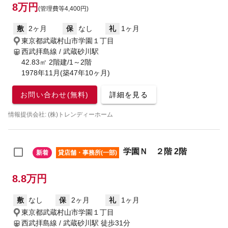
8万円
(管理費等4,400円)
敷
2ヶ月
保
なし
礼
1ヶ月
東京都武蔵村山市学園１丁目
西武拝島線 / 武蔵砂川駅
42.83㎡ 2階建/1～2階
1978年11月(築47年10ヶ月)
お問い合わせ(無料)
詳細を見る
情報提供会社: (株)トレンディーホーム
学園Ｎ ２階 2階
新着
貸店舗・事務所(一部)
8.8万円
敷
なし
保
2ヶ月
礼
1ヶ月
東京都武蔵村山市学園１丁目
西武拝島線 / 武蔵砂川駅
徒歩31分