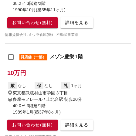
38.2㎡ 3階建/2階
1990年10月(築35年11ヶ月)
お問い合わせ(無料)
詳細を見る
情報提供会社: ミウラ倉庫(株) 不動産事業部
メゾン豊栄 1階
貸店舗（一部）
10万円
敷
なし
保
なし
礼
1ヶ月
東京都武蔵村山市学園３丁目
多摩モノレール / 上北台駅
徒歩20分
40.0㎡ 3階建/1階
1989年1月(築37年8ヶ月)
お問い合わせ(無料)
詳細を見る