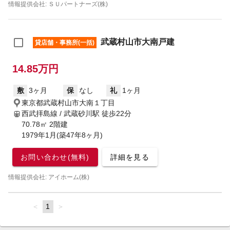
情報提供会社: ＳＵパートナーズ(株)
武蔵村山市大南戸建
貸店舗・事務所(一括)
14.85万円
敷
3ヶ月
保
なし
礼
1ヶ月
東京都武蔵村山市大南１丁目
西武拝島線 / 武蔵砂川駅
徒歩22分
70.78㎡ 2階建
1979年1月(築47年8ヶ月)
お問い合わせ(無料)
詳細を見る
情報提供会社: アイホーム(株)
page
You're
1
page
on
page