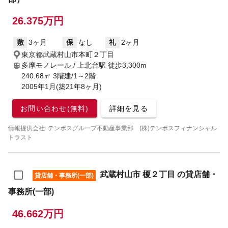
26.375万円
敷
3ヶ月
保
なし
礼
2ヶ月
東京都武蔵村山市本町２丁目
多摩モノレール / 上北台駅
徒歩3,300m
240.68㎡ 3階建/1～2階
2005年1月(築21年8ヶ月)
お問い合わせ(無料)
詳細を見る
情報提供会社: テンポスグループ不動産事業部 (株)テンポスフィナンシャル
トラスト
武蔵村山市 榎２丁目 の貸店舗・
貸店舗・事務所(一部)
事務所(一部)
46.662万円