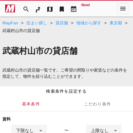
New!
menu
search
map
bookmark
event_note
MapFan
>
住まい探し
>
貸店舗
>
地域から探す
>
東京都
>
武蔵村山市の貸店舗
武蔵村山市の貸店舗
武蔵村山市の貸店舗一覧です。ご希望の間取りや家賃などの条件を
指定して、物件を絞り込むことができます。
検索条件を設定する
基本条件
こだわり条件
賃料
下限なし
上限なし
〜