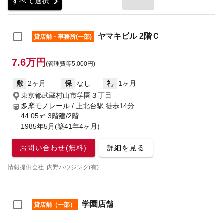
chevron_right
すべて選択
ヤマキビル 2階Ｃ
貸店舗・事務所(一部)
7.6万円
(管理費等5,000円)
敷
2ヶ月
保
なし
礼
1ヶ月
東京都武蔵村山市学園３丁目
多摩モノレール / 上北台駅
徒歩14分
44.05㎡ 3階建/2階
1985年5月(築41年4ヶ月)
お問い合わせ(無料)
詳細を見る
情報提供会社: 内野ハウジング(有)
学園店舗
貸店舗（一部）