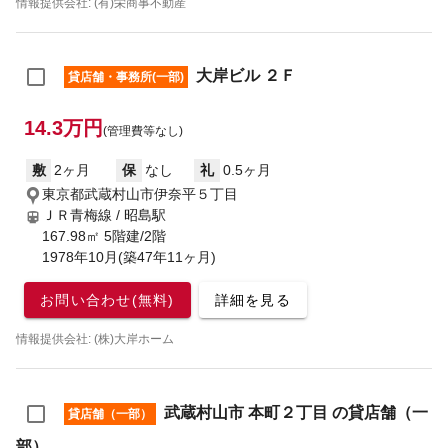
情報提供会社: (有)栄商事不動産
大岸ビル ２Ｆ
貸店舗・事務所(一部)
14.3万円
(管理費等なし)
敷
2ヶ月
保
なし
礼
0.5ヶ月
東京都武蔵村山市伊奈平５丁目
ＪＲ青梅線 / 昭島駅
167.98㎡ 5階建/2階
1978年10月(築47年11ヶ月)
お問い合わせ(無料)
詳細を見る
情報提供会社: (株)大岸ホーム
武蔵村山市 本町２丁目 の貸店舗（一
貸店舗（一部）
部）