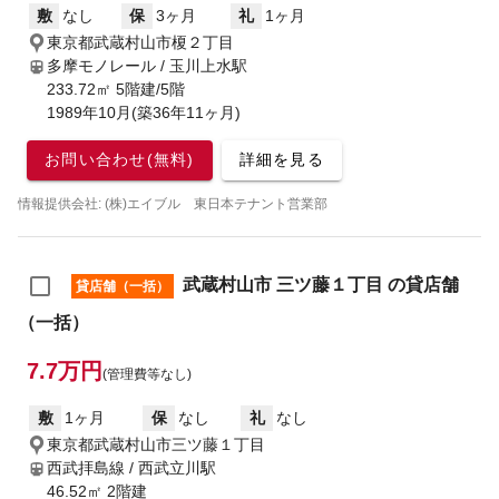
敷
なし
保
3ヶ月
礼
1ヶ月
東京都武蔵村山市榎２丁目
多摩モノレール / 玉川上水駅
233.72㎡ 5階建/5階
1989年10月(築36年11ヶ月)
お問い合わせ(無料)
詳細を見る
情報提供会社: (株)エイブル 東日本テナント営業部
武蔵村山市 三ツ藤１丁目 の貸店舗
貸店舗（一括）
（一括）
7.7万円
(管理費等なし)
敷
1ヶ月
保
なし
礼
なし
東京都武蔵村山市三ツ藤１丁目
西武拝島線 / 西武立川駅
46.52㎡ 2階建