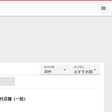
menu
表示件数
並び替え
30件
おすすめ順
住付店舗（一括）