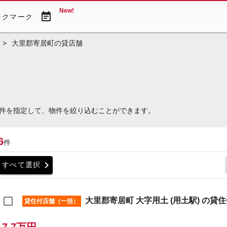
New!
event_note
ックマーク
>
大里郡寄居町の貸店舗
件を指定して、物件を絞り込むことができます。
6
件
chevron_right
すべて選択
大里郡寄居町 大字用土 (用土駅) の貸
貸住付店舗（一括）