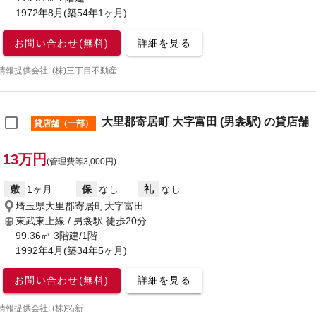
1972年8月(築54年1ヶ月)
お問い合わせ(無料)
詳細を見る
情報提供会社: (株)三丁目不動産
大里郡寄居町 大字富田 (男衾駅) の貸店舗
貸店舗（一部）
13万円
(管理費等3,000円)
敷
1ヶ月
保
なし
礼
なし
埼玉県大里郡寄居町大字富田
東武東上線 / 男衾駅
徒歩20分
99.36㎡ 3階建/1階
1992年4月(築34年5ヶ月)
お問い合わせ(無料)
詳細を見る
情報提供会社: (株)拓新