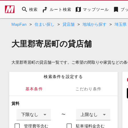
search
map
bookmark
検索
ルート検索
マップツール
ブ
MapFan
>
住まい探し
>
貸店舗
>
地域から探す
>
埼玉県
大里郡寄居町の貸店舗
大里郡寄居町の貸店舗一覧です。ご希望の間取りや家賃などの条
検索条件を設定する
基本条件
こだわり条件
賃料
下限なし
上限なし
〜
管理費等含む
駐車場料金含む