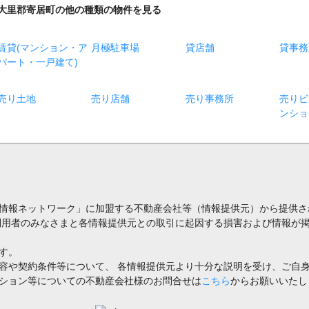
大里郡寄居町の他の種類の物件を見る
賃貸(マンション・ア
月極駐車場
貸店舗
貸事務
パート・一戸建て)
売り土地
売り店舗
売り事務所
売りビ
ンショ
情報ネットワーク」に加盟する不動産会社等（情報提供元）から提供さ
利用者のみなさまと各情報提供元との取引に起因する損害および情報が掲
す。
容や契約条件等について、 各情報提供元より十分な説明を受け、ご自
ション等についての不動産会社様のお問合せは
こちら
からお願いいたし