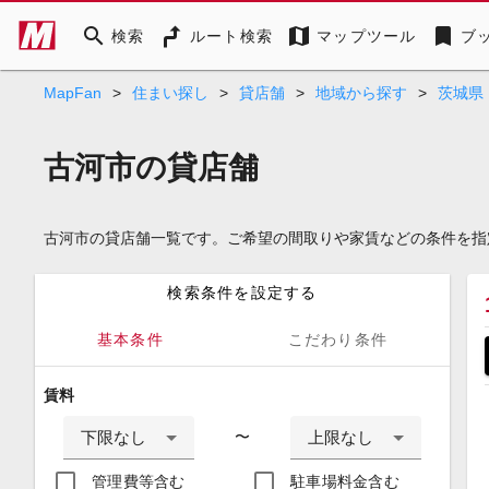
search
map
bookmark
検索
ルート検索
マップツール
ブ
MapFan
>
住まい探し
>
貸店舗
>
地域から探す
>
茨城県
古河市の貸店舗
古河市の貸店舗一覧です。ご希望の間取りや家賃などの条件を指
検索条件を設定する
基本条件
こだわり条件
賃料
下限なし
上限なし
〜
管理費等含む
駐車場料金含む