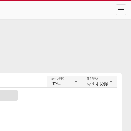
menu
表示件数
並び替え
30件
おすすめ順