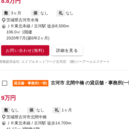
8.8万円
敷
3ヶ月
保
なし
礼
なし
茨城県古河市水海
ＪＲ東北本線 / 古河駅
徒歩8,500m
106.0㎡ 1階建
2020年7月(築6年2ヶ月)
お問い合わせ(無料)
詳細を見る
情報提供会社: エイブルネットワーク古河店 (株)ジーアールエステート
古河市 北間中橋 の貸店舗・事務所(一
貸店舗・事務所(一部)
9万円
敷
なし
保
なし
礼
1ヶ月
茨城県古河市北間中橋
ＪＲ東北本線 / 古河駅
徒歩14,700m