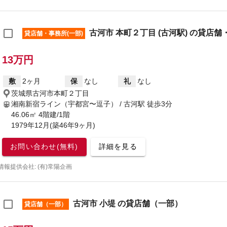
古河市 本町２丁目 (古河駅) の貸店舗
貸店舗・事務所(一部)
13万円
敷
2ヶ月
保
なし
礼
なし
茨城県古河市本町２丁目
湘南新宿ライン（宇都宮〜逗子） / 古河駅
徒歩3分
46.06㎡ 4階建/1階
1979年12月(築46年9ヶ月)
お問い合わせ(無料)
詳細を見る
情報提供会社: (有)常陽企画
古河市 小堤 の貸店舗（一部）
貸店舗（一部）