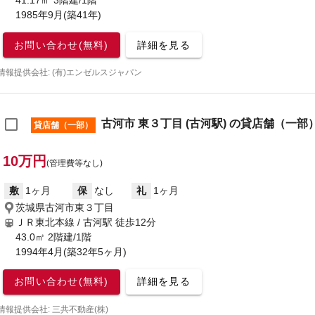
41.17㎡ 3階建/1階
1985年9月(築41年)
お問い合わせ(無料)
詳細を見る
情報提供会社: (有)エンゼルスジャパン
古河市 東３丁目 (古河駅) の貸店舗（一部
貸店舗（一部）
10万円
(管理費等なし)
敷
1ヶ月
保
なし
礼
1ヶ月
茨城県古河市東３丁目
ＪＲ東北本線 / 古河駅
徒歩12分
43.0㎡ 2階建/1階
1994年4月(築32年5ヶ月)
お問い合わせ(無料)
詳細を見る
情報提供会社: 三共不動産(株)