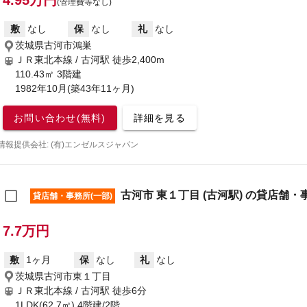
4.95万円
(管理費等なし)
敷
なし
保
なし
礼
なし
茨城県古河市鴻巣
ＪＲ東北本線 / 古河駅
徒歩2,400m
110.43㎡ 3階建
1982年10月(築43年11ヶ月)
お問い合わせ(無料)
詳細を見る
情報提供会社: (有)エンゼルスジャパン
古河市 東１丁目 (古河駅) の貸店舗・
貸店舗・事務所(一部)
7.7万円
敷
1ヶ月
保
なし
礼
なし
茨城県古河市東１丁目
ＪＲ東北本線 / 古河駅
徒歩6分
1LDK(62.7㎡) 4階建/2階