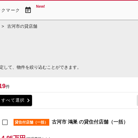
New!
event_note
ックマーク
>
古河市の貸店舗
定して、物件を絞り込むことができます。
19
件
chevron_right
すべて選択
古河市 鴻巣 の貸住付店舗（一括）
貸住付店舗（一括）