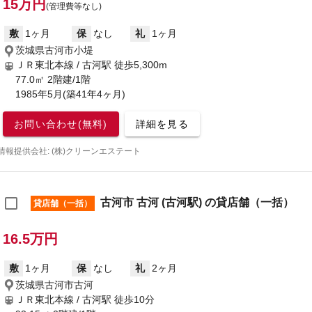
15万円
(管理費等なし)
敷
1ヶ月
保
なし
礼
1ヶ月
茨城県古河市小堤
ＪＲ東北本線 / 古河駅
徒歩5,300m
77.0㎡ 2階建/1階
1985年5月(築41年4ヶ月)
お問い合わせ(無料)
詳細を見る
情報提供会社: (株)クリーンエステート
古河市 古河 (古河駅) の貸店舗（一括）
貸店舗（一括）
16.5万円
敷
1ヶ月
保
なし
礼
2ヶ月
茨城県古河市古河
ＪＲ東北本線 / 古河駅
徒歩10分