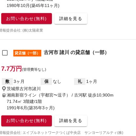
1980年10月(築45年11ヶ月)
お問い合わせ(無料)
詳細を見る
情報提供会社: (株)太陽産業
古河市 諸川 の貸店舗（一部）
貸店舗（一部）
7.7万円
(管理費等なし)
敷
3ヶ月
保
なし
礼
1ヶ月
茨城県古河市諸川
湘南新宿ライン（宇都宮〜逗子） / 古河駅
徒歩10,900m
71.74㎡ 3階建/1階
1991年6月(築35年3ヶ月)
お問い合わせ(無料)
詳細を見る
情報提供会社: エイブルネットワークつくば中央店 サンヨーリアルティ(株)