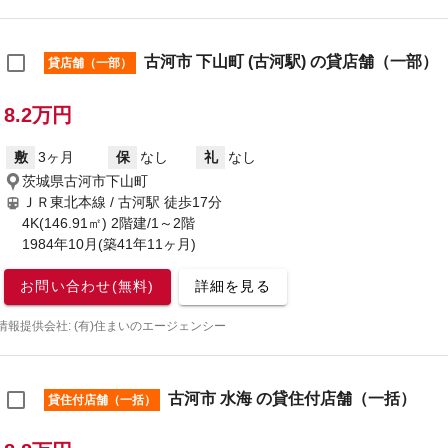
古河市 下山町 (古河駅) の貸店舗（一部）
貸店舗（一部）
8.2万円
敷
3ヶ月
保
なし
礼
なし
茨城県古河市下山町
ＪＲ東北本線 / 古河駅
徒歩17分
4K(146.91㎡) 2階建/1～2階
1984年10月(築41年11ヶ月)
お問い合わせ(無料)
詳細を見る
情報提供会社: (有)住まいのエージェンシー
古河市 水海 の貸住付店舗（一括）
貸住付店舗（一括）