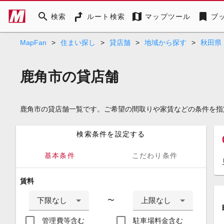
search
map
bookmark
検索
ルート検索
マップツール
ブ
MapFan
>
住まい探し
>
貸店舗
>
地域から探す
>
秋田県
鹿角市の貸店舗
鹿角市の貸店舗一覧です。ご希望の間取りや家賃などの条件を指
検索条件を設定する
基本条件
こだわり条件
賃料
下限なし
上限なし
〜
管理費等含む
駐車場料金含む