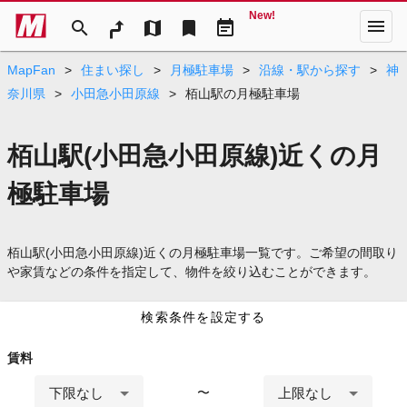
New!
menu
search
map
bookmark
event_note
MapFan
>
住まい探し
>
月極駐車場
>
沿線・駅から探す
>
神
奈川県
>
小田急小田原線
>
栢山駅の月極駐車場
栢山駅(小田急小田原線)近くの月
極駐車場
栢山駅(小田急小田原線)近くの月極駐車場一覧です。ご希望の間取り
や家賃などの条件を指定して、物件を絞り込むことができます。
検索条件を設定する
賃料
下限なし
上限なし
〜