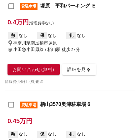
塚原 平和パーキング Ｅ
貸駐車場
0.4万円
(管理費等なし)
敷
なし
保
なし
礼
なし
神奈川県南足柄市塚原
小田急小田原線 / 栢山駅
徒歩27分
お問い合わせ(無料)
詳細を見る
情報提供会社: (有)創進
栢山3570奥津駐車場 6
貸駐車場
0.45万円
敷
なし
保
なし
礼
なし