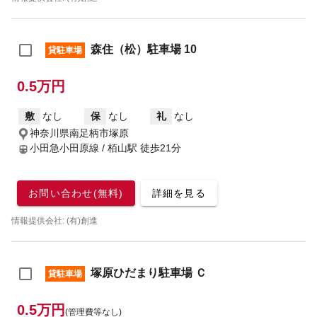
森住（松）駐車場 10
貸駐車場
0.5万円
敷
なし
保
なし
礼
なし
神奈川県南足柄市塚原
小田急小田原線 / 栢山駅
徒歩21分
お問い合わせ(無料)
詳細を見る
情報提供会社: (有)創進
塚原ひだまり駐車場 Ｃ
貸駐車場
0.5万円
(管理費等なし)