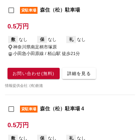
森住（松）駐車場
貸駐車場
0.5万円
敷
なし
保
なし
礼
なし
神奈川県南足柄市塚原
小田急小田原線 / 栢山駅
徒歩21分
お問い合わせ(無料)
詳細を見る
情報提供会社: (有)創進
森住（松）駐車場 4
貸駐車場
0.5万円
敷
なし
保
なし
礼
なし