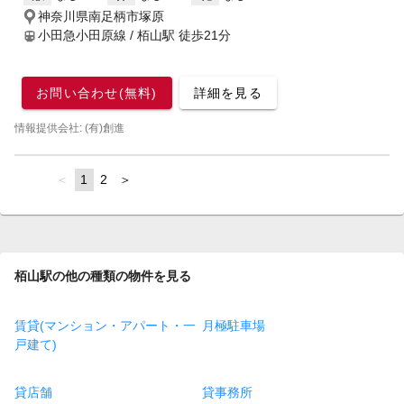
神奈川県南足柄市塚原
小田急小田原線 / 栢山駅
徒歩21分
お問い合わせ(無料)
詳細を見る
情報提供会社: (有)創進
page
You're
1
page
2
page
on
page
栢山駅の他の種類の物件を見る
賃貸(マンション・アパート・一
月極駐車場
戸建て)
貸店舗
貸事務所