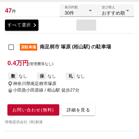
表示件数
並び替え
47
件
30件
おすすめ順
chevron_right
すべて選択
南足柄市 塚原 (栢山駅) の駐車場
貸駐車場
0.4万円
(管理費等なし)
敷
なし
保
なし
礼
なし
神奈川県南足柄市塚原
小田急小田原線 / 栢山駅
徒歩27分
お問い合わせ(無料)
詳細を見る
情報提供会社: (有)創進