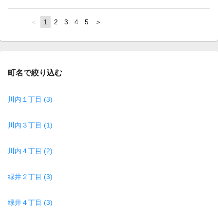
page
You're
1
page
2
page
3
page
4
page
5
page
on
page
町名で絞り込む
川内１丁目 (3)
川内３丁目 (1)
川内４丁目 (2)
緑井２丁目 (3)
緑井４丁目 (3)