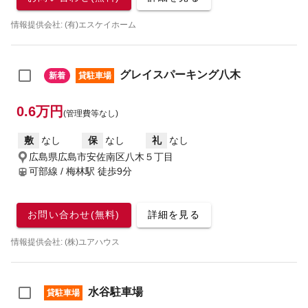
情報提供会社: (有)エスケイホーム
グレイスパーキング八木
新着
貸駐車場
0.6万円
(管理費等なし)
敷
なし
保
なし
礼
なし
広島県広島市安佐南区八木５丁目
可部線 / 梅林駅
徒歩9分
お問い合わせ(無料)
詳細を見る
情報提供会社: (株)ユアハウス
水谷駐車場
貸駐車場