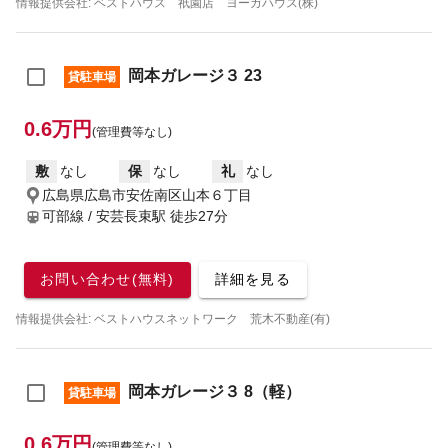
情報提供会社: ベストハウス 祇園店 ヨーガハウス(株)
岡本ガレージ３ 23
貸駐車場
0.6万円
(管理費等なし)
敷
なし
保
なし
礼
なし
広島県広島市安佐南区山本６丁目
可部線 / 安芸長束駅
徒歩27分
お問い合わせ(無料)
詳細を見る
情報提供会社: ベストハウスネットワーク 荒木不動産(有)
岡本ガレージ３ 8（軽）
貸駐車場
0.6万円
(管理費等なし)