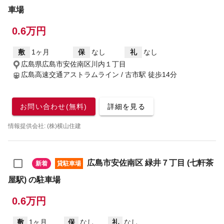
車場
0.6万円
敷
1ヶ月
保
なし
礼
なし
広島県広島市安佐南区川内１丁目
広島高速交通アストラムライン / 古市駅
徒歩14分
お問い合わせ(無料)
詳細を見る
情報提供会社: (株)横山住建
広島市安佐南区 緑井７丁目 (七軒茶
新着
貸駐車場
屋駅) の駐車場
0.6万円
敷
1ヶ月
保
なし
礼
なし