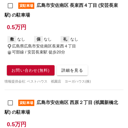
広島市安佐南区 長束西４丁目 (安芸長束
貸駐車場
駅) の駐車場
0.5万円
敷
なし
保
なし
礼
なし
広島県広島市安佐南区長束西４丁目
可部線 / 安芸長束駅
徒歩20分
お問い合わせ(無料)
詳細を見る
情報提供会社: ベストハウス 祇園店 ヨーガハウス(株)
広島市安佐南区 西原２丁目 (祇園新橋北
貸駐車場
駅) の駐車場
0.5万円