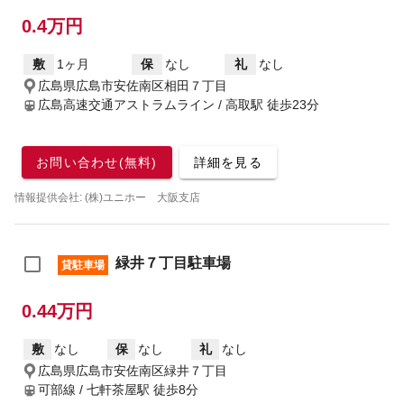
0.4万円
敷
1ヶ月
保
なし
礼
なし
広島県広島市安佐南区相田７丁目
広島高速交通アストラムライン / 高取駅
徒歩23分
お問い合わせ(無料)
詳細を見る
情報提供会社: (株)ユニホー 大阪支店
緑井７丁目駐車場
貸駐車場
0.44万円
敷
なし
保
なし
礼
なし
広島県広島市安佐南区緑井７丁目
可部線 / 七軒茶屋駅
徒歩8分