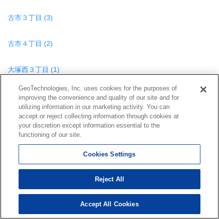
古市３丁目 (3)
古市４丁目 (2)
大塚西３丁目 (1)
GeoTechnologies, Inc. uses cookies for the purposes of
大塚西６丁目 (2)
improving the convenience and quality of our site and for
utilizing information in our marketing activity. You can
accept or reject collecting information through cookies at
伴東５丁目 (1)
your discretion except information essential to the
functioning of our site.
伴東７丁目 (3)
Cookies Settings
伴中央６丁目 (1)
Reject All
Accept All Cookies
131
検索結果を見る
件
広島市安佐南区の他の種類の物件を見る