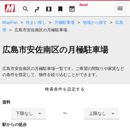
New!
menu
search
map
bookmark
event_note
MapFan
>
住まい探し
>
月極駐車場
>
地域から探す
>
広島
県
>
広島市安佐南区の月極駐車場
広島市安佐南区の月極駐車場
広島市安佐南区の月極駐車場一覧です。ご希望の間取りや家賃など
の条件を指定して、物件を絞り込むことができます。
検索条件を設定する
賃料
下限なし
上限なし
〜
駅からの徒歩