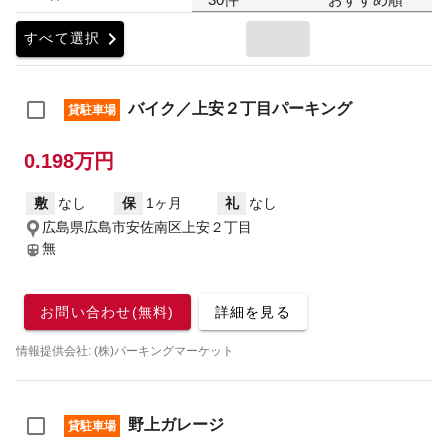
chevron_right
すべて選択
バイク／上安２丁目パーキング
貸駐車場
0.198万円
敷
なし
保
1ヶ月
礼
なし
広島県広島市安佐南区上安２丁目
無
お問い合わせ(無料)
詳細を見る
情報提供会社: (株)パーキングマーケット
野上ガレージ
貸駐車場