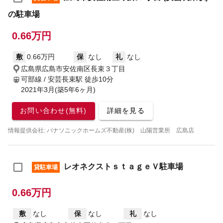
の駐車場
0.66万円
敷
0.66万円
保
なし
礼
なし
広島県広島市安佐南区長束３丁目
可部線 / 安芸長束駅
徒歩10分
2021年3月(築5年6ヶ月)
お問い合わせ(無料)
詳細を見る
情報提供会社: パナソニックホームズ不動産(株) 山陽営業所 広島店
レオネクストｓｔａｇｅＶ駐車場
貸駐車場
0.66万円
敷
なし
保
なし
礼
なし