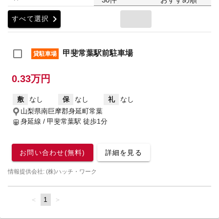
chevron_right
すべて選択
甲斐常葉駅前駐車場
貸駐車場
0.33万円
敷
なし
保
なし
礼
なし
山梨県南巨摩郡身延町常葉
身延線 / 甲斐常葉駅
徒歩1分
お問い合わせ(無料)
詳細を見る
情報提供会社: (株)ハッチ・ワーク
page
You're
1
page
on