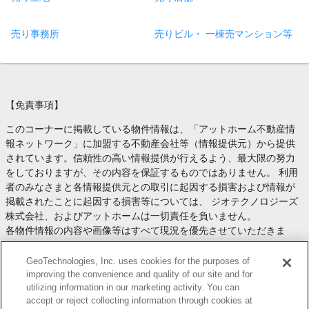
売り事務所
売りビル・ 一棟売マンション等
【免責事項】
このコーナーに掲載している物件情報は、「アットホーム不動産情
報ネットワーク」に加盟する不動産会社等（情報提供元）から提供
されています。信頼性の高い情報提供が行えるよう、最大限の努力
をしておりますが、その内容を保証するものではありません。 利用
者のみなさまと各情報提供元との取引に起因する損害および情報が
掲載されたことに起因する損害等については、 ジオテクノロジーズ
株式会社、およびアットホームは一切責任を負いません。
各物件情報の内容や画像等はすべて現況を優先させていただきま
す。
お取引等（お取引の準備、資金調達等を含みます）の際には、内容
GeoTechnologies, Inc. uses cookies for the purposes of
や契約条件等について、 各情報提供元より十分な説明を受け、ご自
improving the convenience and quality of our site and for
utilizing information in our marketing activity. You can
身でご確認の上、判断してください。
accept or reject collecting information through cookies at
このコーナーへの物件情報のご掲載、その他不動産業務ソリューシ