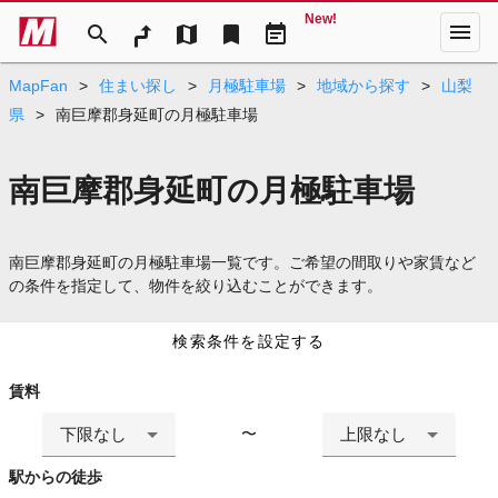
New!
menu
search
map
bookmark
event_note
MapFan
>
住まい探し
>
月極駐車場
>
地域から探す
>
山梨
県
>
南巨摩郡身延町の月極駐車場
南巨摩郡身延町の月極駐車場
南巨摩郡身延町の月極駐車場一覧です。ご希望の間取りや家賃など
の条件を指定して、物件を絞り込むことができます。
検索条件を設定する
賃料
下限なし
上限なし
〜
駅からの徒歩