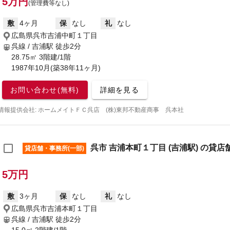
5万円
(管理費等なし)
敷
4ヶ月
保
なし
礼
なし
広島県呉市吉浦中町１丁目
呉線 / 吉浦駅
徒歩2分
28.75㎡ 3階建/1階
1987年10月(築38年11ヶ月)
お問い合わせ(無料)
詳細を見る
情報提供会社: ホームメイトＦＣ呉店 (株)東邦不動産商事 呉本社
呉市 吉浦本町１丁目 (吉浦駅) の貸店
貸店舗・事務所(一部)
5万円
敷
3ヶ月
保
なし
礼
なし
広島県呉市吉浦本町１丁目
呉線 / 吉浦駅
徒歩2分