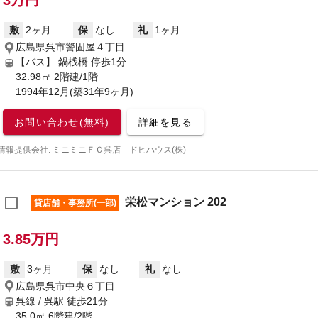
3万円
敷
2ヶ月
保
なし
礼
1ヶ月
広島県呉市警固屋４丁目
【バス】 鍋桟橋 停歩1分
32.98㎡ 2階建/1階
1994年12月(築31年9ヶ月)
お問い合わせ(無料)
詳細を見る
情報提供会社: ミニミニＦＣ呉店 ドヒハウス(株)
栄松マンション 202
貸店舗・事務所(一部)
3.85万円
敷
3ヶ月
保
なし
礼
なし
広島県呉市中央６丁目
呉線 / 呉駅
徒歩21分
35.0㎡ 6階建/2階