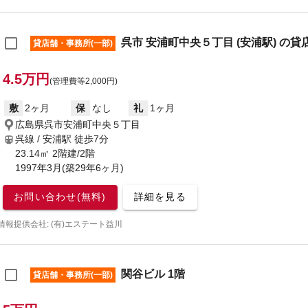
呉市 安浦町中央５丁目 (安浦駅) の貸
貸店舗・事務所(一部)
4.5万円
(管理費等2,000円)
敷
2ヶ月
保
なし
礼
1ヶ月
広島県呉市安浦町中央５丁目
呉線 / 安浦駅
徒歩7分
23.14㎡ 2階建/2階
1997年3月(築29年6ヶ月)
お問い合わせ(無料)
詳細を見る
情報提供会社: (有)エステート益川
関谷ビル 1階
貸店舗・事務所(一部)