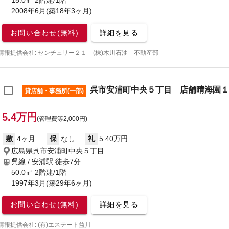
15.0㎡ 2階建/1階
2008年6月(築18年3ヶ月)
お問い合わせ(無料)
詳細を見る
情報提供会社: センチュリー２１ (株)木川石油 不動産部
呉市安浦町中央５丁目 店舗晴海園１
貸店舗・事務所(一部)
5.4万円
(管理費等2,000円)
敷
4ヶ月
保
なし
礼
5.40万円
広島県呉市安浦町中央５丁目
呉線 / 安浦駅
徒歩7分
50.0㎡ 2階建/1階
1997年3月(築29年6ヶ月)
お問い合わせ(無料)
詳細を見る
情報提供会社: (有)エステート益川