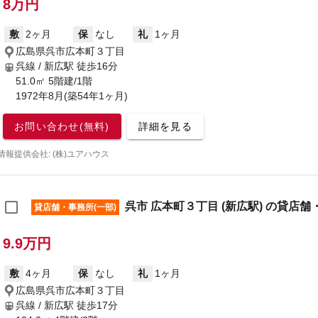
8万円
敷
2ヶ月
保
なし
礼
1ヶ月
広島県呉市広本町３丁目
呉線 / 新広駅
徒歩16分
51.0㎡ 5階建/1階
1972年8月(築54年1ヶ月)
お問い合わせ(無料)
詳細を見る
情報提供会社: (株)ユアハウス
呉市 広本町３丁目 (新広駅) の貸店舗
貸店舗・事務所(一部)
9.9万円
敷
4ヶ月
保
なし
礼
1ヶ月
広島県呉市広本町３丁目
呉線 / 新広駅
徒歩17分