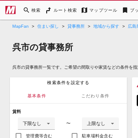
search
map
bookmark
検索
ルート検索
マップツール
ブ
MapFan
>
住まい探し
>
貸事務所
>
地域から探す
>
広島
呉市の貸事務所
呉市の貸事務所一覧です。ご希望の間取りや家賃などの条件を指
検索条件を設定する
基本条件
こだわり条件
賃料
下限なし
上限なし
〜
管理費等含む
駐車場料金含む