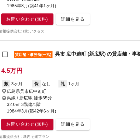
1985年8月(築41年1ヶ月)
お問い合わせ(無料)
詳細を見る
情報提供会社: (株)アクセス
呉市 広中迫町 (新広駅) の貸店舗・事務
貸店舗・事務所(一括)
4.5万円
敷
3ヶ月
保
なし
礼
1ヶ月
広島県呉市広中迫町
呉線 / 新広駅
徒歩35分
32.0㎡ 3階建/1階
1984年3月(築42年6ヶ月)
お問い合わせ(無料)
詳細を見る
情報提供会社: 新内宅建プラン