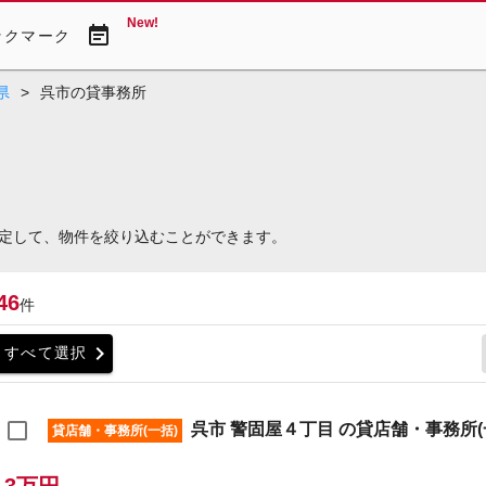
New!
event_note
ックマーク
県
>
呉市の貸事務所
定して、物件を絞り込むことができます。
46
件
chevron_right
すべて選択
呉市 警固屋４丁目 の貸店舗・事務所(
貸店舗・事務所(一括)