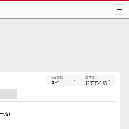
menu
表示件数
並び替え
30件
おすすめ順
一括)