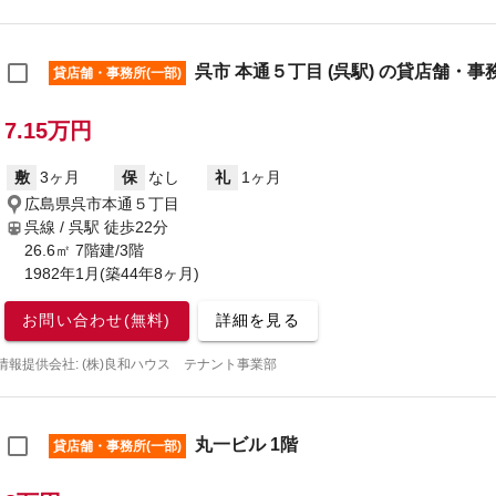
呉市 本通５丁目 (呉駅) の貸店舗・事務
貸店舗・事務所(一部)
7.15万円
敷
3ヶ月
保
なし
礼
1ヶ月
広島県呉市本通５丁目
呉線 / 呉駅
徒歩22分
26.6㎡ 7階建/3階
1982年1月(築44年8ヶ月)
お問い合わせ(無料)
詳細を見る
情報提供会社: (株)良和ハウス テナント事業部
丸一ビル 1階
貸店舗・事務所(一部)