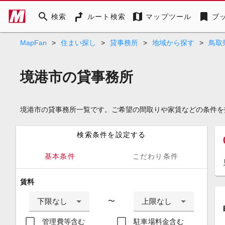
search
map
bookmark
検索
ルート検索
マップツール
ブ
MapFan
>
住まい探し
>
貸事務所
>
地域から探す
>
鳥取
境港市の貸事務所
境港市の貸事務所一覧です。ご希望の間取りや家賃などの条件を
検索条件を設定する
基本条件
こだわり条件
賃料
下限なし
上限なし
〜
管理費等含む
駐車場料金含む