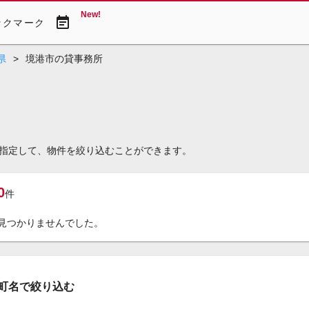
New!
event_note
ックマーク
県
>
境港市の貸事務所
指定して、物件を絞り込むことができます。
0
件
見つかりませんでした。
町名で絞り込む