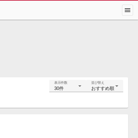
menu
表示件数
並び替え
30件
おすすめ順