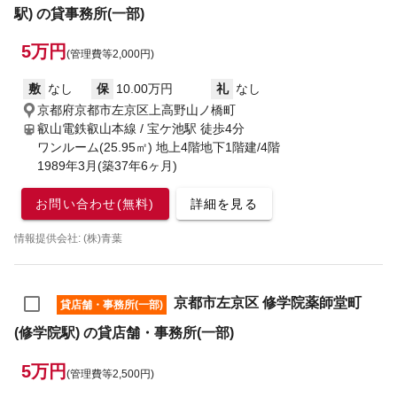
駅) の貸事務所(一部)
5万円
(管理費等2,000円)
敷
なし
保
10.00万円
礼
なし
京都府京都市左京区上高野山ノ橋町
叡山電鉄叡山本線 / 宝ケ池駅
徒歩4分
ワンルーム(25.95㎡) 地上4階地下1階建/4階
1989年3月(築37年6ヶ月)
お問い合わせ(無料)
詳細を見る
情報提供会社: (株)青葉
京都市左京区 修学院薬師堂町
貸店舗・事務所(一部)
(修学院駅) の貸店舗・事務所(一部)
5万円
(管理費等2,500円)