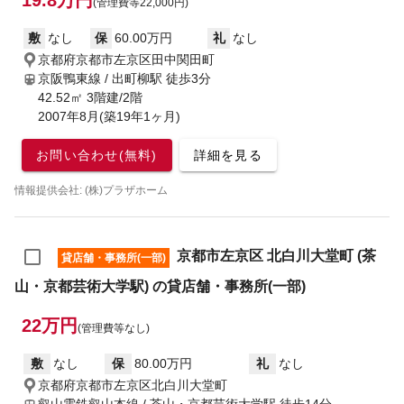
19.8万円
(管理費等22,000円)
敷
なし
保
60.00万円
礼
なし
京都府京都市左京区田中関田町
京阪鴨東線 / 出町柳駅
徒歩3分
42.52㎡ 3階建/2階
2007年8月(築19年1ヶ月)
お問い合わせ(無料)
詳細を見る
情報提供会社: (株)プラザホーム
京都市左京区 北白川大堂町 (茶
貸店舗・事務所(一部)
山・京都芸術大学駅) の貸店舗・事務所(一部)
22万円
(管理費等なし)
敷
なし
保
80.00万円
礼
なし
京都府京都市左京区北白川大堂町
叡山電鉄叡山本線 / 茶山・京都芸術大学駅
徒歩14分