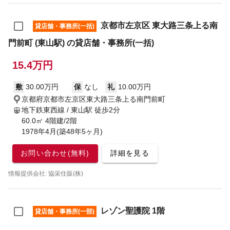
京都市左京区 東大路三条上る南
貸店舗・事務所(一括)
門前町 (東山駅) の貸店舗・事務所(一括)
15.4万円
敷
30.00万円
保
なし
礼
10.00万円
京都府京都市左京区東大路三条上る南門前町
地下鉄東西線 / 東山駅
徒歩2分
60.0㎡ 4階建/2階
1978年4月(築48年5ヶ月)
お問い合わせ(無料)
詳細を見る
情報提供会社: 協栄住販(株)
レゾン聖護院 1階
貸店舗・事務所(一部)