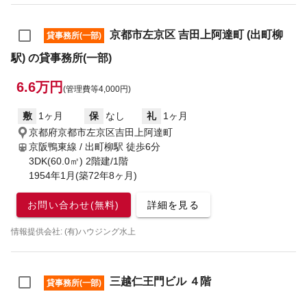
京都市左京区 吉田上阿達町 (出町柳
貸事務所(一部)
駅) の貸事務所(一部)
6.6万円
(管理費等4,000円)
敷
1ヶ月
保
なし
礼
1ヶ月
京都府京都市左京区吉田上阿達町
京阪鴨東線 / 出町柳駅
徒歩6分
3DK(60.0㎡) 2階建/1階
1954年1月(築72年8ヶ月)
お問い合わせ(無料)
詳細を見る
情報提供会社: (有)ハウジング水上
三越仁王門ビル ４階
貸事務所(一部)