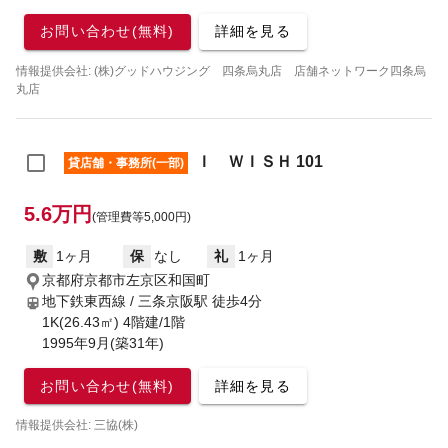
お問い合わせ(無料)
詳細を見る
情報提供会社: (株)グッドハウジング 四条烏丸店 店舗ネットワーク四条烏
丸店
Ｉ ＷＩＳＨ 101
貸店舗・事務所(一部)
5.6万円
(管理費等5,000円)
敷
1ヶ月
保
なし
礼
1ヶ月
京都府京都市左京区和国町
地下鉄東西線 / 三条京阪駅
徒歩4分
1K(26.43㎡) 4階建/1階
1995年9月(築31年)
お問い合わせ(無料)
詳細を見る
情報提供会社: 三協(株)