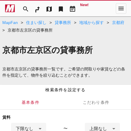
New!
menu
search
map
bookmark
event_note
MapFan
>
住まい探し
>
貸事務所
>
地域から探す
>
京都府
>
京都市左京区の貸事務所
京都市左京区の貸事務所
京都市左京区の貸事務所一覧です。ご希望の間取りや家賃などの条
件を指定して、物件を絞り込むことができます。
検索条件を設定する
基本条件
こだわり条件
賃料
下限なし
上限なし
〜