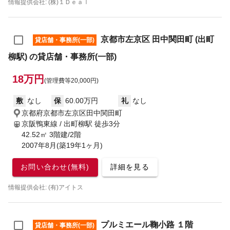
情報提供会社: (株)１Ｄｅａｌ
京都市左京区 田中関田町 (出町
貸店舗・事務所(一部)
柳駅) の貸店舗・事務所(一部)
18万円
(管理費等20,000円)
敷
なし
保
60.00万円
礼
なし
京都府京都市左京区田中関田町
京阪鴨東線 / 出町柳駅
徒歩3分
42.52㎡ 3階建/2階
2007年8月(築19年1ヶ月)
お問い合わせ(無料)
詳細を見る
情報提供会社: (有)アイトス
プルミエール鞠小路 １階
貸店舗・事務所(一部)