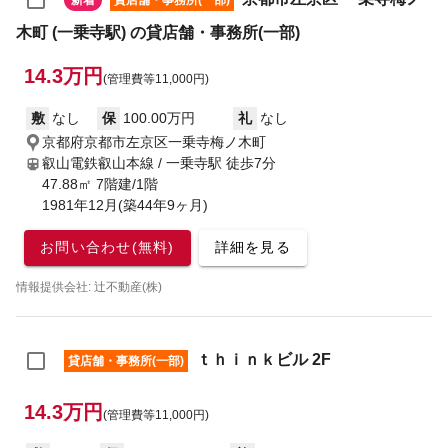
新着
貸店舗・事務所(一部)
木町 (一乗寺駅) の貸店舗・事務所(一部)
14.3万円
(管理費等11,000円)
敷
なし
保
100.00万円
礼
なし
京都府京都市左京区一乗寺梅ノ木町
叡山電鉄叡山本線 / 一乗寺駅
徒歩7分
47.88㎡ 7階建/1階
1981年12月(築44年9ヶ月)
お問い合わせ(無料)
詳細を見る
情報提供会社: 辻不動産(株)
ｔｈｉｎｋビル 2F
貸店舗・事務所(一部)
14.3万円
(管理費等11,000円)