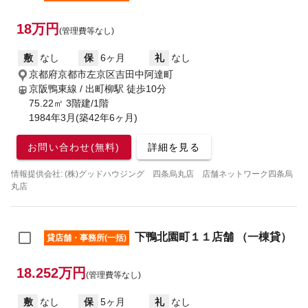
18万円
(管理費等なし)
敷
なし
保
6ヶ月
礼
なし
京都府京都市左京区吉田中阿達町
京阪鴨東線 / 出町柳駅
徒歩10分
75.22㎡ 3階建/1階
1984年3月(築42年6ヶ月)
お問い合わせ(無料)
詳細を見る
情報提供会社: (株)グッドハウジング 四条烏丸店 店舗ネットワーク四条烏
丸店
下鴨北園町１１店舗 （一棟貸）
貸店舗・事務所(一括)
18.252万円
(管理費等なし)
敷
なし
保
5ヶ月
礼
なし