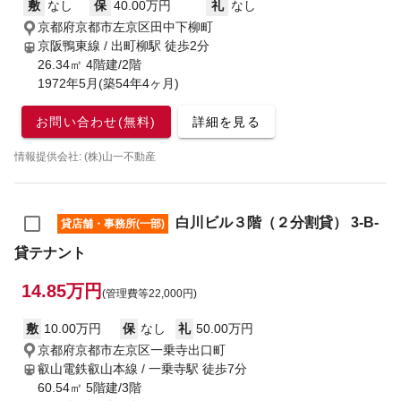
敷
なし
保
40.00万円
礼
なし
京都府京都市左京区田中下柳町
京阪鴨東線 / 出町柳駅
徒歩2分
26.34㎡ 4階建/2階
1972年5月(築54年4ヶ月)
お問い合わせ(無料)
詳細を見る
情報提供会社: (株)山一不動産
白川ビル３階（２分割貸） 3-B-
貸店舗・事務所(一部)
貸テナント
14.85万円
(管理費等22,000円)
敷
10.00万円
保
なし
礼
50.00万円
京都府京都市左京区一乗寺出口町
叡山電鉄叡山本線 / 一乗寺駅
徒歩7分
60.54㎡ 5階建/3階