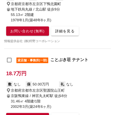
京都府京都市左京区下鴨北園町
地下鉄烏丸線 / 北山駅
徒歩9分
55.13㎡ 2階建
1978年1月(築48年8ヶ月)
お問い合わせ(無料)
詳細を見る
情報提供会社: (株)狩野コーポレーション
ことぶき荘 テナント
貸店舗・事務所(一部)
18.7万円
敷
なし
保
50.00万円
礼
なし
京都府京都市左京区聖護院山王町
京阪鴨東線 / 神宮丸太町駅
徒歩8分
31.46㎡ 4階建/1階
2002年3月(築24年6ヶ月)