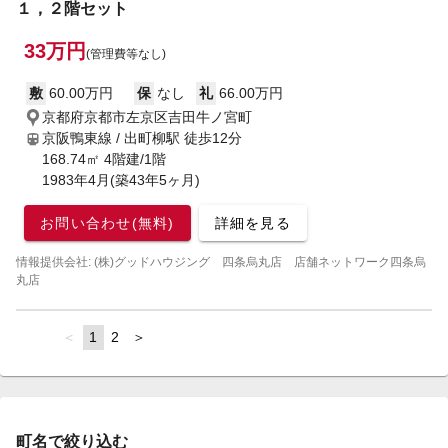
１，２階セット
33万円
(管理費等なし)
敷
60.00万円
保
なし
礼
66.00万円
京都府京都市左京区吉田牛ノ宮町
京阪鴨東線 / 出町柳駅
徒歩12分
168.74㎡ 4階建/1階
1983年4月(築43年5ヶ月)
お問い合わせ(無料)
詳細を見る
情報提供会社: (株)グッドハウジング 四条烏丸店 店舗ネットワーク四条烏
丸店
page
You're
1
page
2
page
on
page
町名で絞り込む