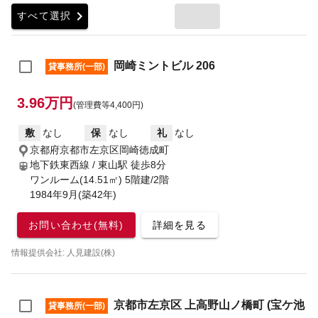
chevron_right
すべて選択
岡崎ミントビル 206
貸事務所(一部)
3.96万円
(管理費等4,400円)
敷
なし
保
なし
礼
なし
京都府京都市左京区岡崎徳成町
地下鉄東西線 / 東山駅
徒歩8分
ワンルーム(14.51㎡) 5階建/2階
1984年9月(築42年)
お問い合わせ(無料)
詳細を見る
情報提供会社: 人見建設(株)
京都市左京区 上高野山ノ橋町 (宝ケ池
貸事務所(一部)