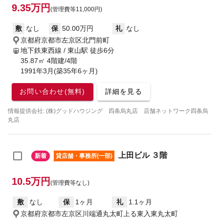
9.35万円
(管理費等11,000円)
敷
なし
保
50.00万円
礼
なし
京都府京都市左京区北門前町
地下鉄東西線 / 東山駅
徒歩6分
35.87㎡ 4階建/4階
1991年3月(築35年6ヶ月)
お問い合わせ(無料)
詳細を見る
情報提供会社: (株)グッドハウジング 四条烏丸店 店舗ネットワーク四条烏
丸店
上田ビル ３階
新着
貸店舗・事務所(一部)
10.5万円
(管理費等なし)
敷
なし
保
1ヶ月
礼
1.1ヶ月
京都府京都市左京区川端通丸太町上る東入東丸太町