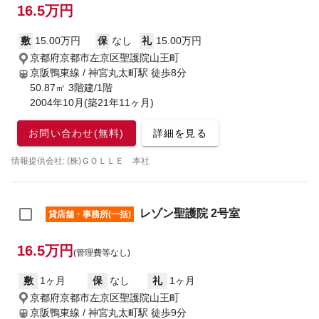
16.5万円
敷
15.00万円
保
なし
礼
15.00万円
京都府京都市左京区聖護院山王町
京阪鴨東線 / 神宮丸太町駅
徒歩8分
50.87㎡ 3階建/1階
2004年10月(築21年11ヶ月)
お問い合わせ(無料)
詳細を見る
情報提供会社: (株)ＧＯＬＬＥ 本社
レゾン聖護院 2号室
貸店舗・事務所(一括)
16.5万円
(管理費等なし)
敷
1ヶ月
保
なし
礼
1ヶ月
京都府京都市左京区聖護院山王町
京阪鴨東線 / 神宮丸太町駅
徒歩9分