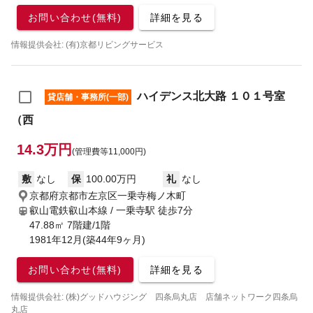
お問い合わせ(無料)
詳細を見る
情報提供会社: (有)京都リビングサービス
ハイデンス北大路 １０１号室
貸店舗・事務所(一部)
（西
14.3万円
(管理費等11,000円)
敷
なし
保
100.00万円
礼
なし
京都府京都市左京区一乗寺梅ノ木町
叡山電鉄叡山本線 / 一乗寺駅
徒歩7分
47.88㎡ 7階建/1階
1981年12月(築44年9ヶ月)
お問い合わせ(無料)
詳細を見る
情報提供会社: (株)グッドハウジング 四条烏丸店 店舗ネットワーク四条烏
丸店