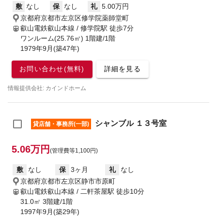
敷
なし
保
なし
礼
5.00万円
京都府京都市左京区修学院薬師堂町
叡山電鉄叡山本線 / 修学院駅
徒歩7分
ワンルーム(25.76㎡) 1階建/1階
1979年9月(築47年)
お問い合わせ(無料)
詳細を見る
情報提供会社: カインドホーム
シャンブル １３号室
貸店舗・事務所(一部)
5.06万円
(管理費等1,100円)
敷
なし
保
3ヶ月
礼
なし
京都府京都市左京区静市市原町
叡山電鉄叡山本線 / 二軒茶屋駅
徒歩10分
31.0㎡ 3階建/1階
1997年9月(築29年)