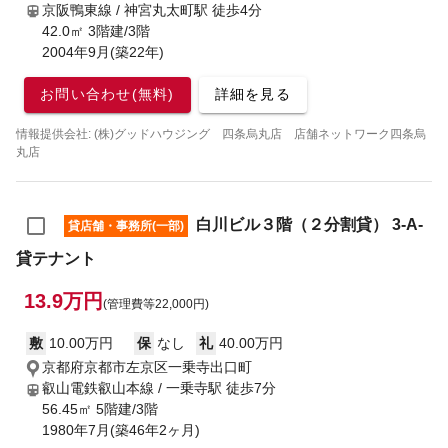
京阪鴨東線 / 神宮丸太町駅
徒歩4分
42.0㎡ 3階建/3階
2004年9月(築22年)
お問い合わせ(無料)
詳細を見る
情報提供会社: (株)グッドハウジング 四条烏丸店 店舗ネットワーク四条烏
丸店
白川ビル３階（２分割貸） 3-A-
貸店舗・事務所(一部)
貸テナント
13.9万円
(管理費等22,000円)
敷
10.00万円
保
なし
礼
40.00万円
京都府京都市左京区一乗寺出口町
叡山電鉄叡山本線 / 一乗寺駅
徒歩7分
56.45㎡ 5階建/3階
1980年7月(築46年2ヶ月)