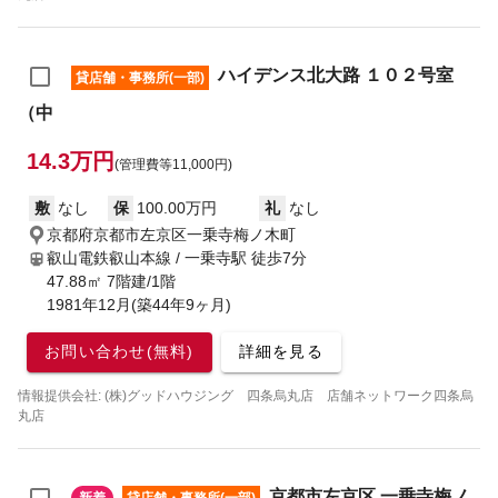
ハイデンス北大路 １０２号室
貸店舗・事務所(一部)
（中
14.3万円
(管理費等11,000円)
敷
なし
保
100.00万円
礼
なし
京都府京都市左京区一乗寺梅ノ木町
叡山電鉄叡山本線 / 一乗寺駅
徒歩7分
47.88㎡ 7階建/1階
1981年12月(築44年9ヶ月)
お問い合わせ(無料)
詳細を見る
情報提供会社: (株)グッドハウジング 四条烏丸店 店舗ネットワーク四条烏
丸店
京都市左京区 一乗寺梅ノ