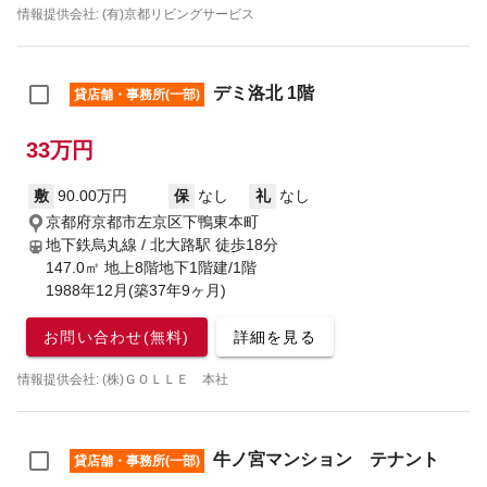
情報提供会社: (有)京都リビングサービス
デミ洛北 1階
貸店舗・事務所(一部)
33万円
敷
90.00万円
保
なし
礼
なし
京都府京都市左京区下鴨東本町
地下鉄烏丸線 / 北大路駅
徒歩18分
147.0㎡ 地上8階地下1階建/1階
1988年12月(築37年9ヶ月)
お問い合わせ(無料)
詳細を見る
情報提供会社: (株)ＧＯＬＬＥ 本社
牛ノ宮マンション テナント
貸店舗・事務所(一部)