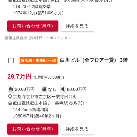
119.23㎡ 2階建/2階
1974年12月(築51年9ヶ月)
お問い合わせ(無料)
詳細を見る
情報提供会社: (株)狩野コーポレーション
白川ビル（全フロアー貸） 3階
貸店舗・事務所(一部)
29.7万円
(管理費等30,000円)
敷
20.00万円
保
なし
礼
80.00万円
京都府京都市左京区一乗寺出口町
叡山電鉄叡山本線 / 一乗寺駅
徒歩7分
144.2㎡ 5階建/3階
1980年7月(築46年2ヶ月)
お問い合わせ(無料)
詳細を見る