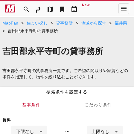
New!
menu
search
map
bookmark
event_note
MapFan
>
住まい探し
>
貸事務所
>
地域から探す
>
福井県
>
吉田郡永平寺町の貸事務所
吉田郡永平寺町の貸事務所
吉田郡永平寺町の貸事務所一覧です。ご希望の間取りや家賃などの
条件を指定して、物件を絞り込むことができます。
検索条件を設定する
基本条件
こだわり条件
賃料
下限なし
上限なし
〜