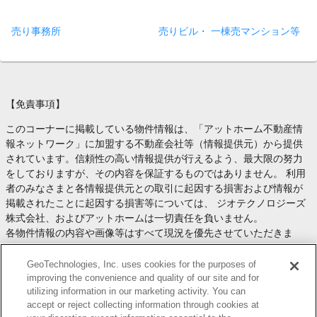
売り事務所
売りビル・ 一棟売マンション等
【免責事項】
このコーナーに掲載している物件情報は、「アットホーム不動産情
報ネットワーク」に加盟する不動産会社等（情報提供元）から提供
されています。信頼性の高い情報提供が行えるよう、最大限の努力
をしておりますが、その内容を保証するものではありません。 利用
者のみなさまと各情報提供元との取引に起因する損害および情報が
掲載されたことに起因する損害等については、 ジオテクノロジーズ
株式会社、およびアットホームは一切責任を負いません。
各物件情報の内容や画像等はすべて現況を優先させていただきま
す。
お取引等（お取引の準備、資金調達等を含みます）の際には、内容
GeoTechnologies, Inc. uses cookies for the purposes of
や契約条件等について、 各情報提供元より十分な説明を受け、ご自
improving the convenience and quality of our site and for
utilizing information in our marketing activity. You can
身でご確認の上、判断してください。
accept or reject collecting information through cookies at
このコーナーへの物件情報のご掲載、その他不動産業務ソリューシ