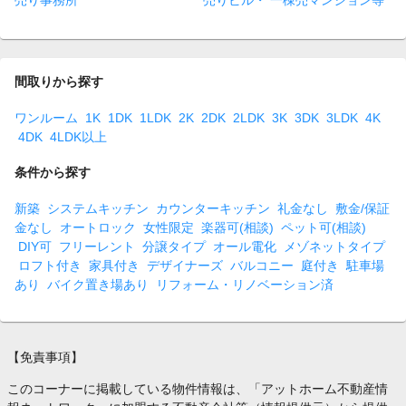
売り事務所
売りビル・ 一棟売マンション等
間取りから探す
ワンルーム
1K
1DK
1LDK
2K
2DK
2LDK
3K
3DK
3LDK
4K
4DK
4LDK以上
条件から探す
新築
システムキッチン
カウンターキッチン
礼金なし
敷金/保証
金なし
オートロック
女性限定
楽器可(相談)
ペット可(相談)
DIY可
フリーレント
分譲タイプ
オール電化
メゾネットタイプ
ロフト付き
家具付き
デザイナーズ
バルコニー
庭付き
駐車場
あり
バイク置き場あり
リフォーム・リノベーション済
【免責事項】
このコーナーに掲載している物件情報は、「アットホーム不動産情