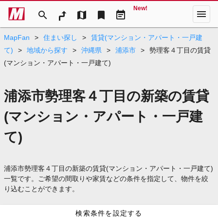
New!
menu
search
map
bookmark
event_note
MapFan
>
住まい探し
>
賃貸(マンション・アパート・一戸建
て)
>
地域から探す
>
沖縄県
>
浦添市
>
勢理客４丁目の賃貸
(マンション・アパート・一戸建て)
浦添市勢理客４丁目の新築の賃貸
(マンション・アパート・一戸建
て)
浦添市勢理客４丁目の新築の賃貸(マンション・アパート・一戸建て)
一覧です。ご希望の間取りや家賃などの条件を指定して、物件を絞
り込むことができます。
検索条件を設定する