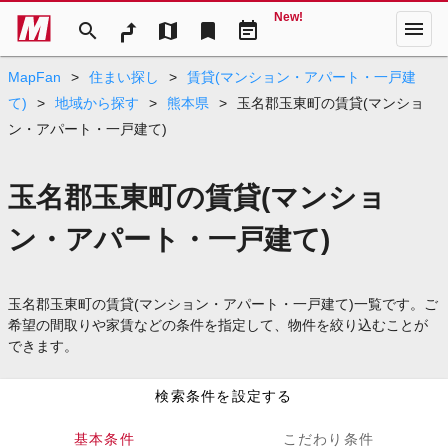
New!
menu
search
map
bookmark
event_note
MapFan
>
住まい探し
>
賃貸(マンション・アパート・一戸建
て)
>
地域から探す
>
熊本県
>
玉名郡玉東町の賃貸(マンショ
ン・アパート・一戸建て)
玉名郡玉東町の賃貸(マンショ
ン・アパート・一戸建て)
玉名郡玉東町の賃貸(マンション・アパート・一戸建て)一覧です。ご
希望の間取りや家賃などの条件を指定して、物件を絞り込むことが
できます。
検索条件を設定する
基本条件
こだわり条件