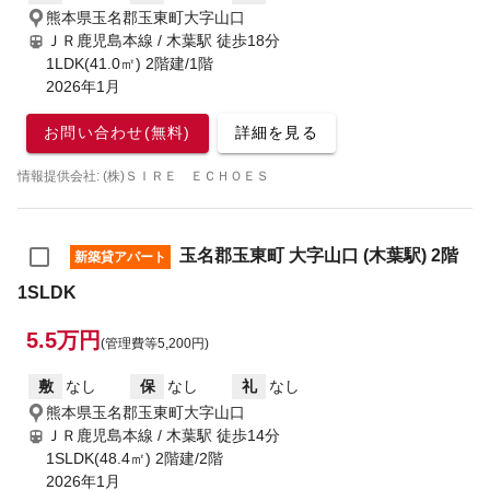
熊本県玉名郡玉東町大字山口
ＪＲ鹿児島本線 / 木葉駅
徒歩18分
1LDK(41.0㎡) 2階建/1階
2026年1月
お問い合わせ(無料)
詳細を見る
情報提供会社: (株)ＳＩＲＥ ＥＣＨＯＥＳ
玉名郡玉東町 大字山口 (木葉駅) 2階
新築貸アパート
1SLDK
5.5万円
(管理費等5,200円)
敷
なし
保
なし
礼
なし
熊本県玉名郡玉東町大字山口
ＪＲ鹿児島本線 / 木葉駅
徒歩14分
1SLDK(48.4㎡) 2階建/2階
2026年1月