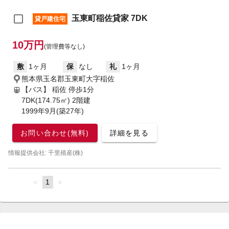
玉東町稲佐貸家 7DK
貸戸建住宅
10万円
(管理費等なし)
敷
1ヶ月
保
なし
礼
1ヶ月
熊本県玉名郡玉東町大字稲佐
【バス】 稲佐 停歩1分
7DK(174.75㎡) 2階建
1999年9月(築27年)
お問い合わせ(無料)
詳細を見る
情報提供会社: 千里殖産(株)
page
You're
1
page
on
page