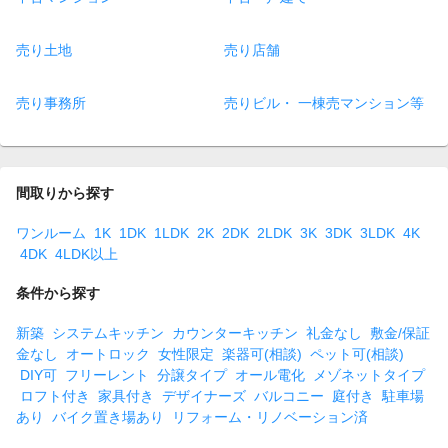
売り土地
売り店舗
売り事務所
売りビル・ 一棟売マンション等
間取りから探す
ワンルーム
1K
1DK
1LDK
2K
2DK
2LDK
3K
3DK
3LDK
4K
4DK
4LDK以上
条件から探す
新築
システムキッチン
カウンターキッチン
礼金なし
敷金/保証
金なし
オートロック
女性限定
楽器可(相談)
ペット可(相談)
DIY可
フリーレント
分譲タイプ
オール電化
メゾネットタイプ
ロフト付き
家具付き
デザイナーズ
バルコニー
庭付き
駐車場
あり
バイク置き場あり
リフォーム・リノベーション済