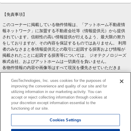
【免責事項】
このコーナーに掲載している物件情報は、「アットホーム不動産情
報ネットワーク」に加盟する不動産会社等（情報提供元）から提供
されています。信頼性の高い情報提供が行えるよう、最大限の努力
をしておりますが、その内容を保証するものではありません。 利用
者のみなさまと各情報提供元との取引に起因する損害および情報が
掲載されたことに起因する損害等については、 ジオテクノロジーズ
株式会社、およびアットホームは一切責任を負いません。
各物件情報の内容や画像等はすべて現況を優先させていただきま
す。
お取引等（お取引の準備、資金調達等を含みます）の際には、内容
GeoTechnologies, Inc. uses cookies for the purposes of
や契約条件等について、 各情報提供元より十分な説明を受け、ご自
improving the convenience and quality of our site and for
utilizing information in our marketing activity. You can
身でご確認の上、判断してください。
accept or reject collecting information through cookies at
このコーナーへの物件情報のご掲載、その他不動産業務ソリューシ
your discretion except information essential to the
ョン等についての不動産会社様のお問合せは
こちら
からお願いいた
functioning of our site.
します。
Cookies Settings