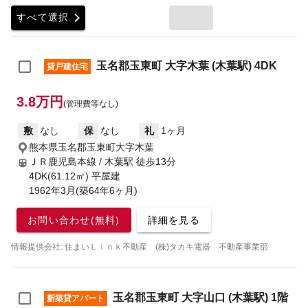
chevron_right
すべて選択
玉名郡玉東町 大字木葉 (木葉駅) 4DK
貸戸建住宅
3.8万円
(管理費等なし)
敷
なし
保
なし
礼
1ヶ月
熊本県玉名郡玉東町大字木葉
ＪＲ鹿児島本線 / 木葉駅
徒歩13分
4DK(61.12㎡) 平屋建
1962年3月(築64年6ヶ月)
お問い合わせ(無料)
詳細を見る
情報提供会社: 住まいＬｉｎｋ不動産 (株)タカキ電器 不動産事業部
玉名郡玉東町 大字山口 (木葉駅) 1階
新築貸アパート