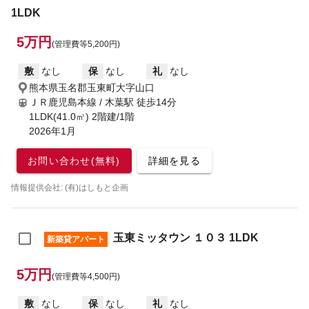
1LDK
5万円
(管理費等5,200円)
敷
なし
保
なし
礼
なし
熊本県玉名郡玉東町大字山口
ＪＲ鹿児島本線 / 木葉駅
徒歩14分
1LDK(41.0㎡) 2階建/1階
2026年1月
お問い合わせ(無料)
詳細を見る
情報提供会社: (有)はしもと企画
玉東ミッタウン １０３ 1LDK
新築貸アパート
5万円
(管理費等4,500円)
敷
なし
保
なし
礼
なし