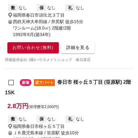
敷
なし
保
なし
礼
なし
福岡県春日市須玖北３丁目
西鉄天神大牟田線 / 井尻駅
徒歩15分
ワンルーム(18.0㎡) 2階建/2階
1992年9月(築34年)
お問い合わせ(無料)
詳細を見る
情報提供会社: (株)ハウスメイトショップ 春日原店
春日市 桜ヶ丘５丁目 (笹原駅) 2階
新着
貸アパート
1SK
2.8万円
(管理費等2,000円)
敷
なし
保
なし
礼
なし
福岡県春日市桜ヶ丘５丁目
ＪＲ鹿児島本線 / 笹原駅
徒歩10分