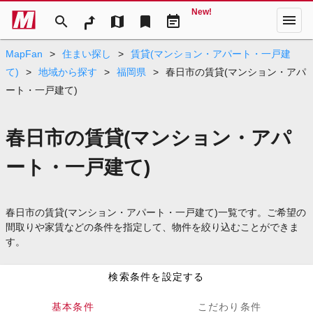
New!
menu
search
map
bookmark
event_note
MapFan
>
住まい探し
>
賃貸(マンション・アパート・一戸建
て)
>
地域から探す
>
福岡県
>
春日市の賃貸(マンション・アパ
ート・一戸建て)
春日市の賃貸(マンション・アパ
ート・一戸建て)
春日市の賃貸(マンション・アパート・一戸建て)一覧です。ご希望の
間取りや家賃などの条件を指定して、物件を絞り込むことができま
す。
検索条件を設定する
基本条件
こだわり条件