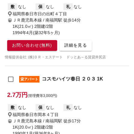
敷
なし
保
なし
礼
なし
福岡県春日市日の出町４丁目
ＪＲ鹿児島本線 / 南福岡駅
徒歩14分
1K(21.0㎡) 2階建/2階
1994年4月(築32年5ヶ月)
お問い合わせ(無料)
詳細を見る
情報提供会社: (株)ＤＲ・エステート ドッとあ～る賃貸井尻店
コスモハイツ春日 ２０３ 1K
貸アパート
2.7万円
(管理費等3,000円)
敷
なし
保
なし
礼
なし
福岡県春日市岡本４丁目
ＪＲ鹿児島本線 / 南福岡駅
徒歩17分
1K(20.0㎡) 2階建/2階
1990年1月(築36年8ヶ月)