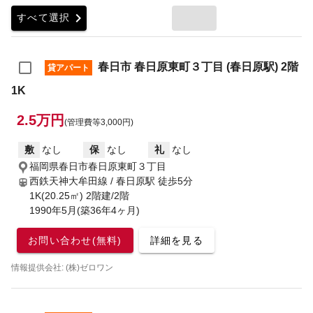
chevron_right
すべて選択
春日市 春日原東町３丁目 (春日原駅) 2階
貸アパート
1K
2.5万円
(管理費等3,000円)
敷
なし
保
なし
礼
なし
福岡県春日市春日原東町３丁目
西鉄天神大牟田線 / 春日原駅
徒歩5分
1K(20.25㎡) 2階建/2階
1990年5月(築36年4ヶ月)
お問い合わせ(無料)
詳細を見る
情報提供会社: (株)ゼロワン