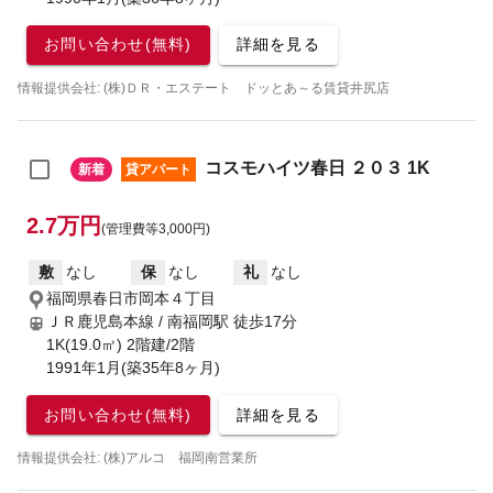
お問い合わせ(無料)
詳細を見る
情報提供会社: (株)ＤＲ・エステート ドッとあ～る賃貸井尻店
コスモハイツ春日 ２０３ 1K
新着
貸アパート
2.7万円
(管理費等3,000円)
敷
なし
保
なし
礼
なし
福岡県春日市岡本４丁目
ＪＲ鹿児島本線 / 南福岡駅
徒歩17分
1K(19.0㎡) 2階建/2階
1991年1月(築35年8ヶ月)
お問い合わせ(無料)
詳細を見る
情報提供会社: (株)アルコ 福岡南営業所