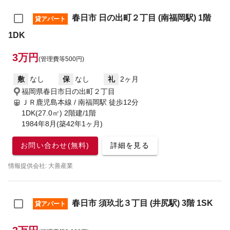
春日市 日の出町２丁目 (南福岡駅) 1階
貸アパート
1DK
3万円
(管理費等500円)
敷
なし
保
なし
礼
2ヶ月
福岡県春日市日の出町２丁目
ＪＲ鹿児島本線 / 南福岡駅
徒歩12分
1DK(27.0㎡) 2階建/1階
1984年8月(築42年1ヶ月)
お問い合わせ(無料)
詳細を見る
情報提供会社: 大善産業
春日市 須玖北３丁目 (井尻駅) 3階 1SK
貸アパート