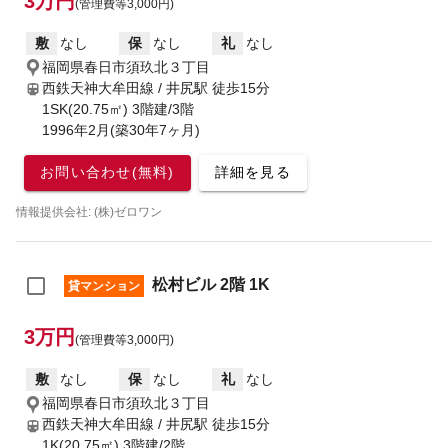
3万円
(管理費等3,000円)
敷
なし
保
なし
礼
なし
福岡県春日市須玖北３丁目
西鉄天神大牟田線 / 井尻駅
徒歩15分
1SK(20.75㎡) 3階建/3階
1996年2月(築30年7ヶ月)
お問い合わせ(無料)
詳細を見る
情報提供会社: (株)ゼロワン
松村ビル 2階 1K
貸マンション
3万円
(管理費等3,000円)
敷
なし
保
なし
礼
なし
福岡県春日市須玖北３丁目
西鉄天神大牟田線 / 井尻駅
徒歩15分
1K(20.75㎡) 3階建/2階