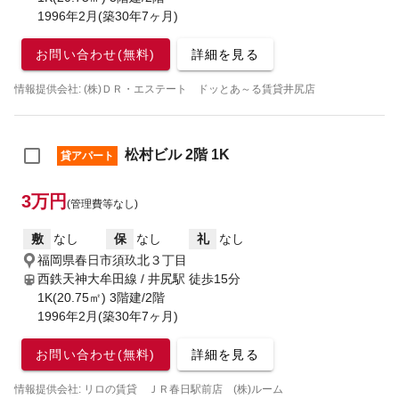
1996年2月(築30年7ヶ月)
お問い合わせ(無料)
詳細を見る
情報提供会社: (株)ＤＲ・エステート ドッとあ～る賃貸井尻店
松村ビル 2階 1K
貸アパート
3万円
(管理費等なし)
敷
なし
保
なし
礼
なし
福岡県春日市須玖北３丁目
西鉄天神大牟田線 / 井尻駅
徒歩15分
1K(20.75㎡) 3階建/2階
1996年2月(築30年7ヶ月)
お問い合わせ(無料)
詳細を見る
情報提供会社: リロの賃貸 ＪＲ春日駅前店 (株)ルーム