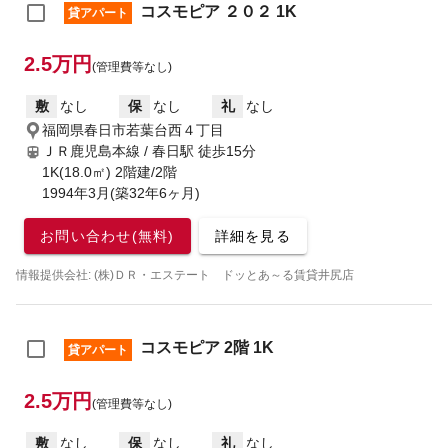
コスモピア ２０２ 1K
貸アパート
2.5万円
(管理費等なし)
敷
なし
保
なし
礼
なし
福岡県春日市若葉台西４丁目
ＪＲ鹿児島本線 / 春日駅
徒歩15分
1K(18.0㎡) 2階建/2階
1994年3月(築32年6ヶ月)
お問い合わせ(無料)
詳細を見る
情報提供会社: (株)ＤＲ・エステート ドッとあ～る賃貸井尻店
コスモピア 2階 1K
貸アパート
2.5万円
(管理費等なし)
敷
なし
保
なし
礼
なし