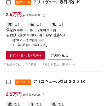
アリコヴェール春日 2階 1K
貸アパート
2.5万円
(管理費等3,000円)
敷
なし
保
なし
礼
なし
福岡県春日市春日原東町３丁目
西鉄天神大牟田線 / 春日原駅
徒歩5分
1K(20.25㎡) 2階建/2階
1999年5月(築27年4ヶ月)
お問い合わせ(無料)
詳細を見る
情報提供会社: リロの賃貸 ＪＲ春日駅前店 (株)ルーム
アリコヴェール春日 ２０５ 1K
貸アパート
2.5万円
(管理費等3,000円)
敷
なし
保
なし
礼
なし