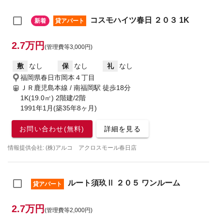
コスモハイツ春日 ２０３ 1K
新着
貸アパート
2.7万円
(管理費等3,000円)
敷
なし
保
なし
礼
なし
福岡県春日市岡本４丁目
ＪＲ鹿児島本線 / 南福岡駅
徒歩18分
1K(19.0㎡) 2階建/2階
1991年1月(築35年8ヶ月)
お問い合わせ(無料)
詳細を見る
情報提供会社: (株)アルコ アクロスモール春日店
ルート須玖Ⅱ ２０５ ワンルーム
貸アパート
2.7万円
(管理費等2,000円)