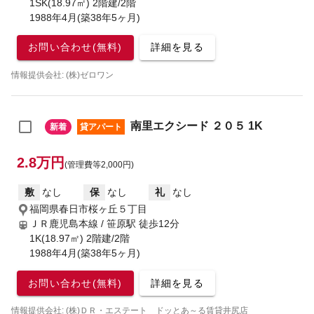
1SK(18.97㎡) 2階建/2階
1988年4月(築38年5ヶ月)
お問い合わせ(無料)
詳細を見る
情報提供会社: (株)ゼロワン
南里エクシード ２０５ 1K
新着
貸アパート
2.8万円
(管理費等2,000円)
敷
なし
保
なし
礼
なし
福岡県春日市桜ヶ丘５丁目
ＪＲ鹿児島本線 / 笹原駅
徒歩12分
1K(18.97㎡) 2階建/2階
1988年4月(築38年5ヶ月)
お問い合わせ(無料)
詳細を見る
情報提供会社: (株)ＤＲ・エステート ドッとあ～る賃貸井尻店