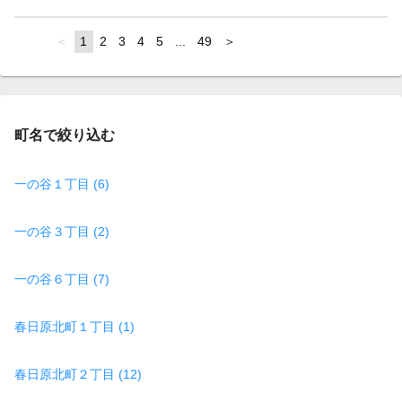
page
You're
1
page
2
page
3
page
4
page
5
page
...
page
49
page
on
page
町名で絞り込む
一の谷１丁目 (6)
一の谷３丁目 (2)
一の谷６丁目 (7)
春日原北町１丁目 (1)
春日原北町２丁目 (12)