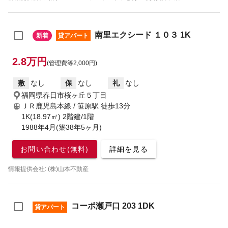
南里エクシード １０３ 1K
新着
貸アパート
2.8万円
(管理費等2,000円)
敷
なし
保
なし
礼
なし
福岡県春日市桜ヶ丘５丁目
ＪＲ鹿児島本線 / 笹原駅
徒歩13分
1K(18.97㎡) 2階建/1階
1988年4月(築38年5ヶ月)
お問い合わせ(無料)
詳細を見る
情報提供会社: (株)山本不動産
コーポ瀬戸口 203 1DK
貸アパート