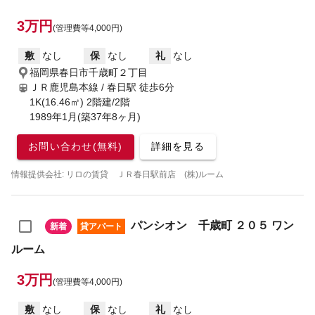
3万円
(管理費等4,000円)
敷
なし
保
なし
礼
なし
福岡県春日市千歳町２丁目
ＪＲ鹿児島本線 / 春日駅
徒歩6分
1K(16.46㎡) 2階建/2階
1989年1月(築37年8ヶ月)
お問い合わせ(無料)
詳細を見る
情報提供会社: リロの賃貸 ＪＲ春日駅前店 (株)ルーム
パンシオン 千歳町 ２０５ ワン
新着
貸アパート
ルーム
3万円
(管理費等4,000円)
敷
なし
保
なし
礼
なし