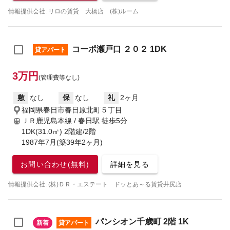
情報提供会社: リロの賃貸 大橋店 (株)ルーム
コーポ瀬戸口 ２０２ 1DK
貸アパート
3万円
(管理費等なし)
敷
なし
保
なし
礼
2ヶ月
福岡県春日市春日原北町５丁目
ＪＲ鹿児島本線 / 春日駅
徒歩5分
1DK(31.0㎡) 2階建/2階
1987年7月(築39年2ヶ月)
お問い合わせ(無料)
詳細を見る
情報提供会社: (株)ＤＲ・エステート ドッとあ～る賃貸井尻店
パンシオン千歳町 2階 1K
新着
貸アパート