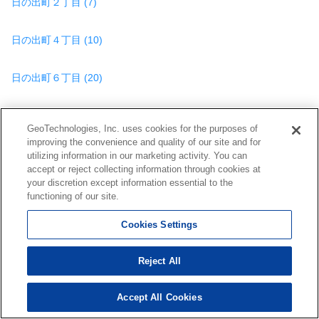
日の出町２丁目 (7)
日の出町４丁目 (10)
日の出町６丁目 (20)
大和町２丁目 (7)
GeoTechnologies, Inc. uses cookies for the purposes of
improving the convenience and quality of our site and for
大和町３丁目 (2)
utilizing information in our marketing activity. You can
accept or reject collecting information through cookies at
your discretion except information essential to the
大和町４丁目 (30)
functioning of our site.
Cookies Settings
大和町５丁目 (6)
Reject All
若葉台西２丁目 (2)
Accept All Cookies
1,453
検索結果を見る
件
若葉台西４丁目 (5)