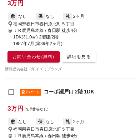
3万円
敷
なし
保
なし
礼
2ヶ月
福岡県春日市春日原北町５丁目
ＪＲ鹿児島本線 / 春日駅
徒歩4分
1DK(31.0㎡) 2階建/2階
1987年7月(築39年2ヶ月)
お問い合わせ(無料)
詳細を見る
情報提供会社: (有)イズミプランズ
コーポ瀬戸口 2階 1DK
貸アパート
3万円
(管理費等なし)
敷
なし
保
なし
礼
2ヶ月
福岡県春日市春日原北町５丁目
ＪＲ鹿児島本線 / 春日駅
徒歩4分