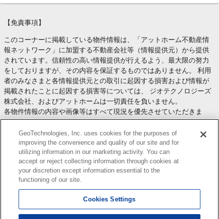
【免責事項】
このコーナーに掲載している物件情報は、「アットホーム不動産情
報ネットワーク」に加盟する不動産会社等（情報提供元）から提供
されています。信頼性の高い情報提供が行えるよう、最大限の努力
をしておりますが、その内容を保証するものではありません。 利用
者のみなさまと各情報提供元との取引に起因する損害および情報が
掲載されたことに起因する損害等については、 ジオテクノロジーズ
株式会社、およびアットホームは一切責任を負いません。
各物件情報の内容や画像等はすべて現況を優先させていただきま
す。
お取引等（お取引の準備、資金調達等を含みます）の際には、内容
GeoTechnologies, Inc. uses cookies for the purposes of
や契約条件等について、 各情報提供元より十分な説明を受け、ご自
improving the convenience and quality of our site and for
utilizing information in our marketing activity. You can
身でご確認の上、判断してください。
accept or reject collecting information through cookies at
このコーナーへの物件情報のご掲載、その他不動産業務ソリューシ
your discretion except information essential to the
ョン等についての不動産会社様のお問合せは
こちら
からお願いいた
functioning of our site.
します。
Cookies Settings