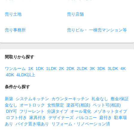
売り土地
売り店舗
売り事務所
売りビル・ 一棟売マンション等
間取りから探す
ワンルーム
1K
1DK
1LDK
2K
2DK
2LDK
3K
3DK
3LDK
4K
4DK
4LDK以上
条件から探す
新築
システムキッチン
カウンターキッチン
礼金なし
敷金/保証
金なし
オートロック
女性限定
楽器可(相談)
ペット可(相談)
DIY可
フリーレント
分譲タイプ
オール電化
メゾネットタイプ
ロフト付き
家具付き
デザイナーズ
バルコニー
庭付き
駐車場
あり
バイク置き場あり
リフォーム・リノベーション済