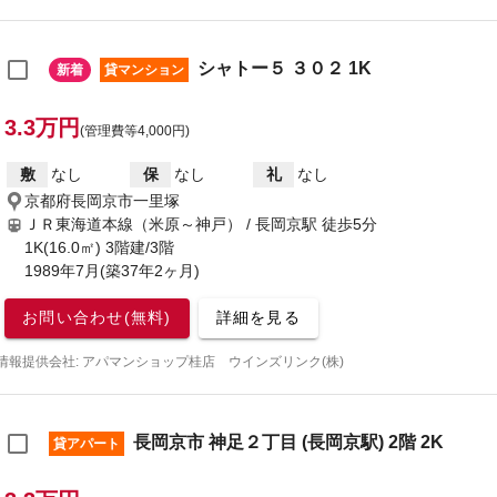
シャトー５ ３０２ 1K
新着
貸マンション
3.3万円
(管理費等4,000円)
敷
なし
保
なし
礼
なし
京都府長岡京市一里塚
ＪＲ東海道本線（米原～神戸） / 長岡京駅
徒歩5分
1K(16.0㎡) 3階建/3階
1989年7月(築37年2ヶ月)
お問い合わせ(無料)
詳細を見る
情報提供会社: アパマンショップ桂店 ウインズリンク(株)
長岡京市 神足２丁目 (長岡京駅) 2階 2K
貸アパート