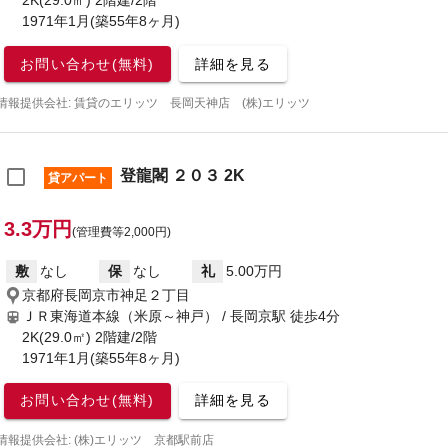
2K(29.0㎡) 2階建/2階
1971年1月(築55年8ヶ月)
お問い合わせ(無料)
詳細を見る
情報提供会社: 賃貸のエリッツ 長岡天神店 (株)エリッツ
登龍閣 ２０３ 2K
貸アパート
3.3万円
(管理費等2,000円)
敷
なし
保
なし
礼
5.00万円
京都府長岡京市神足２丁目
ＪＲ東海道本線（米原～神戸） / 長岡京駅
徒歩4分
2K(29.0㎡) 2階建/2階
1971年1月(築55年8ヶ月)
お問い合わせ(無料)
詳細を見る
情報提供会社: (株)エリッツ 京都駅前店