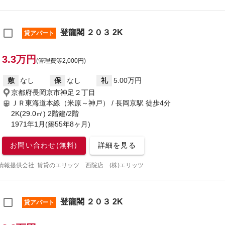
登龍閣 ２０３ 2K
貸アパート
3.3万円
(管理費等2,000円)
敷
なし
保
なし
礼
5.00万円
京都府長岡京市神足２丁目
ＪＲ東海道本線（米原～神戸） / 長岡京駅
徒歩4分
2K(29.0㎡) 2階建/2階
1971年1月(築55年8ヶ月)
お問い合わせ(無料)
詳細を見る
情報提供会社: 賃貸のエリッツ 西院店 (株)エリッツ
登龍閣 ２０３ 2K
貸アパート