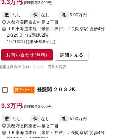
3.3万円
(管理費等2,000円)
敷
なし
保
なし
礼
5.00万円
京都府長岡京市神足２丁目
ＪＲ東海道本線（米原～神戸） / 長岡京駅
徒歩4分
2K(29.0㎡) 2階建/2階
1971年1月(築55年8ヶ月)
お問い合わせ(無料)
詳細を見る
情報提供会社: (株)エリッツ 四条大宮店
登龍閣 ２０３ 2K
貸アパート
3.3万円
(管理費等2,000円)
敷
なし
保
なし
礼
5.00万円
京都府長岡京市神足２丁目
ＪＲ東海道本線（米原～神戸） / 長岡京駅
徒歩4分