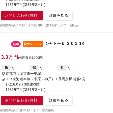
1989年7月(築37年2ヶ月)
お問い合わせ(無料)
詳細を見る
情報提供会社: 京都ライフ長岡店（(株)京都ライフ 長岡店）
シャトー５ ３０２ 1K
新着
貸マンション
3.3万円
(管理費等4,000円)
敷
なし
保
なし
礼
なし
京都府長岡京市一里塚
ＪＲ東海道本線（米原～神戸） / 長岡京駅
徒歩5分
1K(16.0㎡) 3階建/3階
1989年7月(築37年2ヶ月)
お問い合わせ(無料)
詳細を見る
情報提供会社: (株)京都ライフ 西大路店