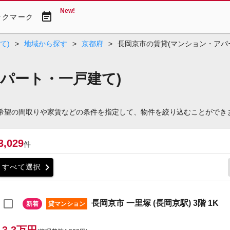
New!
event_note
ックマーク
て)
>
地域から探す
>
京都府
>
長岡京市の賃貸(マンション・アパ
パート・一戸建て)
ご希望の間取りや家賃などの条件を指定して、物件を絞り込むことができ
3,029
件
chevron_right
すべて選択
長岡京市 一里塚 (長岡京駅) 3階 1K
新着
貸マンション