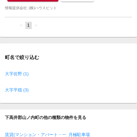
情報提供会社: (株)ハウスピット
page
You're
1
page
on
page
町名で絞り込む
大字佐野 (1)
大字平穏 (3)
下高井郡山ノ内町の他の種類の物件を見る
賃貸(マンション・アパート・一
月極駐車場