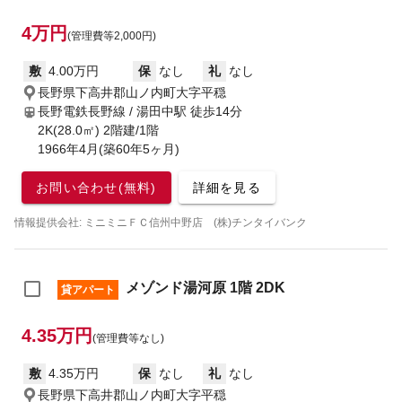
4万円
(管理費等2,000円)
敷
4.00万円
保
なし
礼
なし
長野県下高井郡山ノ内町大字平穏
長野電鉄長野線 / 湯田中駅
徒歩14分
2K(28.0㎡) 2階建/1階
1966年4月(築60年5ヶ月)
お問い合わせ(無料)
詳細を見る
情報提供会社: ミニミニＦＣ信州中野店 (株)チンタイバンク
メゾンド湯河原 1階 2DK
貸アパート
4.35万円
(管理費等なし)
敷
4.35万円
保
なし
礼
なし
長野県下高井郡山ノ内町大字平穏