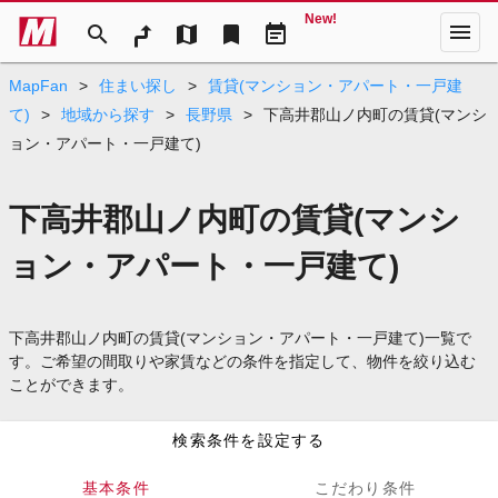
New!
menu
search
map
bookmark
event_note
MapFan
>
住まい探し
>
賃貸(マンション・アパート・一戸建
て)
>
地域から探す
>
長野県
>
下高井郡山ノ内町の賃貸(マンシ
ョン・アパート・一戸建て)
下高井郡山ノ内町の賃貸(マンシ
ョン・アパート・一戸建て)
下高井郡山ノ内町の賃貸(マンション・アパート・一戸建て)一覧で
す。ご希望の間取りや家賃などの条件を指定して、物件を絞り込む
ことができます。
検索条件を設定する
基本条件
こだわり条件