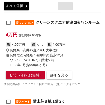
chevron_right
すべて選択
グリーンスクエア穂波 2階 ワンルーム
貸マンション
4万円
(管理費等2,000円)
敷
4.00万円
保
なし
礼
4.00万円
長野県下高井郡山ノ内町大字佐野
長野電鉄長野線 / 湯田中駅
徒歩12分
ワンルーム(26.0㎡) 5階建/2階
1993年3月(築33年6ヶ月)
お問い合わせ(無料)
詳細を見る
情報提供会社: ミニミニＦＣ信州中野店 (株)チンタイバンク
愛山荘Ｂ棟 1階 2K
貸アパート