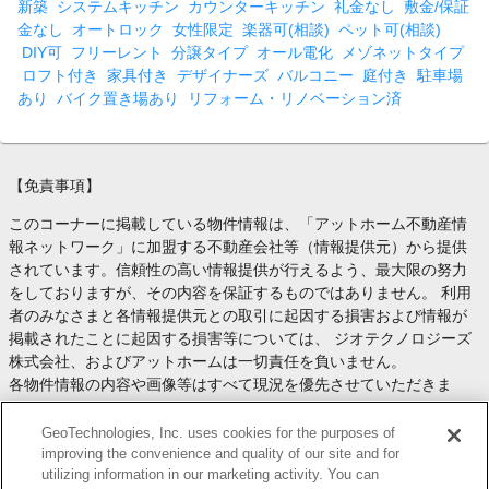
新築
システムキッチン
カウンターキッチン
礼金なし
敷金/保証
金なし
オートロック
女性限定
楽器可(相談)
ペット可(相談)
DIY可
フリーレント
分譲タイプ
オール電化
メゾネットタイプ
ロフト付き
家具付き
デザイナーズ
バルコニー
庭付き
駐車場
あり
バイク置き場あり
リフォーム・リノベーション済
【免責事項】
このコーナーに掲載している物件情報は、「アットホーム不動産情
報ネットワーク」に加盟する不動産会社等（情報提供元）から提供
されています。信頼性の高い情報提供が行えるよう、最大限の努力
をしておりますが、その内容を保証するものではありません。 利用
者のみなさまと各情報提供元との取引に起因する損害および情報が
掲載されたことに起因する損害等については、 ジオテクノロジーズ
株式会社、およびアットホームは一切責任を負いません。
各物件情報の内容や画像等はすべて現況を優先させていただきま
す。
お取引等（お取引の準備、資金調達等を含みます）の際には、内容
GeoTechnologies, Inc. uses cookies for the purposes of
や契約条件等について、 各情報提供元より十分な説明を受け、ご自
improving the convenience and quality of our site and for
utilizing information in our marketing activity. You can
身でご確認の上、判断してください。