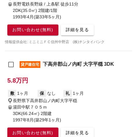
長野電鉄長野線 / 上条駅
徒歩11分
2DK(35.0㎡) 2階建/1階
1993年4月(築33年5ヶ月)
お問い合わせ(無料)
詳細を見る
情報提供会社: ミニミニＦＣ信州中野店 (株)チンタイバンク
下高井郡山ノ内町 大字平穏 3DK
貸戸建住宅
5.8万円
敷
1ヶ月
保
なし
礼
1ヶ月
長野県下高井郡山ノ内町大字平穏
湯田中駅７０５ｍ
3DK(66.24㎡) 2階建
1997年8月(築29年1ヶ月)
お問い合わせ(無料)
詳細を見る