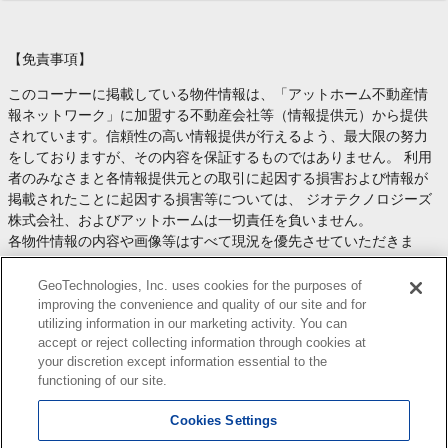
【免責事項】
このコーナーに掲載している物件情報は、「アットホーム不動産情
報ネットワーク」に加盟する不動産会社等（情報提供元）から提供
されています。信頼性の高い情報提供が行えるよう、最大限の努力
をしておりますが、その内容を保証するものではありません。 利用
者のみなさまと各情報提供元との取引に起因する損害および情報が
掲載されたことに起因する損害等については、 ジオテクノロジーズ
株式会社、およびアットホームは一切責任を負いません。
各物件情報の内容や画像等はすべて現況を優先させていただきま
す。
お取引等（お取引の準備、資金調達等を含みます）の際には、内容
GeoTechnologies, Inc. uses cookies for the purposes of
や契約条件等について、 各情報提供元より十分な説明を受け、ご自
improving the convenience and quality of our site and for
utilizing information in our marketing activity. You can
身でご確認の上、判断してください。
accept or reject collecting information through cookies at
このコーナーへの物件情報のご掲載、その他不動産業務ソリューシ
your discretion except information essential to the
ョン等についての不動産会社様のお問合せは
こちら
からお願いいた
functioning of our site.
します。
Cookies Settings