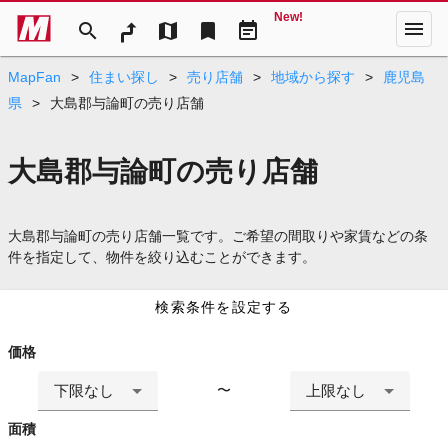
New!
menu
search
map
bookmark
event_note
MapFan
>
住まい探し
>
売り店舗
>
地域から探す
>
鹿児島
県
>
大島郡与論町の売り店舗
大島郡与論町の売り店舗
大島郡与論町の売り店舗一覧です。ご希望の間取りや家賃などの条
件を指定して、物件を絞り込むことができます。
検索条件を設定する
価格
下限なし
上限なし
〜
面積