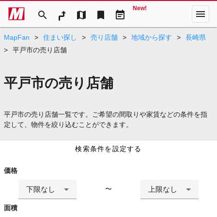
New!
menu
search
map
bookmark
event_note
MapFan
>
住まい探し
>
売り店舗
>
地域から探す
>
長崎県
>
平戸市の売り店舗
平戸市の売り店舗
平戸市の売り店舗一覧です。ご希望の間取りや家賃などの条件を指
定して、物件を絞り込むことができます。
検索条件を設定する
価格
下限なし
上限なし
〜
面積