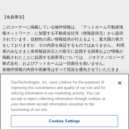
【免責事項】
このコーナーに掲載している物件情報は、「アットホーム不動産情
報ネットワーク」に加盟する不動産会社等（情報提供元）から提供
されています。信頼性の高い情報提供が行えるよう、最大限の努力
をしておりますが、その内容を保証するものではありません。 利用
者のみなさまと各情報提供元との取引に起因する損害および情報が
掲載されたことに起因する損害等については、 ジオテクノロジーズ
株式会社、およびアットホームは一切責任を負いません。
各物件情報の内容や画像等はすべて現況を優先させていただきま
す。
お取引等（お取引の準備、資金調達等を含みます）の際には、内容
GeoTechnologies, Inc. uses cookies for the purposes of
や契約条件等について、 各情報提供元より十分な説明を受け、ご自
improving the convenience and quality of our site and for
utilizing information in our marketing activity. You can
身でご確認の上、判断してください。
accept or reject collecting information through cookies at
このコーナーへの物件情報のご掲載、その他不動産業務ソリューシ
your discretion except information essential to the
ョン等についての不動産会社様のお問合せは
こちら
からお願いいた
functioning of our site.
します。
Cookies Settings