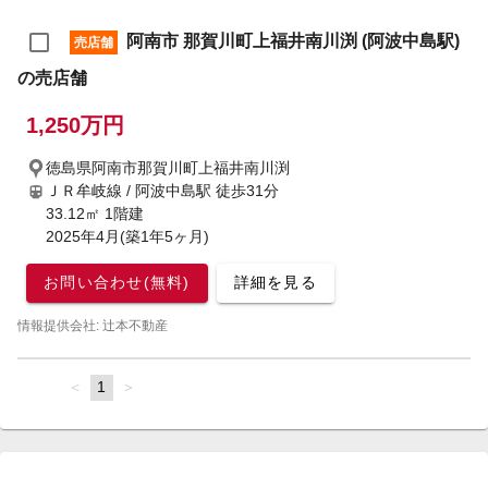
阿南市 那賀川町上福井南川渕 (阿波中島駅)
売店舗
の売店舗
1,250万円
徳島県阿南市那賀川町上福井南川渕
ＪＲ牟岐線 / 阿波中島駅
徒歩31分
33.12㎡ 1階建
2025年4月(築1年5ヶ月)
お問い合わせ(無料)
詳細を見る
情報提供会社: 辻本不動産
page
You're
1
page
on
page