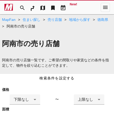
New!
menu
search
map
bookmark
event_note
MapFan
>
住まい探し
>
売り店舗
>
地域から探す
>
徳島県
>
阿南市の売り店舗
阿南市の売り店舗
阿南市の売り店舗一覧です。ご希望の間取りや家賃などの条件を指
定して、物件を絞り込むことができます。
検索条件を設定する
価格
下限なし
上限なし
〜
面積