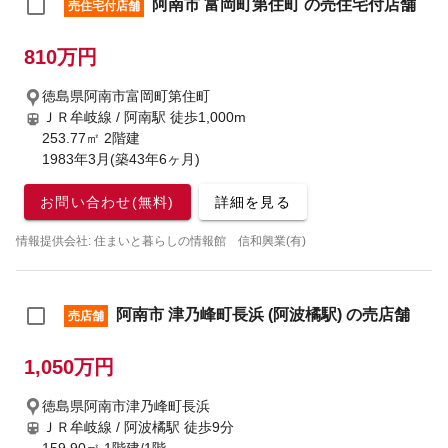
阿南市 富岡町第住町 の売住宅付店舗
売住宅付店舗
810万円
徳島県阿南市富岡町第住町
ＪＲ牟岐線 / 阿南駅
徒歩1,000m
253.77㎡ 2階建
1983年3月(築43年6ヶ月)
お問い合わせ(無料)
詳細を見る
情報提供会社: 住まいと暮らしの情報館 信和興業(有)
阿南市 津乃峰町長浜 (阿波橘駅) の売店舗
売店舗
1,050万円
徳島県阿南市津乃峰町長浜
ＪＲ牟岐線 / 阿波橘駅
徒歩9分