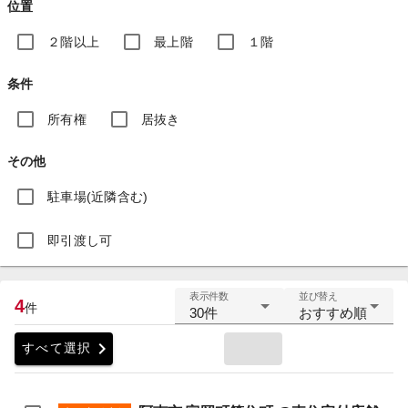
位置
２階以上
最上階
１階
条件
所有権
居抜き
その他
駐車場(近隣含む)
即引渡し可
表示件数
並び替え
4
件
30件
おすすめ順
chevron_right
すべて選択