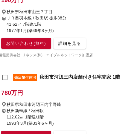
190万円
秋田県秋田市山王７丁目
ＪＲ奥羽本線 / 秋田駅
徒歩38分
41.62㎡ 7階建/1階
1977年1月(築49年8ヶ月)
お問い合わせ(無料)
詳細を見る
情報提供会社: リネシス(株) エイブルネットワーク加盟店
秋田市河辺三内店舗付き住宅売家 1階
売店舗付住宅
780万円
秋田県秋田市河辺三内字野崎
秋田新幹線 / 秋田駅
112.62㎡ 1階建/1階
1993年3月(築33年6ヶ月)