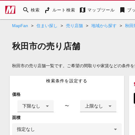
search
map
bookmark
検索
ルート検索
マップツール
ブ
MapFan
>
住まい探し
>
売り店舗
>
地域から探す
>
秋田
秋田市の売り店舗
秋田市の売り店舗一覧です。ご希望の間取りや家賃などの条件を
検索条件を設定する
価格
下限なし
上限なし
〜
面積
指定なし