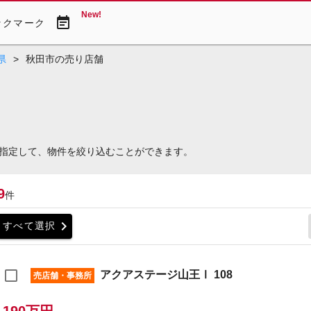
New!
event_note
ックマーク
県
>
秋田市の売り店舗
指定して、物件を絞り込むことができます。
9
件
chevron_right
すべて選択
アクアステージ山王Ⅰ 108
売店舗・事務所