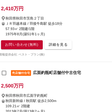
2,410万円
秋田県秋田市茨島２丁目
ＪＲ羽越本線 / 羽後牛島駅
徒歩18分
57.93㎡ 2階建/1階
1975年8月(築51年1ヶ月)
お問い合わせ(無料)
詳細を見る
情報提供会社: ベスト・プラン(株)
広面釣瓶町店舗付中古住宅
売店舗付住宅
2,500万円
秋田県秋田市広面字釣瓶町
秋田新幹線 / 秋田駅
徒歩2,500m
109.21㎡ 2階建
2013年7月(築13年2ヶ月)