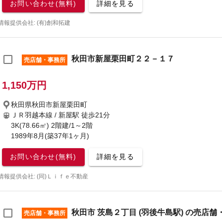
お問い合わせ(無料)
詳細を見る
情報提供会社: (有)創和拓建
秋田市新屋栗田町２２－１７
売店舗・事務所
1,150万円
秋田県秋田市新屋栗田町
ＪＲ羽越本線 / 新屋駅
徒歩21分
3K(78.66㎡) 2階建/1～2階
1989年8月(築37年1ヶ月)
お問い合わせ(無料)
詳細を見る
情報提供会社: (同)Ｌｉｆｅ不動産
秋田市 茨島２丁目 (羽後牛島駅) の売店舗
売店舗・事務所