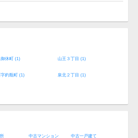
御休町 (1)
山王３丁目 (1)
字釣瓶町 (1)
泉北２丁目 (1)
所
中古マンション
中古一戸建て