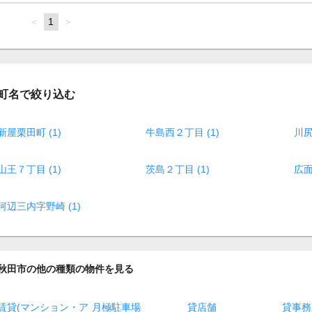
page
You're
1
page
on
page
町名で絞り込む
新屋栗田町 (1)
牛島西２丁目 (1)
川尻
山王７丁目 (1)
茨島２丁目 (1)
広面
河辺三内字野崎 (1)
秋田市の他の種類の物件を見る
賃貸(マンション・ア
月極駐車場
貸店舗
貸事務