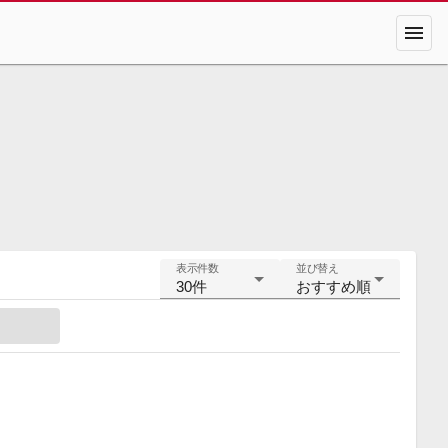
menu
表示件数
並び替え
30件
おすすめ順