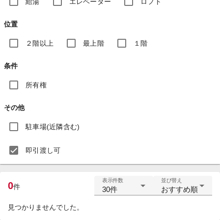
給湯
エレベーター
ロフト
位置
２階以上
最上階
１階
条件
所有権
その他
駐車場(近隣含む)
即引渡し可
表示件数
並び替え
0
件
30件
おすすめ順
見つかりませんでした。