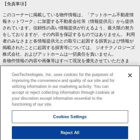
【免責事項】
このコーナーに掲載している物件情報は、「アットホーム不動産情
報ネットワーク」に加盟する不動産会社等（情報提供元）から提供
されています。信頼性の高い情報提供が行えるよう、最大限の努力
をしておりますが、その内容を保証するものではありません。 利用
者のみなさまと各情報提供元との取引に起因する損害および情報が
掲載されたことに起因する損害等については、 ジオテクノロジーズ
株式会社、およびアットホームは一切責任を負いません。
各物件情報の内容や画像等はすべて現況を優先させていただきま
す。
お取引等（お取引の準備、資金調達等を含みます）の際には、内容
GeoTechnologies, Inc. uses cookies for the purposes of
や契約条件等について、 各情報提供元より十分な説明を受け、ご自
improving the convenience and quality of our site and for
utilizing information in our marketing activity. You can
身でご確認の上、判断してください。
accept or reject collecting information through cookies at
このコーナーへの物件情報のご掲載、その他不動産業務ソリューシ
your discretion except information essential to the
ョン等についての不動産会社様のお問合せは
こちら
からお願いいた
functioning of our site.
します。
Cookies Settings
Reject All
Copyright(c) At Home Co.,Ltd. このサイトに掲載している情報の無断転載を禁止します。著作権
はアットホーム（株）またはその情報提供者に帰属します。