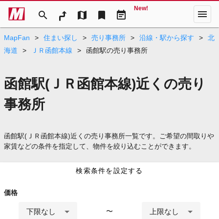
New!
menu
search
map
bookmark
event_note
MapFan
>
住まい探し
>
売り事務所
>
沿線・駅から探す
>
北
海道
>
ＪＲ函館本線
>
函館駅の売り事務所
函館駅(ＪＲ函館本線)近くの売り
事務所
函館駅(ＪＲ函館本線)近くの売り事務所一覧です。ご希望の間取りや
家賃などの条件を指定して、物件を絞り込むことができます。
検索条件を設定する
価格
下限なし
上限なし
〜