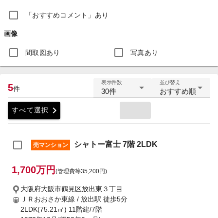
「おすすめコメント」あり
画像
間取図あり
写真あり
表示件数
並び替え
5
件
30件
おすすめ順
chevron_right
すべて選択
シャトー富士 7階 2LDK
売マンション
1,700万円
(管理費等35,200円)
大阪府大阪市鶴見区放出東３丁目
ＪＲおおさか東線 / 放出駅
徒歩5分
2LDK(75.21㎡) 11階建/7階