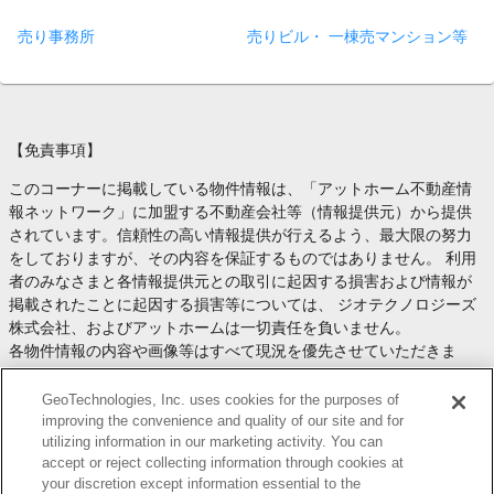
売り事務所
売りビル・ 一棟売マンション等
【免責事項】
このコーナーに掲載している物件情報は、「アットホーム不動産情
報ネットワーク」に加盟する不動産会社等（情報提供元）から提供
されています。信頼性の高い情報提供が行えるよう、最大限の努力
をしておりますが、その内容を保証するものではありません。 利用
者のみなさまと各情報提供元との取引に起因する損害および情報が
掲載されたことに起因する損害等については、 ジオテクノロジーズ
株式会社、およびアットホームは一切責任を負いません。
各物件情報の内容や画像等はすべて現況を優先させていただきま
す。
お取引等（お取引の準備、資金調達等を含みます）の際には、内容
GeoTechnologies, Inc. uses cookies for the purposes of
や契約条件等について、 各情報提供元より十分な説明を受け、ご自
improving the convenience and quality of our site and for
utilizing information in our marketing activity. You can
身でご確認の上、判断してください。
accept or reject collecting information through cookies at
このコーナーへの物件情報のご掲載、その他不動産業務ソリューシ
your discretion except information essential to the
ョン等についての不動産会社様のお問合せは
こちら
からお願いいた