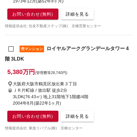
1973年12月(築52年9ヶ月)
お問い合わせ(無料)
詳細を見る
情報提供会社: 住友不動産ステップ(株) 京橋営業センター
ロイヤルアークグランデールタワー 4
売マンション
階 3LDK
5,380万円
(管理費等28,740円)
大阪府大阪市鶴見区放出東３丁目
ＪＲ片町線 / 放出駅
徒歩2分
3LDK(76.43㎡) 地上31階地下1階建/4階
2004年8月(築22年1ヶ月)
お問い合わせ(無料)
詳細を見る
情報提供会社: 東急リバブル(株) 京橋センター