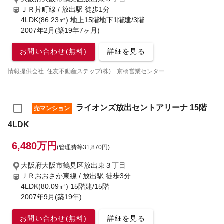
ＪＲ片町線 / 放出駅
徒歩1分
4LDK(86.23㎡) 地上15階地下1階建/3階
2007年2月(築19年7ヶ月)
お問い合わせ(無料)
詳細を見る
情報提供会社: 住友不動産ステップ(株) 京橋営業センター
ライオンズ放出セントアリーナ 15階
売マンション
4LDK
6,480万円
(管理費等31,870円)
大阪府大阪市鶴見区放出東３丁目
ＪＲおおさか東線 / 放出駅
徒歩3分
4LDK(80.09㎡) 15階建/15階
2007年9月(築19年)
お問い合わせ(無料)
詳細を見る