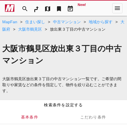
New!
menu
search
map
bookmark
event_note
MapFan
>
住まい探し
>
中古マンション
>
地域から探す
>
大
阪府
>
大阪市鶴見区
>
放出東３丁目の中古マンション
大阪市鶴見区放出東３丁目の中古
マンション
大阪市鶴見区放出東３丁目の中古マンション一覧です。ご希望の間
取りや家賃などの条件を指定して、物件を絞り込むことができま
す。
検索条件を設定する
基本条件
こだわり条件