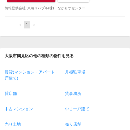
情報提供会社: 東急リバブル(株) なかもずセンター
page
You're
1
page
on
page
大阪市鶴見区の他の種類の物件を見る
賃貸(マンション・アパート・一
月極駐車場
戸建て)
貸店舗
貸事務所
中古マンション
中古一戸建て
売り土地
売り店舗