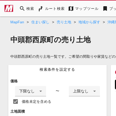
search
map
bookmark
検索
ルート検索
マップツール
ブ
MapFan
>
住まい探し
>
売り土地
>
地域から探す
>
沖縄
中頭郡西原町の売り土地
中頭郡西原町の売り土地一覧です。ご希望の間取りや家賃などの
検索条件を設定する
価格
下限なし
上限なし
〜
価格未定を含める
土地面積