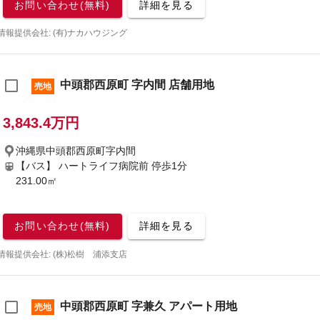
お問い合わせ(無料)
詳細を見る
情報提供会社: (有)ナカハウジング
中頭郡西原町 字内間 店舗用地
売地
3,843.4万円
沖縄県中頭郡西原町字内間
【バス】 ハートライフ病院前 停歩1分
231.00㎡
お問い合わせ(無料)
詳細を見る
情報提供会社: (株)松樹 浦添支店
中頭郡西原町 字兼久 アパート用地
売地