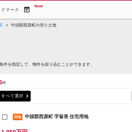
New!
event_note
ックマーク
県
>
中頭郡西原町の売り土地
条件を指定して、物件を絞り込むことができます。
6
件
chevron_right
すべて選択
中頭郡西原町 字翁長 住宅用地
売地