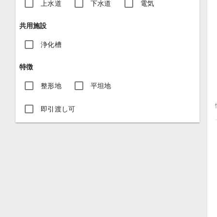
上水道
下水道
電気
共用施設
浄化槽
特徴
整形地
平坦地
即引渡し可