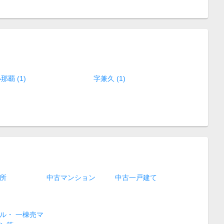
那覇 (1)
字兼久 (1)
所
中古マンション
中古一戸建て
ル・ 一棟売マ