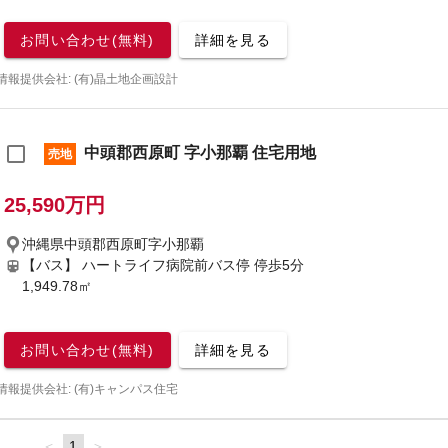
お問い合わせ(無料)
詳細を見る
情報提供会社: (有)晶土地企画設計
中頭郡西原町 字小那覇 住宅用地
売地
25,590万円
沖縄県中頭郡西原町字小那覇
【バス】 ハートライフ病院前バス停 停歩5分
1,949.78㎡
お問い合わせ(無料)
詳細を見る
情報提供会社: (有)キャンパス住宅
page
You're
1
page