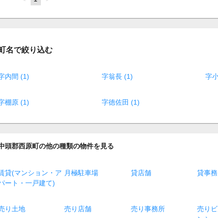
on
page
町名で絞り込む
字内間 (1)
字翁長 (1)
字小
字棚原 (1)
字徳佐田 (1)
中頭郡西原町の他の種類の物件を見る
賃貸(マンション・ア
月極駐車場
貸店舗
貸事務
パート・一戸建て)
売り土地
売り店舗
売り事務所
売りビ