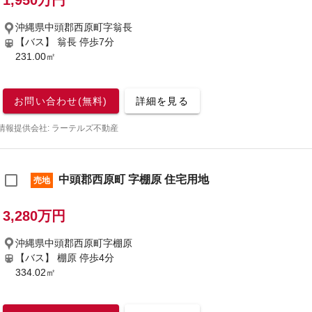
1,950万円
沖縄県中頭郡西原町字翁長
【バス】 翁長 停歩7分
231.00㎡
お問い合わせ(無料)
詳細を見る
情報提供会社: ラーテルズ不動産
中頭郡西原町 字棚原 住宅用地
売地
3,280万円
沖縄県中頭郡西原町字棚原
【バス】 棚原 停歩4分
334.02㎡