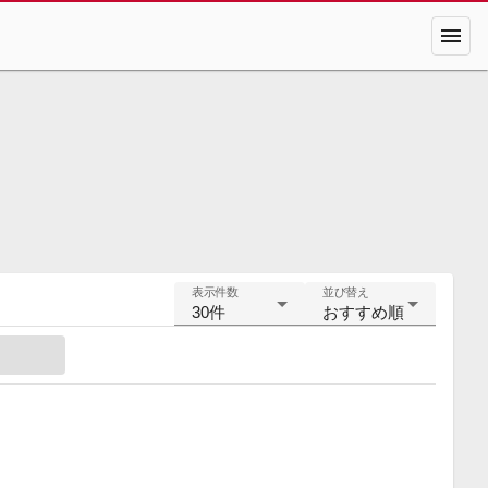
menu
表示件数
並び替え
30件
おすすめ順