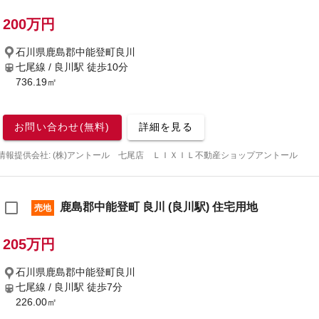
200万円
石川県鹿島郡中能登町良川
七尾線 / 良川駅
徒歩10分
736.19㎡
お問い合わせ(無料)
詳細を見る
情報提供会社: (株)アントール 七尾店 ＬＩＸＩＬ不動産ショップアントール
鹿島郡中能登町 良川 (良川駅) 住宅用地
売地
205万円
石川県鹿島郡中能登町良川
七尾線 / 良川駅
徒歩7分
226.00㎡