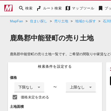
search
map
bookmark
検索
ルート検索
マップツール
ブ
MapFan
>
住まい探し
>
売り土地
>
地域から探す
>
石川
鹿島郡中能登町の売り土地
鹿島郡中能登町の売り土地一覧です。ご希望の間取りや家賃など
検索条件を設定する
価格
下限なし
上限なし
〜
価格未定を含める
土地面積