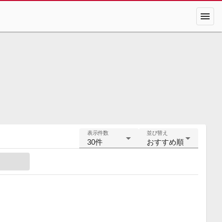
menu
表示件数
並び替え
30件
おすすめ順