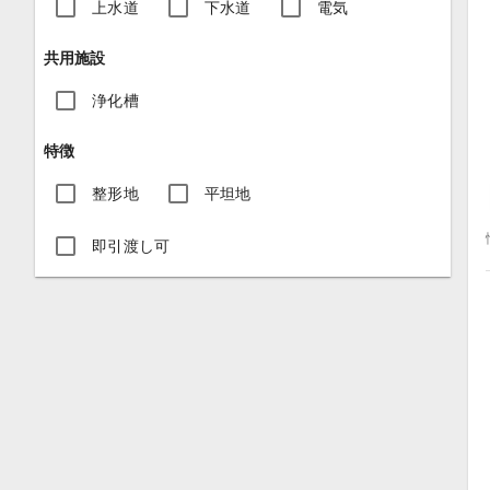
上水道
下水道
電気
共用施設
浄化槽
特徴
整形地
平坦地
即引渡し可