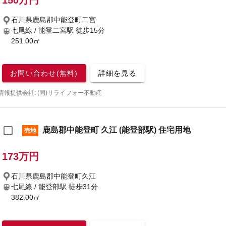
150万円
石川県鹿島郡中能登町二宮
七尾線 / 能登二宮駅
徒歩15分
251.00㎡
お問い合わせ(無料)
詳細を見る
情報提供会社: (同)リライフォー不動産
鹿島郡中能登町 久江 (能登部駅) 住宅用地
売地
173万円
石川県鹿島郡中能登町久江
七尾線 / 能登部駅
徒歩31分
382.00㎡