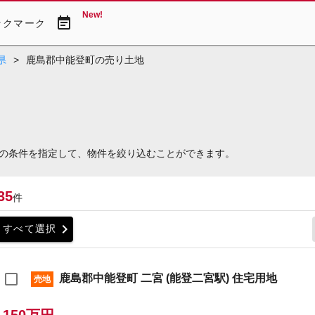
New!
event_note
ックマーク
県
>
鹿島郡中能登町の売り土地
の条件を指定して、物件を絞り込むことができます。
35
件
chevron_right
すべて選択
鹿島郡中能登町 二宮 (能登二宮駅) 住宅用地
売地