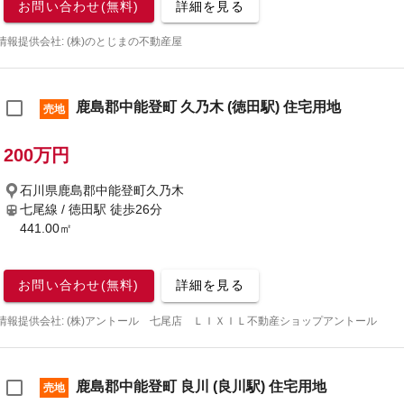
お問い合わせ(無料)
詳細を見る
情報提供会社: (株)のとじまの不動産屋
鹿島郡中能登町 久乃木 (徳田駅) 住宅用地
売地
200万円
石川県鹿島郡中能登町久乃木
七尾線 / 徳田駅
徒歩26分
441.00㎡
お問い合わせ(無料)
詳細を見る
情報提供会社: (株)アントール 七尾店 ＬＩＸＩＬ不動産ショップアントール
鹿島郡中能登町 良川 (良川駅) 住宅用地
売地