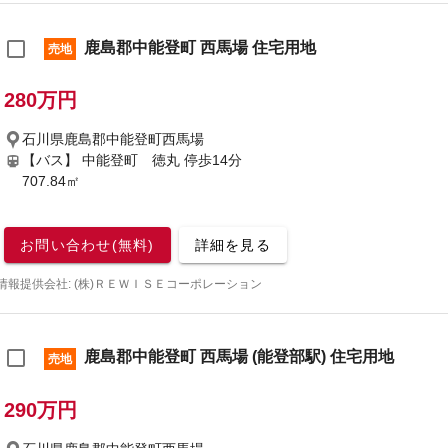
鹿島郡中能登町 西馬場 住宅用地
売地
280万円
石川県鹿島郡中能登町西馬場
【バス】 中能登町 徳丸 停歩14分
707.84㎡
お問い合わせ(無料)
詳細を見る
情報提供会社: (株)ＲＥＷＩＳＥコーポレーション
鹿島郡中能登町 西馬場 (能登部駅) 住宅用地
売地
290万円