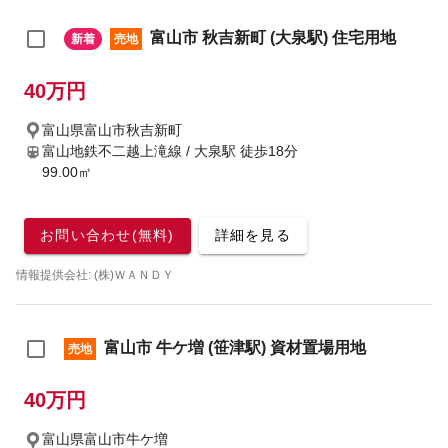
富山市 秋吉新町 (大泉駅) 住宅用地
新着
売地
40万円
富山県富山市秋吉新町
富山地鉄不二越上滝線 / 大泉駅
徒歩18分
99.00㎡
お問い合わせ(無料)
詳細を見る
情報提供会社: (株)ＷＡＮＤＹ
富山市 牛ケ増 (笹津駅) 資材置場用地
売地
40万円
富山県富山市牛ケ増