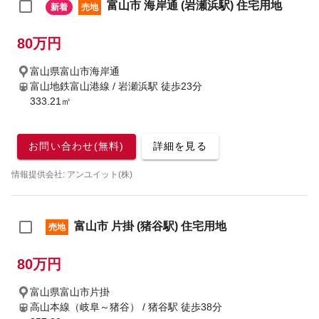
富山市 海岸通 (岩瀬浜駅) 住宅用地
新着
売地
80万円
富山県富山市海岸通
富山地鉄富山港線 / 岩瀬浜駅
徒歩23分
333.21㎡
お問い合わせ(無料)
詳細を見る
情報提供会社: アンユイット(株)
富山市 片掛 (猪谷駅) 住宅用地
売地
80万円
富山県富山市片掛
高山本線（岐阜～猪谷） / 猪谷駅
徒歩38分