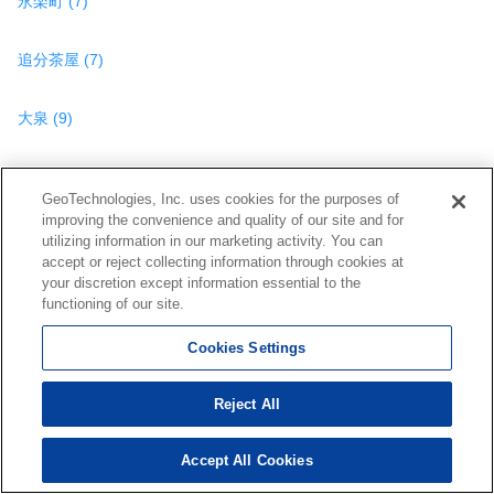
永楽町 (7)
追分茶屋 (7)
大泉 (9)
大泉大泉１区南部 (1)
GeoTechnologies, Inc. uses cookies for the purposes of
improving the convenience and quality of our site and for
大泉北町 (1)
utilizing information in our marketing activity. You can
accept or reject collecting information through cookies at
your discretion except information essential to the
大泉中町 (1)
functioning of our site.
Cookies Settings
大泉東町１丁目 (1)
Reject All
大泉東町２丁目 (1)
Accept All Cookies
1,407
検索結果を見る
件
大泉本町１丁目 (3)