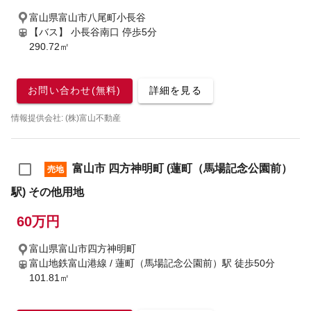
富山県富山市八尾町小長谷
【バス】 小長谷南口 停歩5分
290.72㎡
お問い合わせ(無料)
詳細を見る
情報提供会社: (株)富山不動産
富山市 四方神明町 (蓮町（馬場記念公園前）
売地
駅) その他用地
60万円
富山県富山市四方神明町
富山地鉄富山港線 / 蓮町（馬場記念公園前）駅
徒歩50分
101.81㎡