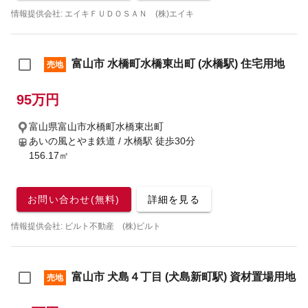
情報提供会社: エイキＦＵＤＯＳＡＮ (株)エイキ
富山市 水橋町水橋東出町 (水橋駅) 住宅用地
売地
95万円
富山県富山市水橋町水橋東出町
あいの風とやま鉄道 / 水橋駅
徒歩30分
156.17㎡
お問い合わせ(無料)
詳細を見る
情報提供会社: ビルト不動産 (株)ビルト
富山市 犬島４丁目 (犬島新町駅) 資材置場用地
売地