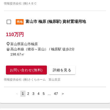
情報提供会社: (株)ＡＢＣ
富山市 楡原 (楡原駅) 資材置場用地
売地
110万円
富山県富山市楡原
高山本線（猪谷～富山） / 楡原駅
徒歩2分
198.67㎡
お問い合わせ(無料)
詳細を見る
情報提供会社: (株)さくらホーム 富山支店
page
You're
1
page
2
page
3
page
4
page
5
page
...
page
47
page
on
page