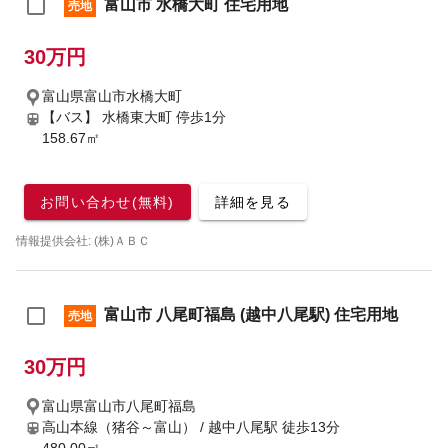
富山市 水橋大町 住宅用地
売地
30万円
富山県富山市水橋大町
【バス】 水橋東大町 停歩1分
158.67㎡
お問い合わせ(無料)
詳細を見る
情報提供会社: (株)ＡＢＣ
富山市 八尾町福島 (越中八尾駅) 住宅用地
売地
30万円
富山県富山市八尾町福島
高山本線（猪谷～富山） / 越中八尾駅
徒歩13分