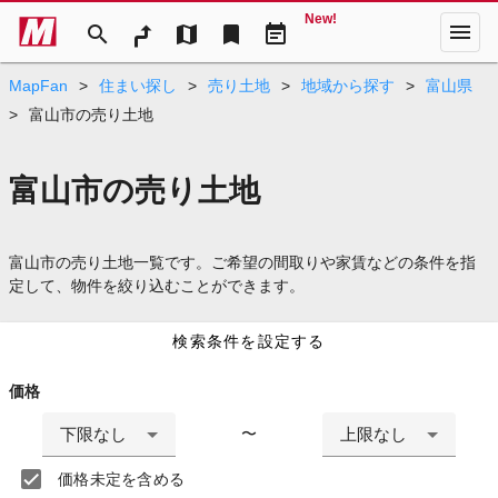
New!
menu
search
map
bookmark
event_note
MapFan
>
住まい探し
>
売り土地
>
地域から探す
>
富山県
>
富山市の売り土地
富山市の売り土地
富山市の売り土地一覧です。ご希望の間取りや家賃などの条件を指
定して、物件を絞り込むことができます。
検索条件を設定する
価格
下限なし
上限なし
〜
価格未定を含める