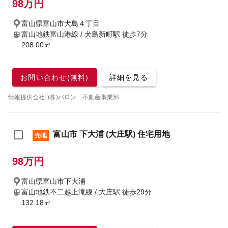
98万円
富山県富山市犬島４丁目
富山地鉄富山港線 / 犬島新町駅
徒歩7分
208.00㎡
お問い合わせ(無料)
詳細を見る
情報提供会社: (株)バロン 不動産事業部
富山市 下大浦 (大庄駅) 住宅用地
売地
98万円
富山県富山市下大浦
富山地鉄不二越上滝線 / 大庄駅
徒歩29分
132.18㎡