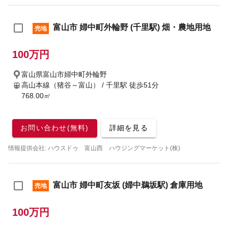
富山市 婦中町外輪野 (千里駅) 畑・農地用地
売地
100万円
富山県富山市婦中町外輪野
高山本線（猪谷～富山） / 千里駅
徒歩51分
768.00㎡
お問い合わせ(無料)
詳細を見る
情報提供会社: ハウスドゥ 富山西 ハウジングマーケット(株)
富山市 婦中町友坂 (婦中鵜坂駅) 倉庫用地
売地
100万円