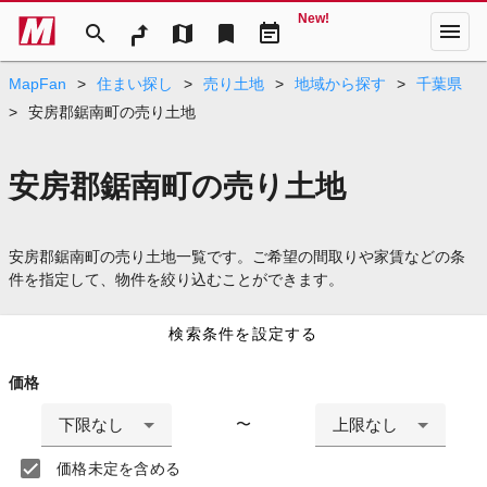
New!
menu
search
map
bookmark
event_note
MapFan
>
住まい探し
>
売り土地
>
地域から探す
>
千葉県
>
安房郡鋸南町の売り土地
安房郡鋸南町の売り土地
安房郡鋸南町の売り土地一覧です。ご希望の間取りや家賃などの条
件を指定して、物件を絞り込むことができます。
検索条件を設定する
価格
下限なし
上限なし
〜
価格未定を含める