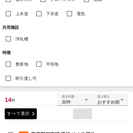
上水道
下水道
電気
共用施設
浄化槽
特徴
整形地
平坦地
即引渡し可
表示件数
並び替え
14
件
30件
おすすめ順
chevron_right
すべて選択