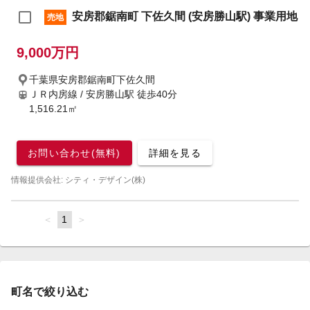
安房郡鋸南町 下佐久間 (安房勝山駅) 事業用地
売地
9,000万円
千葉県安房郡鋸南町下佐久間
ＪＲ内房線 / 安房勝山駅
徒歩40分
1,516.21㎡
お問い合わせ(無料)
詳細を見る
情報提供会社: シティ・デザイン(株)
page
You're
1
page
on
page
町名で絞り込む