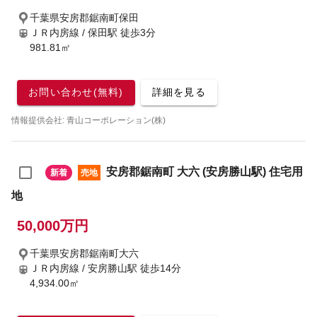
千葉県安房郡鋸南町保田
ＪＲ内房線 / 保田駅
徒歩3分
981.81㎡
お問い合わせ(無料)
詳細を見る
情報提供会社: 青山コーポレーション(株)
安房郡鋸南町 大六 (安房勝山駅) 住宅用
新着
売地
地
50,000万円
千葉県安房郡鋸南町大六
ＪＲ内房線 / 安房勝山駅
徒歩14分
4,934.00㎡