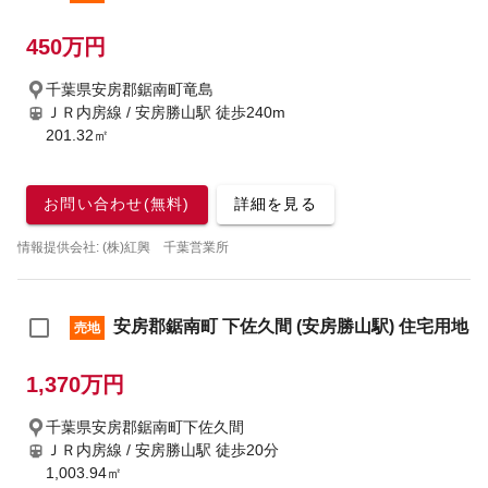
450万円
千葉県安房郡鋸南町竜島
ＪＲ内房線 / 安房勝山駅
徒歩240m
201.32㎡
お問い合わせ(無料)
詳細を見る
情報提供会社: (株)紅興 千葉営業所
安房郡鋸南町 下佐久間 (安房勝山駅) 住宅用地
売地
1,370万円
千葉県安房郡鋸南町下佐久間
ＪＲ内房線 / 安房勝山駅
徒歩20分
1,003.94㎡