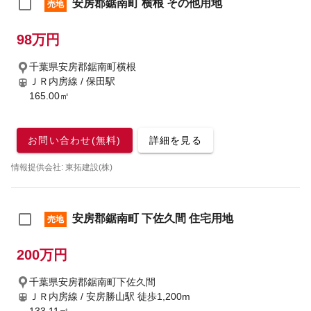
安房郡鋸南町 横根 その他用地
売地
98万円
千葉県安房郡鋸南町横根
ＪＲ内房線 / 保田駅
165.00㎡
お問い合わせ(無料)
詳細を見る
情報提供会社: 東拓建設(株)
安房郡鋸南町 下佐久間 住宅用地
売地
200万円
千葉県安房郡鋸南町下佐久間
ＪＲ内房線 / 安房勝山駅
徒歩1,200m