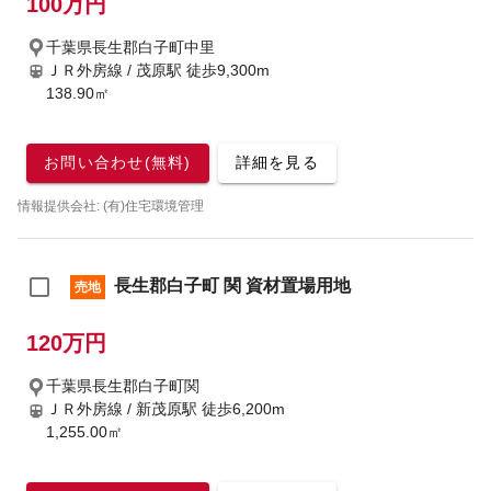
100万円
千葉県長生郡白子町中里
ＪＲ外房線 / 茂原駅
徒歩9,300m
138.90㎡
お問い合わせ(無料)
詳細を見る
情報提供会社: (有)住宅環境管理
長生郡白子町 関 資材置場用地
売地
120万円
千葉県長生郡白子町関
ＪＲ外房線 / 新茂原駅
徒歩6,200m
1,255.00㎡