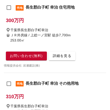
長生郡白子町 幸治 住宅用地
売地
300万円
千葉県長生郡白子町幸治
ＪＲ外房線 / 上総一ノ宮駅
徒歩7,700m
253.00㎡
お問い合わせ(無料)
詳細を見る
情報提供会社: 岩瀬建設(株)
長生郡白子町 幸治 その他用地
売地
310万円
千葉県長生郡白子町幸治