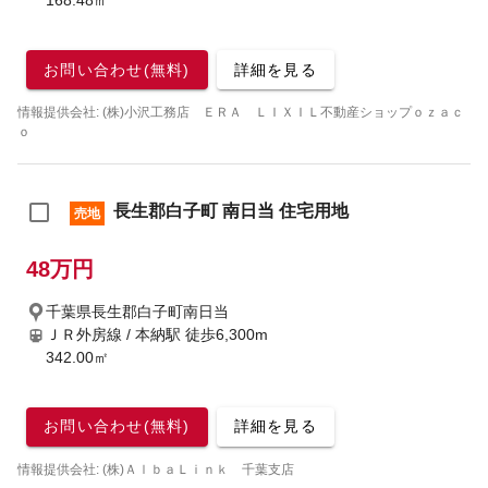
168.48㎡
お問い合わせ(無料)
詳細を見る
情報提供会社: (株)小沢工務店 ＥＲＡ ＬＩＸＩＬ不動産ショップｏｚａｃ
ｏ
長生郡白子町 南日当 住宅用地
売地
48万円
千葉県長生郡白子町南日当
ＪＲ外房線 / 本納駅
徒歩6,300m
342.00㎡
お問い合わせ(無料)
詳細を見る
情報提供会社: (株)ＡｌｂａＬｉｎｋ 千葉支店