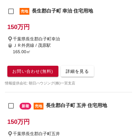
長生郡白子町 幸治 住宅用地
売地
150万円
千葉県長生郡白子町幸治
ＪＲ外房線 / 茂原駅
165.00㎡
お問い合わせ(無料)
詳細を見る
情報提供会社: 朝日ハウジング(株)一宮支店
長生郡白子町 五井 住宅用地
新着
売地
150万円
千葉県長生郡白子町五井