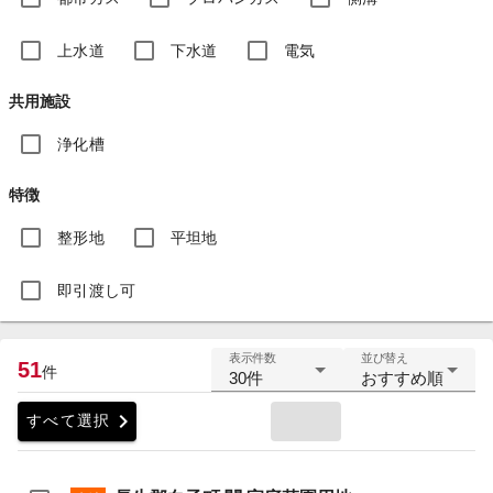
上水道
下水道
電気
共用施設
浄化槽
特徴
整形地
平坦地
即引渡し可
表示件数
並び替え
51
件
30件
おすすめ順
chevron_right
すべて選択