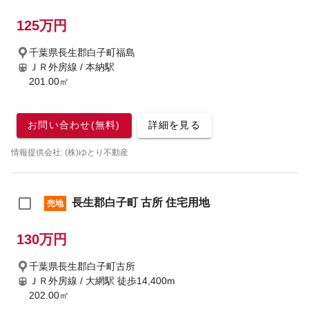
125万円
千葉県長生郡白子町福島
ＪＲ外房線 / 本納駅
201.00㎡
お問い合わせ(無料)
詳細を見る
情報提供会社: (株)ゆとり不動産
長生郡白子町 古所 住宅用地
売地
130万円
千葉県長生郡白子町古所
ＪＲ外房線 / 大網駅
徒歩14,400m
202.00㎡