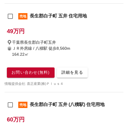
長生郡白子町 五井 住宅用地
売地
49万円
千葉県長生郡白子町五井
ＪＲ外房線 / 八積駅
徒歩8,560m
164.22㎡
お問い合わせ(無料)
詳細を見る
情報提供会社: 喜正産業(株)Ｐｌｕｓ４
長生郡白子町 五井 (八積駅) 住宅用地
売地
60万円