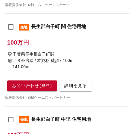
情報提供会社: (株)エム・ケーエステート
長生郡白子町 関 住宅用地
売地
100万円
千葉県長生郡白子町関
ＪＲ外房線 / 本納駅
徒歩7,100m
141.00㎡
お問い合わせ(無料)
詳細を見る
情報提供会社: (株)ケーエス・パートナー
長生郡白子町 中里 住宅用地
売地