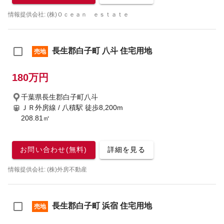
情報提供会社: (株)Ｏｃｅａｎ ｅｓｔａｔｅ
長生郡白子町 八斗 住宅用地
売地
180万円
千葉県長生郡白子町八斗
ＪＲ外房線 / 八積駅
徒歩8,200m
208.81㎡
お問い合わせ(無料)
詳細を見る
情報提供会社: (株)外房不動産
長生郡白子町 浜宿 住宅用地
売地