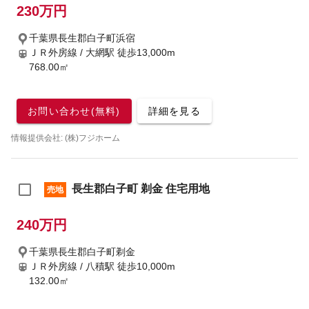
230万円
千葉県長生郡白子町浜宿
ＪＲ外房線 / 大網駅
徒歩13,000m
768.00㎡
お問い合わせ(無料)
詳細を見る
情報提供会社: (株)フジホーム
長生郡白子町 剃金 住宅用地
売地
240万円
千葉県長生郡白子町剃金
ＪＲ外房線 / 八積駅
徒歩10,000m
132.00㎡