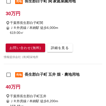
長生郡白子町 関 家庭菜園用地
売地
30万円
千葉県長生郡白子町関
ＪＲ外房線 / 本納駅
徒歩6,000m
619.00㎡
お問い合わせ(無料)
詳細を見る
情報提供会社: (有)昭栄地所
長生郡白子町 五井 畑・農地用地
売地
40万円
千葉県長生郡白子町五井
ＪＲ外房線 / 本納駅
徒歩8,200m