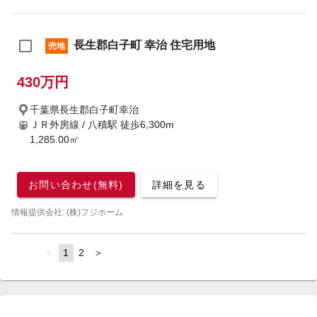
長生郡白子町 幸治 住宅用地
売地
430万円
千葉県長生郡白子町幸治
ＪＲ外房線 / 八積駅
徒歩6,300m
1,285.00㎡
お問い合わせ(無料)
詳細を見る
情報提供会社: (株)フジホーム
page
You're
1
page
2
page
on
page