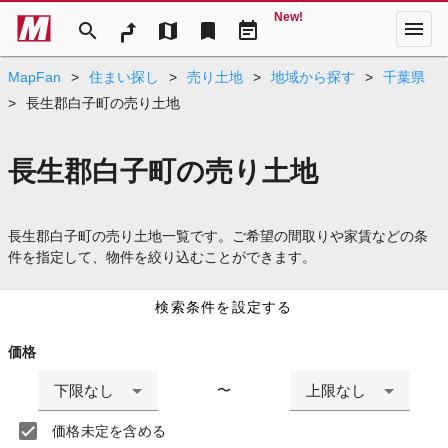
New!
menu
search
map
bookmark
event_note
MapFan
>
住まい探し
>
売り土地
>
地域から探す
>
千葉県
>
長生郡白子町の売り土地
長生郡白子町の売り土地
長生郡白子町の売り土地一覧です。ご希望の間取りや家賃などの条
件を指定して、物件を絞り込むことができます。
検索条件を設定する
価格
下限なし
上限なし
〜
価格未定を含める