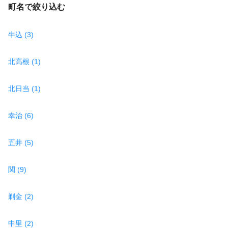
町名で絞り込む
牛込 (3)
北高根 (1)
北日当 (1)
幸治 (6)
五井 (5)
関 (9)
剃金 (2)
中里 (2)