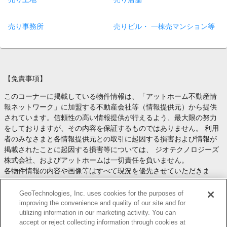
売り事務所
売りビル・ 一棟売マンション等
【免責事項】
このコーナーに掲載している物件情報は、「アットホーム不動産情
報ネットワーク」に加盟する不動産会社等（情報提供元）から提供
されています。信頼性の高い情報提供が行えるよう、最大限の努力
をしておりますが、その内容を保証するものではありません。 利用
者のみなさまと各情報提供元との取引に起因する損害および情報が
掲載されたことに起因する損害等については、 ジオテクノロジーズ
株式会社、およびアットホームは一切責任を負いません。
各物件情報の内容や画像等はすべて現況を優先させていただきま
す。
お取引等（お取引の準備、資金調達等を含みます）の際には、内容
GeoTechnologies, Inc. uses cookies for the purposes of
や契約条件等について、 各情報提供元より十分な説明を受け、ご自
improving the convenience and quality of our site and for
utilizing information in our marketing activity. You can
身でご確認の上、判断してください。
accept or reject collecting information through cookies at
このコーナーへの物件情報のご掲載、その他不動産業務ソリューシ