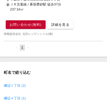
ＪＲ京葉線 / 幕張豊砂駅
徒歩37分
237.54㎡
お問い合わせ(無料)
詳細を見る
情報提供会社: 北沢レジデンシャル(株)
page
You're
1
page
on
page
町名で絞り込む
磯辺１丁目 (2)
磯辺４丁目 (1)