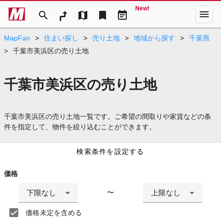
New!
menu
search
map
bookmark
event_note
MapFan
>
住まい探し
>
売り土地
>
地域から探す
>
千葉県
>
千葉市美浜区の売り土地
千葉市美浜区の売り土地
千葉市美浜区の売り土地一覧です。ご希望の間取りや家賃などの条
件を指定して、物件を絞り込むことができます。
検索条件を設定する
価格
下限なし
上限なし
〜
価格未定を含める