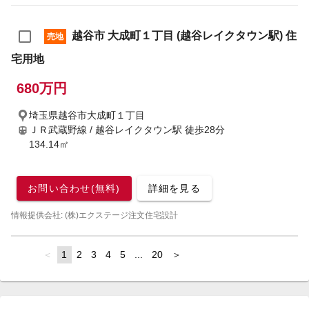
越谷市 大成町１丁目 (越谷レイクタウン駅) 住
売地
宅用地
680万円
埼玉県越谷市大成町１丁目
ＪＲ武蔵野線 / 越谷レイクタウン駅
徒歩28分
134.14㎡
お問い合わせ(無料)
詳細を見る
情報提供会社: (株)エクステージ注文住宅設計
page
You're
1
page
2
page
3
page
4
page
5
page
...
page
20
page
on
page