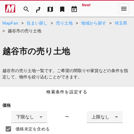
New!
menu
search
map
bookmark
event_note
MapFan
>
住まい探し
>
売り土地
>
地域から探す
>
埼玉県
>
越谷市の売り土地
越谷市の売り土地
越谷市の売り土地一覧です。ご希望の間取りや家賃などの条件を指
定して、物件を絞り込むことができます。
検索条件を設定する
価格
下限なし
上限なし
〜
価格未定を含める