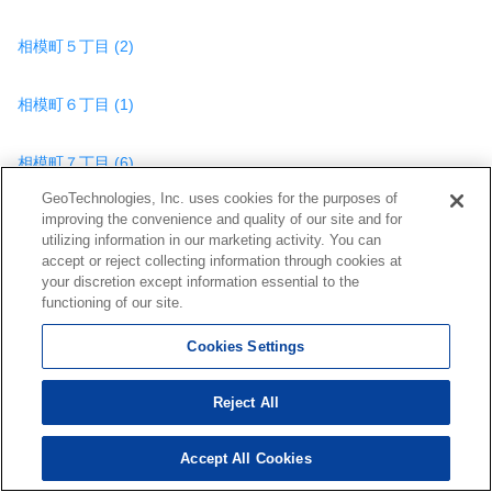
相模町５丁目 (2)
相模町６丁目 (1)
相模町７丁目 (6)
GeoTechnologies, Inc. uses cookies for the purposes of
improving the convenience and quality of our site and for
大字三野宮 (4)
utilizing information in our marketing activity. You can
accept or reject collecting information through cookies at
七左町１丁目 (1)
your discretion except information essential to the
functioning of our site.
七左町６丁目 (6)
Cookies Settings
七左町７丁目 (1)
Reject All
七左町８丁目 (8)
Accept All Cookies
587
検索結果を見る
件