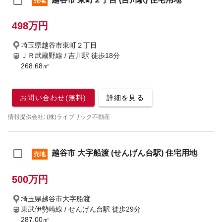
売地
498万円
埼玉県越谷市東町２丁目
ＪＲ武蔵野線 / 吉川駅
徒歩18分
268.68㎡
お問い合わせ(無料)
詳細を見る
情報提供会社: (株)ライブリック不動産
越谷市 大字船渡 (せんげん台駅) 住宅用地
売地
500万円
埼玉県越谷市大字船渡
東武伊勢崎線 / せんげん台駅
徒歩29分
287.00㎡