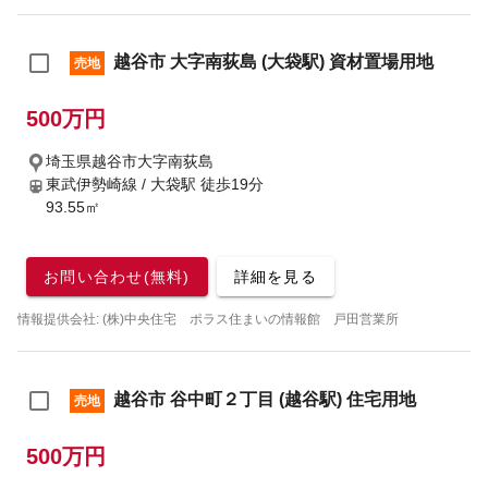
越谷市 大字南荻島 (大袋駅) 資材置場用地
売地
500万円
埼玉県越谷市大字南荻島
東武伊勢崎線 / 大袋駅
徒歩19分
93.55㎡
お問い合わせ(無料)
詳細を見る
情報提供会社: (株)中央住宅 ポラス住まいの情報館 戸田営業所
越谷市 谷中町２丁目 (越谷駅) 住宅用地
売地
500万円