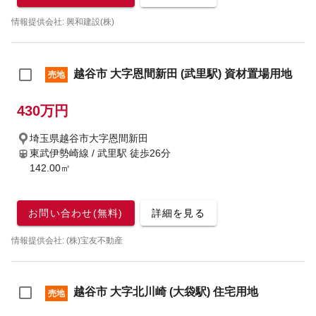
情報提供会社: 興和建設(株)
越谷市 大字恩間新田 (武里駅) 資材置場用地
売地
430万円
埼玉県越谷市大字恩間新田
東武伊勢崎線 / 武里駅
徒歩26分
142.00㎡
お問い合わせ(無料)
詳細を見る
情報提供会社: (株)宝友不動産
越谷市 大字北川崎 (大袋駅) 住宅用地
売地