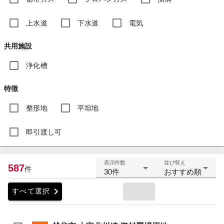
上水道
下水道
電気
共用施設
浄化槽
特徴
整形地
平坦地
即引渡し可
表示件数
並び替え
587
件
30件
おすすめ順
chevron_right
すべて選択