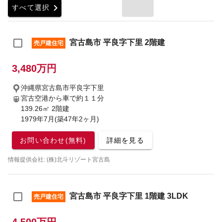
chevron_right
すべて選択
宮古島市 平良字下里 2階建
売戸建住宅
3,480万円
沖縄県宮古島市平良字下里
宮古空港から車で約１１分
139.26㎡ 2階建
1979年7月(築47年2ヶ月)
お問い合わせ(無料)
詳細を見る
情報提供会社: (株)北斗リゾート宮古島
宮古島市 平良字下里 1階建 3LDK
売戸建住宅