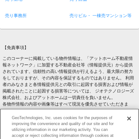
売り事務所
売りビル・ 一棟売マンション等
【免責事項】
このコーナーに掲載している物件情報は、「アットホーム不動産情
報ネットワーク」に加盟する不動産会社等（情報提供元）から提供
されています。信頼性の高い情報提供が行えるよう、最大限の努力
をしておりますが、その内容を保証するものではありません。 利用
者のみなさまと各情報提供元との取引に起因する損害および情報が
掲載されたことに起因する損害等については、 ジオテクノロジーズ
株式会社、およびアットホームは一切責任を負いません。
各物件情報の内容や画像等はすべて現況を優先させていただきま
す。
お取引等（お取引の準備、資金調達等を含みます）の際には、内容
GeoTechnologies, Inc. uses cookies for the purposes of
や契約条件等について、 各情報提供元より十分な説明を受け、ご自
improving the convenience and quality of our site and for
utilizing information in our marketing activity. You can
身でご確認の上、判断してください。
accept or reject collecting information through cookies at
このコーナーへの物件情報のご掲載、その他不動産業務ソリューシ