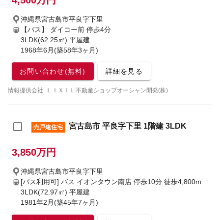
4,500万円
沖縄県宮古島市平良字下里
【バス】 ダイコー前 停歩4分
3LDK(62.25㎡) 平屋建
1968年6月(築58年3ヶ月)
お問い合わせ(無料)
詳細を見る
情報提供会社: ＬＩＸＩＬ不動産ショップオーシャン開発(株)
宮古島市 平良字下里 1階建 3LDK
売戸建住宅
3,850万円
沖縄県宮古島市平良字下里
[バス利用可] バス イオンタウン南店 停歩10分
徒歩4,800m
3LDK(72.97㎡) 平屋建
1981年2月(築45年7ヶ月)