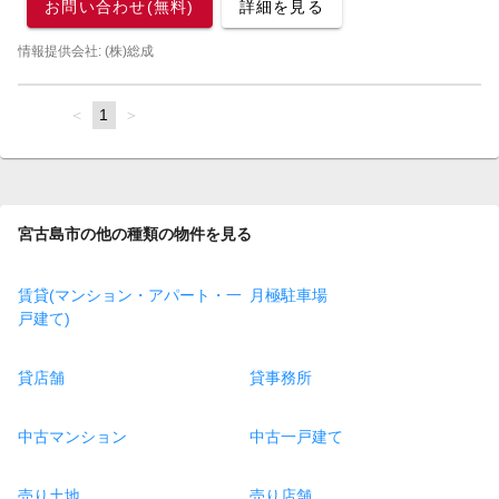
お問い合わせ(無料)
詳細を見る
情報提供会社: (株)総成
page
You're
1
page
on
page
宮古島市の他の種類の物件を見る
賃貸(マンション・アパート・一
月極駐車場
戸建て)
貸店舗
貸事務所
中古マンション
中古一戸建て
売り土地
売り店舗