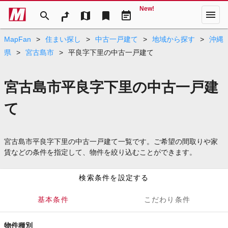
New!
menu
search
map
bookmark
event_note
MapFan
>
住まい探し
>
中古一戸建て
>
地域から探す
>
沖縄
県
>
宮古島市
>
平良字下里の中古一戸建て
宮古島市平良字下里の中古一戸建
て
宮古島市平良字下里の中古一戸建て一覧です。ご希望の間取りや家
賃などの条件を指定して、物件を絞り込むことができます。
検索条件を設定する
基本条件
こだわり条件
物件種別